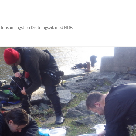
n
Innsamlingstur i Drotningsvik med NDF
.