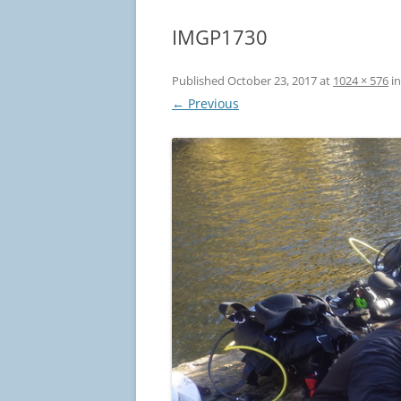
IMGP1730
Published
October 23, 2017
at
1024 × 576
i
← Previous