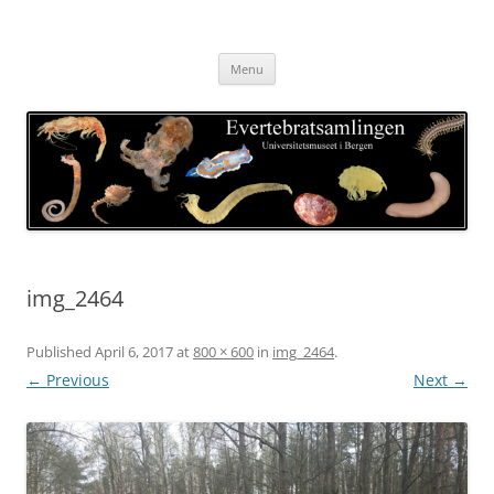
Skip
to
Evertebratsamlingen
content
Universitetsmuseet i Bergen
Menu
img_2464
Published
April 6, 2017
at
800 × 600
in
img_2464
.
← Previous
Next →