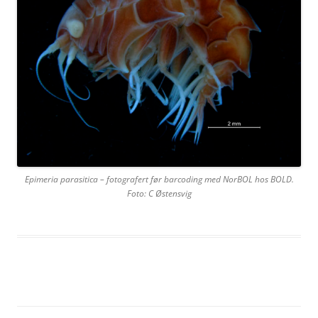
Epimeria parasitica – fotografert før barcoding med NorBOL hos BOLD.
Foto: C Østensvig