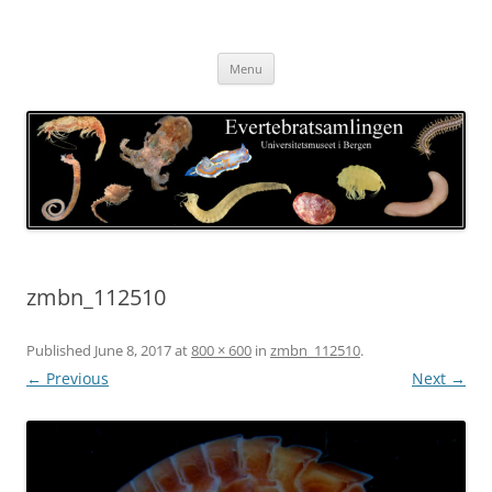
Skip
to
Evertebratsamlingen
content
Universitetsmuseet i Bergen
Menu
zmbn_112510
Published
June 8, 2017
at
800 × 600
in
zmbn_112510
.
← Previous
Next →