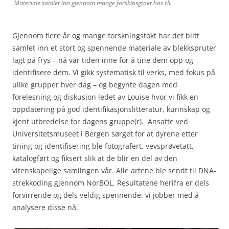
Materiale samlet inn gjennom mange forskinsgtokt hos HI.
Gjennom flere år og mange forskningstokt har det blitt
samlet inn et stort og spennende materiale av blekkspruter
lagt på frys – nå var tiden inne for å tine dem opp og
identifisere dem. Vi gikk systematisk til verks, med fokus på
ulike grupper hver dag – og begynte dagen med
forelesning og diskusjon ledet av Louise hvor vi fikk en
oppdatering på god identifikasjonslitteratur, kunnskap og
kjent utbredelse for dagens gruppe(r). Ansatte ved
Universitetsmuseet i Bergen sørget for at dyrene etter
tining og identifisering ble fotografert, vevsprøvetatt,
katalogført og fiksert slik at de blir en del av den
vitenskapelige samlingen vår. Alle artene ble sendt til DNA-
strekkoding gjennom NorBOL. Resultatene herifra er dels
forvirrende og dels veldig spennende, vi jobber med å
analysere disse nå.