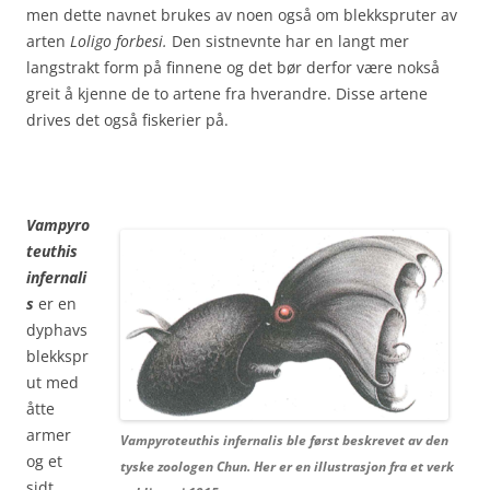
men dette navnet brukes av noen også om blekkspruter av
arten
Loligo forbesi.
Den sistnevnte har en langt mer
langstrakt form på finnene og det bør derfor være nokså
greit å kjenne de to artene fra hverandre. Disse artene
drives det også fiskerier på.
Vampyro
teuthis
infernali
s
er en
dyphavs
blekkspr
ut med
åtte
armer
Vampyroteuthis infernalis ble først beskrevet av den
og et
tyske zoologen Chun. Her er en illustrasjon fra et verk
sidt