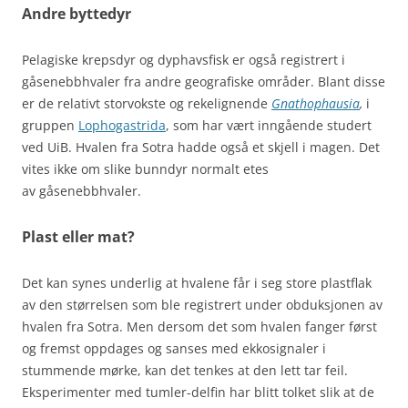
Andre byttedyr
Pelagiske krepsdyr og dyphavsfisk er også registrert i
gåsenebbhvaler fra andre geografiske områder. Blant disse
er de relativt storvokste og rekelignende
Gnathophausia
,
i
gruppen
Lophogastrida
, som har vært inngående studert
ved UiB. Hvalen fra Sotra hadde også et skjell i magen. Det
vites ikke om slike bunndyr normalt etes
av gåsenebbhvaler.
Plast eller mat?
Det kan synes underlig at hvalene får i seg store plastflak
av den størrelsen som ble registrert under obduksjonen av
hvalen fra Sotra. Men dersom det som hvalen fanger først
og fremst oppdages og sanses med ekkosignaler i
stummende mørke, kan det tenkes at den lett tar feil.
Eksperimenter med tumler-delfin har blitt tolket slik at de