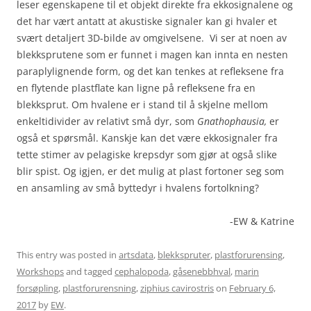
leser egenskapene til et objekt direkte fra ekkosignalene og
det har vært antatt at akustiske signaler kan gi hvaler et
svært detaljert 3D-bilde av omgivelsene. Vi ser at noen av
blekksprutene som er funnet i magen kan innta en nesten
paraplylignende form, og det kan tenkes at refleksene fra
en flytende plastflate kan ligne på refleksene fra en
blekksprut. Om hvalene er i stand til å skjelne mellom
enkeltidivider av relativt små dyr, som
Gnathophausia,
er
også et spørsmål. Kanskje kan det være ekkosignaler fra
tette stimer av pelagiske krepsdyr som gjør at også slike
blir spist. Og igjen, er det mulig at plast fortoner seg som
en ansamling av små byttedyr i hvalens fortolkning?
-EW & Katrine
This entry was posted in
artsdata
,
blekkspruter
,
plastforurensing
,
Workshops
and tagged
cephalopoda
,
gåsenebbhval
,
marin
forsøpling
,
plastforurensning
,
ziphius cavirostris
on
February 6,
2017
by
EW
.