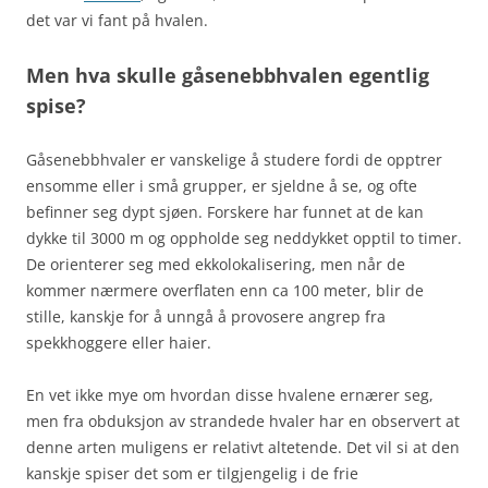
det var vi fant på hvalen.
Men hva skulle gåsenebbhvalen egentlig
spise?
Gåsenebbhvaler er vanskelige å studere fordi de opptrer
ensomme eller i små grupper, er sjeldne å se, og ofte
befinner seg dypt sjøen. Forskere har funnet at de kan
dykke til 3000 m og oppholde seg neddykket opptil to timer.
De orienterer seg med ekkolokalisering, men når de
kommer nærmere overflaten enn ca 100 meter, blir de
stille, kanskje for å unngå å provosere angrep fra
spekkhoggere eller haier.
En vet ikke mye om hvordan disse hvalene ernærer seg,
men fra obduksjon av strandede hvaler har en observert at
denne arten muligens er relativt altetende. Det vil si at den
kanskje spiser det som er tilgjengelig i de frie