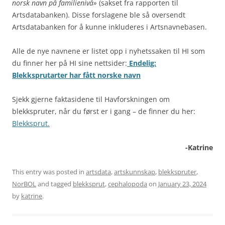
norsk navn på familienivå»
(sakset fra rapporten til
Artsdatabanken). Disse forslagene ble så oversendt
Artsdatabanken for å kunne inkluderes i Artsnavnebasen.
Alle de nye navnene er listet opp i nyhetssaken til HI som
du finner her på HI sine nettsider:
Endelig:
Blekksprutarter har fått norske navn
Sjekk gjerne faktasidene til Havforskningen om
blekkspruter, når du først er i gang – de finner du her:
Blekksprut.
-Katrine
This entry was posted in
artsdata
,
artskunnskap
,
blekkspruter
,
NorBOL
and tagged
blekksprut
,
cephalopoda
on
January 23, 2024
by
katrine
.