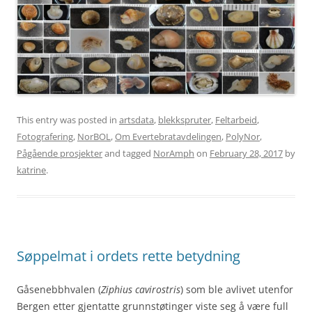
This entry was posted in
artsdata
,
blekkspruter
,
Feltarbeid
,
Fotografering
,
NorBOL
,
Om Evertebratavdelingen
,
PolyNor
,
Pågående prosjekter
and tagged
NorAmph
on
February 28, 2017
by
katrine
.
Søppelmat i ordets rette betydning
Gåsenebbhvalen (
Ziphius cavirostris
) som ble avlivet utenfor
Bergen etter gjentatte grunnstøtinger viste seg å være full