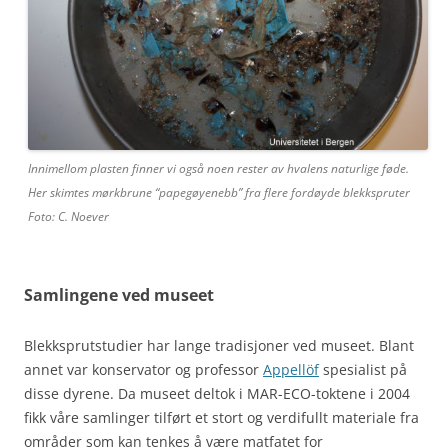
Innimellom plasten finner vi også noen rester av hvalens naturlige føde.
Her skimtes mørkbrune “papegøyenebb” fra flere fordøyde blekkspruter
Foto: C. Noever
Samlingene ved museet
Blekksprutstudier har lange tradisjoner ved museet. Blant
annet var konservator og professor
Appellöf
spesialist på
disse dyrene. Da museet deltok i MAR-ECO-toktene i 2004
fikk våre samlinger tilført et stort og verdifullt materiale fra
områder som kan tenkes å være matfatet for