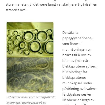
store maneter, vi det være langt vanskeligere å påvise i en
strandet hval.
De såkalte
papegøyenebbene,
som finnes i
munnåpningen og
brukes til å rive av
biter av føde når
blekksprutene spiser,
blir blottlagt fra
blekksprutenes
munnkapsel under
påvirkning av hvalens
førdøyelsesvæsker.
Det øverste bildet viser den sagtakkede
Nebbene er bygd av
kitinringen i sugekoppene på en