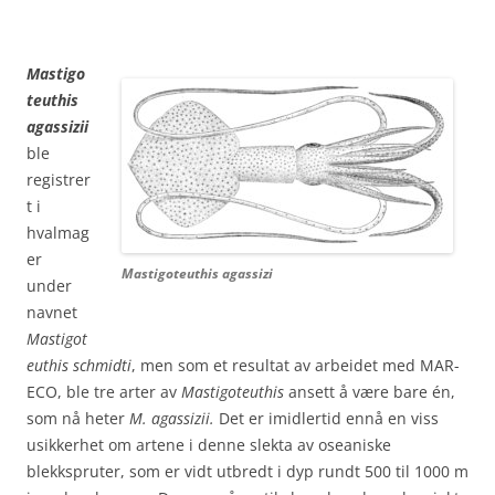
Mastigo
teuthis
agassizii
ble
registrer
t i
hvalmag
er
Mastigoteuthis agassizi
under
navnet
Mastigot
euthis schmidti
, men som et resultat av arbeidet med MAR-
ECO, ble tre arter av
Mastigoteuthis
ansett å være bare én,
som nå heter
M. agassizii.
Det er imidlertid ennå en viss
usikkerhet om artene i denne slekta av oseaniske
blekkspruter, som er vidt utbredt i dyp rundt 500 til 1000 m