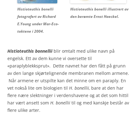
Histioteuthis bonelli
Histioteuthis bonelli illustrert av
fotografert av Richard
den berømte Ernst Haeckel.
E.Young under Mar-Eco-
toktene i 2004.
Histioteuthis bonnellii
blir omtalt med ulike navn på
engelsk. Ett av dem kunne vi oversette til
«paraplyblekksprut». Dette navnet har den fått på grunn
av den lange skjørtelignende membranen mellom armene.
Når armene er utspilte kan det minne om en paraply. En
vet nokså lite om biologien til
H. bonellii,
bare at den har
flere nære slektninger i verdenshavene og at det som hittil
har vært ansett som
H. bonellii
til og med kanskje består av
flere ulike arter.