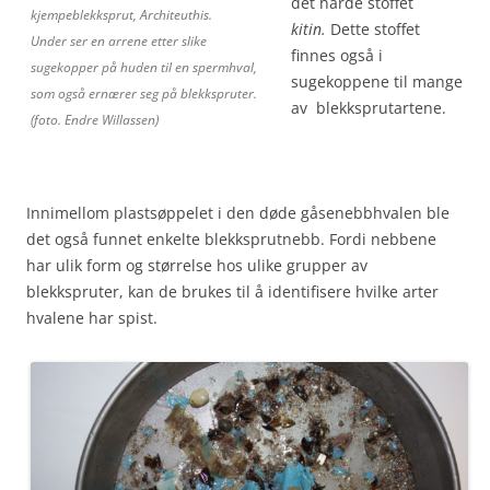
det harde stoffet
kjempeblekksprut, Architeuthis.
kitin.
Dette stoffet
Under ser en arrene etter slike
finnes også i
sugekopper på huden til en spermhval,
sugekoppene til mange
som også ernærer seg på blekkspruter.
av blekksprutartene.
(foto. Endre Willassen)
Innimellom plastsøppelet i den døde gåsenebbhvalen ble
det også funnet enkelte blekksprutnebb. Fordi nebbene
har ulik form og størrelse hos ulike grupper av
blekkspruter, kan de brukes til å identifisere hvilke arter
hvalene har spist.