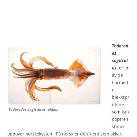
Todarod
es
sagittat
us
er en
av de
tiarmed
e
blekkspr
utene
Todarodes sagittatus -akkar.
som kan
opptre i
stimer
oppover norskekysten. På norsk er den kjent som akkar,