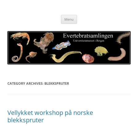
Skip
to
Evertebratsamlingen
content
Universitetsmuseet i Bergen
Menu
CATEGORY ARCHIVES:
BLEKKSPRUTER
Vellykket workshop på norske
blekkspruter