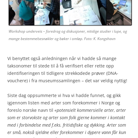
Workshop underveis – foredrag og diskusjoner, nitidige studier i lupe, og
mange bestemmelsesnøkler og bøker i omløp. Foto: K. Kongshavn
Vi benyttet også anledningen når vi hadde så mange
taksonomer til stede til å få verifisert eller rette opp
identifiseringen til tidligere strekkodede prøver (DNA-
vouchere) i fra museumssamlingen – det var veldig nyttig!
Siste dag oppsummerte vi hva vi hadde funnet, og gikk
igjennom listen med arter som forekommer i Norge og
foreslo norske navn til
«potensielt kommersielle arter, arter
som er storvokste og arter som folk gjerne kommer i kontakt
med i forbindelse med f.eks. fritidsfiske og dykking. Arter som
er små, nokså sjeldne eller forekommer i dypere vann får kun