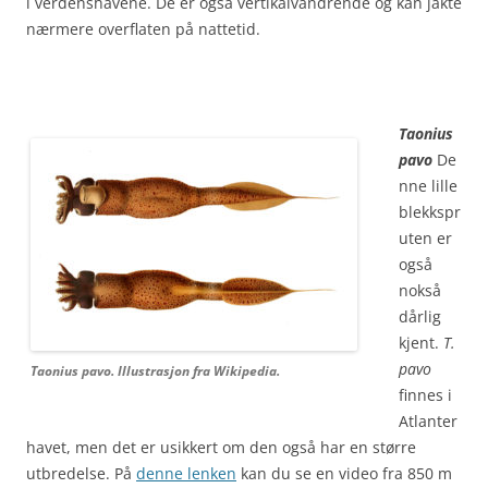
i verdenshavene. De er også vertikalvandrende og kan jakte
nærmere overflaten på nattetid.
Taonius
pavo
De
nne lille
blekkspr
uten er
også
nokså
dårlig
kjent.
T.
pavo
Taonius pavo. Illustrasjon fra Wikipedia.
finnes i
Atlanter
havet, men det er usikkert om den også har en større
utbredelse. På
denne lenken
kan du se en video fra 850 m