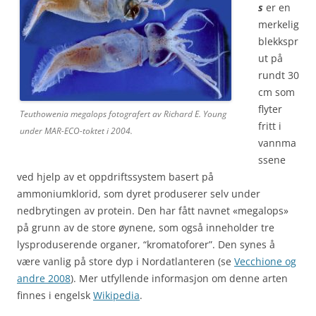
s
er en
merkelig
blekkspr
ut på
rundt 30
cm som
flyter
Teuthowenia megalops fotografert av Richard E. Young
fritt i
under MAR-ECO-toktet i 2004.
vannma
ssene
ved hjelp av et oppdriftssystem basert på
ammoniumklorid, som dyret produserer selv under
nedbrytingen av protein. Den har fått navnet «megalops»
på grunn av de store øynene, som også inneholder tre
lysproduserende organer, “kromatoforer”. Den synes å
være vanlig på store dyp i Nordatlanteren (se
Vecchione og
andre 2008
). Mer utfyllende informasjon om denne arten
finnes i engelsk
Wikipedia
.