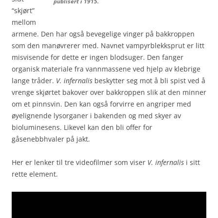
publisert i 1915.
“skjørt”
mellom
armene. Den har også bevegelige vinger på bakkroppen
som den manøvrerer med. Navnet vampyrblekksprut er litt
misvisende for dette er ingen blodsuger. Den fanger
organisk materiale fra vannmassene ved hjelp av klebrige
lange tråder.
V. infernalis
beskytter seg mot å bli spist ved å
vrenge skjørtet bakover over bakkroppen slik at den minner
om et pinnsvin. Den kan også forvirre en angriper med
øyelignende lysorganer i bakenden og med skyer av
bioluminesens. Likevel kan den bli offer for
gåsenebbhvaler på jakt.
Her er lenker til tre videofilmer som viser
V. infernalis
i sitt
rette element.