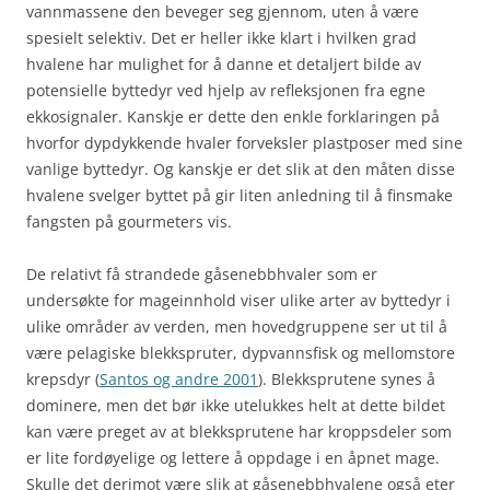
vannmassene den beveger seg gjennom, uten å være
spesielt selektiv. Det er heller ikke klart i hvilken grad
hvalene har mulighet for å danne et detaljert bilde av
potensielle byttedyr ved hjelp av refleksjonen fra egne
ekkosignaler. Kanskje er dette den enkle forklaringen på
hvorfor dypdykkende hvaler forveksler plastposer med sine
vanlige byttedyr. Og kanskje er det slik at den måten disse
hvalene svelger byttet på gir liten anledning til å finsmake
fangsten på gourmeters vis.
De relativt få strandede gåsenebbhvaler som er
undersøkte for mageinnhold viser ulike arter av byttedyr i
ulike områder av verden, men hovedgruppene ser ut til å
være pelagiske blekkspruter, dypvannsfisk og mellomstore
krepsdyr (
Santos og andre 2001
). Blekksprutene synes å
dominere, men det bør ikke utelukkes helt at dette bildet
kan være preget av at blekksprutene har kroppsdeler som
er lite fordøyelige og lettere å oppdage i en åpnet mage.
Skulle det derimot være slik at gåsenebbhvalene også eter