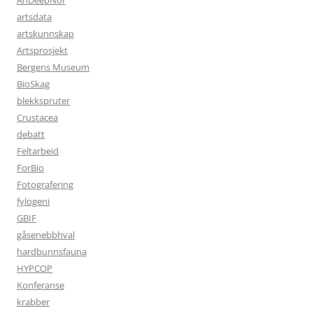
artsdata
artskunnskap
Artsprosjekt
Bergens Museum
BioSkag
blekkspruter
Crustacea
debatt
Feltarbeid
ForBio
Fotografering
fylogeni
GBIF
gåsenebbhval
hardbunnsfauna
HYPCOP
Konferanse
krabber