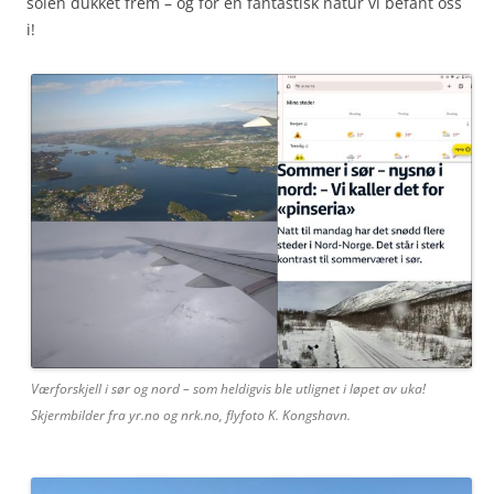
solen dukket frem – og for en fantastisk natur vi befant oss
i!
Værforskjell i sør og nord – som heldigvis ble utlignet i løpet av uka!
Skjermbilder fra yr.no og nrk.no, flyfoto K. Kongshavn.