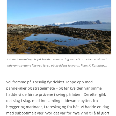
Første innsamling ble på kvelden samme dag som vi kom – her er vi ute i
tidevannspyttene like ved fyret, på kveldens lavvann. Foto: K. Kongshavn
Vel fremme på Torsvåg fyr dekket Teppo opp med
pannekaker og strategimøte – og før kvelden var omme
hadde vi de første prøvene i sving på laben. Deretter gikk
det slag i slag, med innsamling i tidevannspytter, fra
brygger og marinaer, i tareskog og fra båt. Vi hadde en dag
med suboptimalt vær hvor det var for mye vind til å få gjort