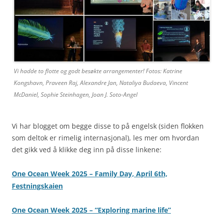
Vi hadde to flotte og godt besøkte arrangementer! Fotos: Katrine
Kongshavn, Praveen Raj, Alexandre Jan, Nataliya Budaeva, Vincent
McDaniel, Sophie Steinhagen, Joan J. Soto-Angel
Vi har blogget om begge disse to på engelsk (siden flokken
som deltok er rimelig internasjonal), les mer om hvordan
det gikk ved å klikke deg inn på disse linkene:
One Ocean Week 2025 – Family Day, April 6th,
Festningskaien
One Ocean Week 2025 – “Exploring marine life”