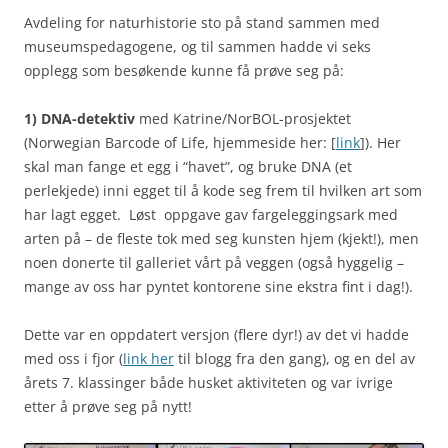
Avdeling for naturhistorie sto på stand sammen med
museumspedagogene, og til sammen hadde vi seks
opplegg som besøkende kunne få prøve seg på:
1) DNA-detektiv
med Katrine/NorBOL-prosjektet
(Norwegian Barcode of Life, hjemmeside her: [
link
]). Her
skal man fange et egg i “havet”, og bruke DNA (et
perlekjede) inni egget til å kode seg frem til hvilken art som
har lagt egget. Løst oppgave gav fargeleggingsark med
arten på – de fleste tok med seg kunsten hjem (kjekt!), men
noen donerte til galleriet vårt på veggen (også hyggelig –
mange av oss har pyntet kontorene sine ekstra fint i dag!).
Dette var en oppdatert versjon (flere dyr!) av det vi hadde
med oss i fjor (
link her
til blogg fra den gang), og en del av
årets 7. klassinger både husket aktiviteten og var ivrige
etter å prøve seg på nytt!