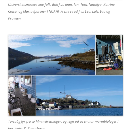
Universitetsmuseet sine folk. Bak f.v.: Joan, Jon, Tom, Nataliya, Katrine,
Cessa, og Marta (partner i NOAH). Fremre rad f.v.: Lea, Luis, Eva og
Praveen.
Torsvåg fyr fra to himmelretninger, og tegn på at en har marinbiologer i
hus. Foto: K. Kongshavn