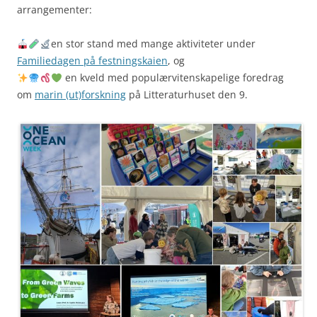
arrangementer:
en stor stand med mange aktiviteter under
Familiedagen på festningskaien
, og
en kveld med populærvitenskapelige foredrag
om
marin (ut)forskning
på Litteraturhuset den 9.