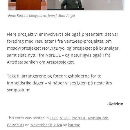
Foto: Katrine Kong
s
havn,
Joan J.
Soto
-Angel
Flere prosjekt vi er involvert i ble også presentert; det var
foredrag med resultater i fra VentSeep-prosjektet, om
mosdyrprosjektet NorDigBryo, og prosjektet på brunalger,
samt siste nytt i fra NorBOL – og naturligvis også i fra
Artsdatabanken om Artsprosjektet.
Takk til arrangørene og foredragsholderne for to
innholdsrike dager – vi håper vi ses igjen på neste års
symposium!
-Katrine
This entry was posted in
GBIF
,
NOAH
,
NorBOL
,
NorDigBryo
,
PARAZOO
on
November 6, 2024
by
katrine
.