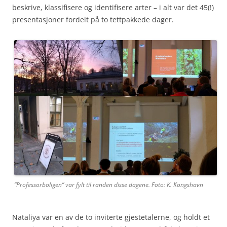
beskrive, klassifisere og identifisere arter – i alt var det 45(!)
presentasjoner fordelt på to tettpakkede dager.
“Professorboligen” var fylt til randen disse dagene. Foto: K. Kongshavn
Nataliya var en av de to inviterte gjestetalerne, og holdt et