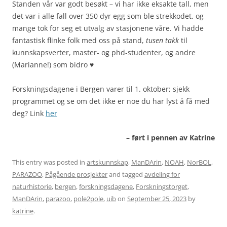
Standen vår var godt besøkt – vi har ikke eksakte tall, men
det var i alle fall over 350 dyr egg som ble strekkodet, og
mange tok for seg et utvalg av stasjonene våre. Vi hadde
fantastisk flinke folk med oss på stand,
tusen takk
til
kunnskapsverter, master- og phd-studenter, og andre
(Marianne!) som bidro ♥
Forskningsdagene i Bergen varer til 1. oktober; sjekk
programmet og se om det ikke er noe du har lyst å få med
deg? Link
her
– ført i pennen av Katrine
This entry was posted in
artskunnskap
,
ManDArin
,
NOAH
,
NorBOL
,
PARAZOO
,
Pågående prosjekter
and tagged
avdeling for
naturhistorie
,
bergen
,
forskningsdagene
,
Forskningstorget
,
ManDArin
,
parazoo
,
pole2pole
,
uib
on
September 25, 2023
by
katrine
.