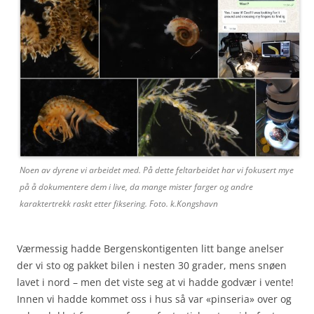
Noen av dyrene vi arbeidet med. På dette feltarbeidet har vi fokusert mye
på å dokumentere dem i live, da mange mister farger og andre
karaktertrekk raskt etter fiksering. Foto. k.Kongshavn
Værmessig hadde Bergenskontigenten litt bange anelser
der vi sto og pakket bilen i nesten 30 grader, mens snøen
lavet i nord – men det viste seg at vi hadde godvær i vente!
Innen vi hadde kommet oss i hus så var «pinseria» over og