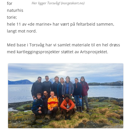
for
Her ligger Torsvåg! (norgeskart.no)
naturhis
torie;
hele 11 av «de marine» har vært på feltarbeid sammen,
langt mot nord.
Med base i Torsvåg har vi samlet materiale til en hel drøss
med kartleggingsprosjekter støttet av Artsprosjektet.