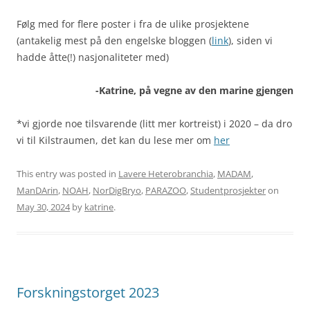
Følg med for flere poster i fra de ulike prosjektene
(antakelig mest på den engelske bloggen (
link
), siden vi
hadde åtte(!) nasjonaliteter med)
-Katrine, på vegne av den marine gjengen
*vi gjorde noe tilsvarende (litt mer kortreist) i 2020 – da dro
vi til Kilstraumen, det kan du lese mer om
her
This entry was posted in
Lavere Heterobranchia
,
MADAM
,
ManDArin
,
NOAH
,
NorDigBryo
,
PARAZOO
,
Studentprosjekter
on
May 30, 2024
by
katrine
.
Forskningstorget 2023