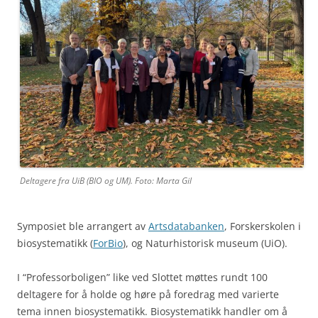
Deltagere fra UiB (BIO og UM). Foto: Marta Gil
Symposiet ble arrangert av
Artsdatabanken
, Forskerskolen i
biosystematikk (
ForBio
), og Naturhistorisk museum (UiO).
I “Professorboligen” like ved Slottet møttes rundt 100
deltagere for å holde og høre på foredrag med varierte
tema innen biosystematikk. Biosystematikk handler om å