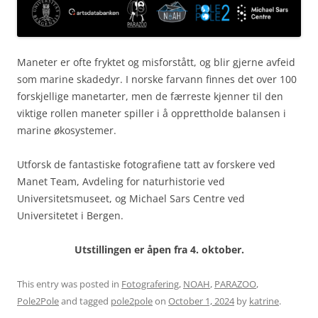
Maneter er ofte fryktet og misforstått, og blir gjerne avfeid
som marine skadedyr. I norske farvann finnes det over 100
forskjellige manetarter, men de færreste kjenner til den
viktige rollen maneter spiller i å opprettholde balansen i
marine økosystemer.
Utforsk de fantastiske fotografiene tatt av forskere ved
Manet Team, Avdeling for naturhistorie ved
Universitetsmuseet, og Michael Sars Centre ved
Universitetet i Bergen.
Utstillingen er åpen fra 4. oktober.
This entry was posted in
Fotografering
,
NOAH
,
PARAZOO
,
Pole2Pole
and tagged
pole2pole
on
October 1, 2024
by
katrine
.