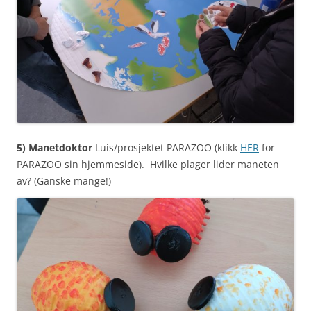
5) M
anetdoktor
Luis/prosjektet PARAZOO
(klikk
HER
for
PARAZOO sin hjemmeside). Hvilke plager lider maneten
av? (Ganske mange!)