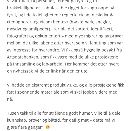
Vi var totalt 14 personer, fordelt på fyret og to
brakkeleiligheter. Labplass ble rigget for sopp oppe på
fyret, og i de to leilighetene regjerte «team nesledyr &
ctenophora», og «team bentos» (børstemark, snegler,
mosdyr og amfipoder). Her ble det sortert, identifisert,
fotografert og dokumentert – med mye migrering av prøver
mellom de ulike labene etter hvert som vi fant ting som var
av interesse for hverandre. Vi fikk også hyggelig besøk i fra
Artsdatabanken, som fikk være med de ulike prosjektene
på innsamling og lab-arbeid. Her kommer det etter hvert
en nyhetssak, vi deler link når den er ute.
Vi hadde en ekstremt produktiv uke, og alle prosjektene fikk
fatt i spennende materiale som vi skal jobbe videre med
nå.
Tusen takk til alle for strålende godt humør, vilje til å dele
kunnskap, prøver og båttid, for deilig mat – dette må vi
gjøre flere ganger*