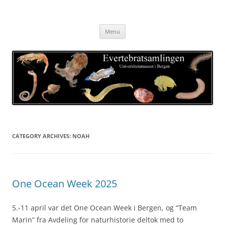
Skip
to
Evertebratsamlingen
content
Universitetsmuseet i Bergen
Menu
CATEGORY ARCHIVES:
NOAH
One Ocean Week 2025
5.-11 april var det One Ocean Week i Bergen, og “Team
Marin” fra Avdeling for naturhistorie deltok med to