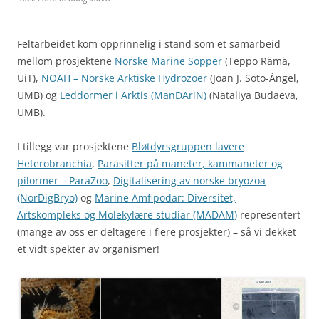
Feltarbeidet kom opprinnelig i stand som et samarbeid
mellom prosjektene
Norske Marine Sopper
(Teppo Rämä,
UiT),
NOAH – Norske Arktiske Hydrozoer
(Joan J. Soto-Àngel,
UMB) og
Leddormer i Arktis (ManDAriN)
(Nataliya Budaeva,
UMB).
I tillegg var prosjektene
Bløtdyrsgruppen lavere
Heterobranchia
,
Parasitter på maneter, kammaneter og
pilormer – ParaZoo
,
Digitalisering av norske bryozoa
(NorDigBryo)
og
Marine Amfipodar: Diversitet,
Artskompleks og Molekylære studiar (MADAM)
representert
(mange av oss er deltagere i flere prosjekter) – så vi dekket
et vidt spekter av organismer!