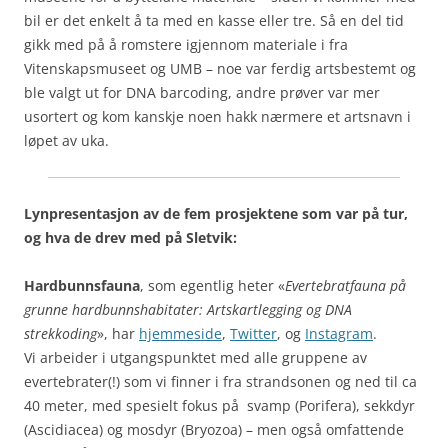
bil er det enkelt å ta med en kasse eller tre. Så en del tid
gikk med på å romstere igjennom materiale i fra
Vitenskapsmuseet og UMB – noe var ferdig artsbestemt og
ble valgt ut for DNA barcoding, andre prøver var mer
usortert og kom kanskje noen hakk nærmere et artsnavn i
løpet av uka.
Lynpresentasjon av de fem prosjektene som var på tur,
og hva de drev med på Sletvik:
Hardbunnsfauna
, som egentlig heter «
Evertebratfauna på
grunne hardbunnshabitater: Artskartlegging og DNA
strekkoding
», har
hjemmeside
,
Twitter
, og
Instagram
.
Vi arbeider i utgangspunktet med alle gruppene av
evertebrater(!) som vi finner i fra strandsonen og ned til ca
40 meter, med spesielt fokus på svamp (Porifera), sekkdyr
(Ascidiacea) og mosdyr (Bryozoa) – men også omfattende