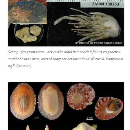
Svamp i fra grunt vann – det er ikke alltid helt enkelt å få lurt en genetisk
strekkode utav disse, men så langt ser det lovende ut! (Fotos: K. Kongshavn
og F. Carvalho)