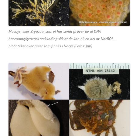
Mosdyr, eller Bryozoa, som vi har sendt prøver av til DNA
barcoding/genetisk stekkoding slik at de kan bli en del av NorBOL-
biblioteket over arter som finnes i Norge (Fotos: JAK)