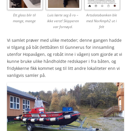
Ett glass blir til
Luis lærte seg å ro –
Artsdatabanken ble
mange, mange
ikke verst! Skipperen
med NorAmph2 ut i
var fornøyd.
felt
Vi samlet prøver med ulike metoder; denne gangen hadde
vi tilgang på båt (lettbåten til Gunnerus for innsamling
utenfor Hopavågen, og robåt inne i vågen) som gjorde at vi
kunne bruke ulike håndholdte redskaper i fra båten, og
fridykkerne fikk kommet seg til litt andre lokaliteter enn vi
vanligvis samler på.