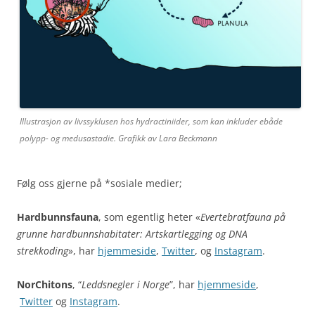
Illustrasjon av livssyklusen hos hydractiniider, som kan inkluder ebåde
polypp- og medusastadie. Grafikk av Lara Beckmann
Følg oss gjerne på *sosiale medier;
Hardbunnsfauna
, som egentlig heter «
Evertebratfauna på
grunne hardbunnshabitater: Artskartlegging og DNA
strekkoding
», har
hjemmeside
,
Twitter
, og
Instagram
.
NorChitons
, “
Leddsnegler i Norge
”, har
hjemmeside
,
Twitter
og
Instagram
.