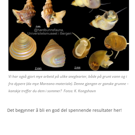
Vi har også gjort mye arbeid på ulike sneglearter, både på grunt vann og i
fra dypere (da mye Mareano-materiale). Denne gjengen er ganske grunne –
kanskje treffer du dem i sommer? Fotos: K. Kongshavn
Det begynner å bli en god del spennende resultater her!