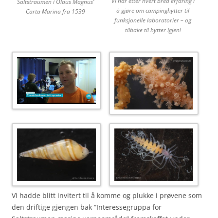
Vi har etter hvert bred erfaring i
Saltstraumen i Olaus Magnus’
å gjøre om campinghytter til
Carta Marina fra 1539
funksjonelle laboratorier – og
tilbake til hytter igjen!
Vi hadde blitt invitert til å komme og plukke i prøvene som
den driftige gjengen bak “Interessegruppa for