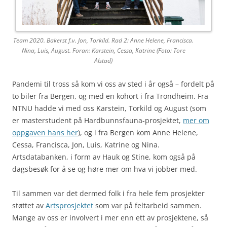
Team 2020. Bakerst f.v. Jon, Torkild. Rad 2: Anne Helene, Francisca.
Nina, Luis, August. Foran: Karstein, Cessa, Katrine (Foto: Tore
Alstad)
Pandemi til tross så kom vi oss av sted i år også – fordelt på
to biler fra Bergen, og med en kohort i fra Trondheim. Fra
NTNU hadde vi med oss Karstein, Torkild og August (som
er masterstudent på Hardbunnsfauna-prosjektet,
mer om
oppgaven hans her
), og i fra Bergen kom Anne Helene,
Cessa, Francisca, Jon, Luis, Katrine og Nina.
Artsdatabanken, i form av Hauk og Stine, kom også på
dagsbesøk for å se og høre mer om hva vi jobber med.
Til sammen var det dermed folk i fra hele fem prosjekter
støttet av
Artsprosjektet
som var på feltarbeid sammen.
Mange av oss er involvert i mer enn ett av prosjektene, så