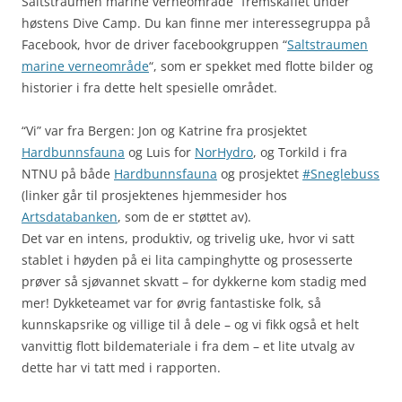
Saltstraumen marine verneområde” fremskaffet under
høstens Dive Camp. Du kan finne mer interessegruppa på
Facebook, hvor de driver facebookgruppen “
Saltstraumen
marine verneområde
“, som er spekket med flotte bilder og
historier i fra dette helt spesielle området.
“Vi” var fra Bergen: Jon og Katrine fra prosjektet
Hardbunnsfauna
og Luis for
NorHydro
, og Torkild i fra
NTNU på både
Hardbunnsfauna
og prosjektet
#Sneglebuss
(linker går til prosjektenes hjemmesider hos
Artsdatabanken
, som de er støttet av).
Det var en intens, produktiv, og trivelig uke, hvor vi satt
stablet i høyden på ei lita campinghytte og prosesserte
prøver så sjøvannet skvatt – for dykkerne kom stadig med
mer! Dykketeamet var for øvrig fantastiske folk, så
kunnskapsrike og villige til å dele – og vi fikk også et helt
vanvittig flott bildemateriale i fra dem – et lite utvalg av
dette har vi tatt med i rapporten.