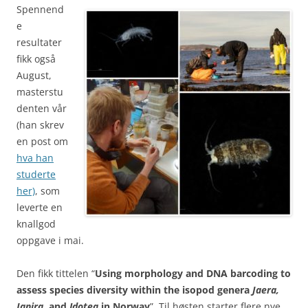
Spennend
e
resultater
fikk også
August,
masterstu
denten vår
(han skrev
en post om
hva han
studerte
her)
, som
leverte en
knallgod
oppgave i mai.
Den fikk tittelen “
Using morphology and DNA barcoding to
assess species diversity within the isopod genera
Jaera,
Janira
, and
Idotea
in Norway
”. Til høsten starter flere nye