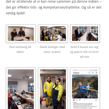
det er strålende at vi kan reise sammen på denne måten –
det gir effektiv tids- og kompetanseutnyttelse. Og så er det
veldig kjekt!
God stemning på
Glade biologer med
Greit å kunne snu seg
laben
nesa i prøver
og spørre når en lurer
på noe