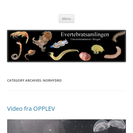
Skip
to
Evertebratsamlingen
content
Universitetsmuseet i Bergen
Menu
CATEGORY ARCHIVES:
NORHYDRO
Video fra OPPLEV
Video
Player