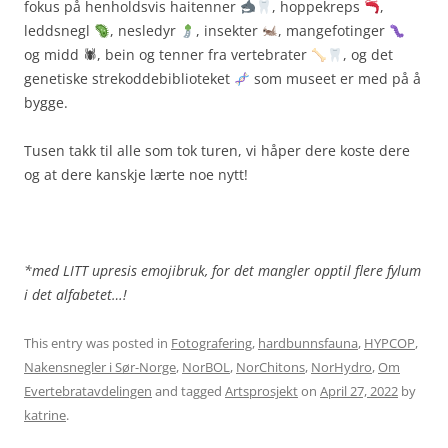
fokus på henholdsvis
haitenner
, hoppekreps
,
leddsnegl
, nesledyr
, insekter
, mangefotinger
og midd 🕷, bein og tenner fra vertebrater
, og det
genetiske strekoddebiblioteket
som museet er med på å
bygge.
Tusen takk til alle som tok turen, vi håper dere koste dere
og at dere kanskje lærte noe nytt!
*med LITT upresis emojibruk, for det mangler opptil flere fylum
i det alfabetet…!
This entry was posted in
Fotografering
,
hardbunnsfauna
,
HYPCOP
,
Nakensnegler i Sør-Norge
,
NorBOL
,
NorChitons
,
NorHydro
,
Om
Evertebratavdelingen
and tagged
Artsprosjekt
on
April 27, 2022
by
katrine
.