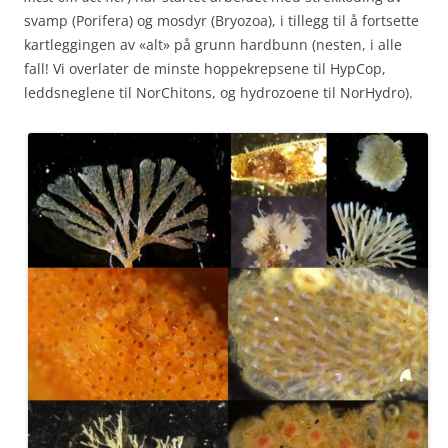
svamp (Porifera) og mosdyr (Bryozoa), i tillegg til å fortsette
kartleggingen av «alt» på grunn hardbunn (nesten, i alle
fall! Vi overlater de minste hoppekrepsene til HypCop,
leddsneglene til NorChitons, og hydrozoene til NorHydro).