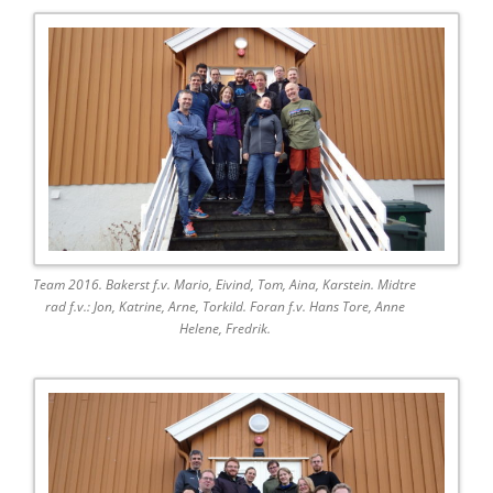
Team 2016. Bakerst f.v. Mario, Eivind, Tom, Aina, Karstein. Midtre
rad f.v.: Jon, Katrine, Arne, Torkild. Foran f.v. Hans Tore, Anne
Helene, Fredrik.