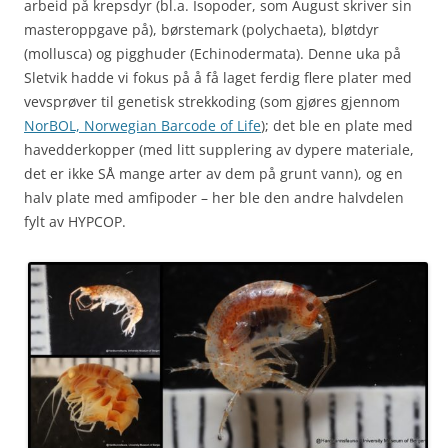
arbeid på krepsdyr (bl.a. Isopoder, som August skriver sin
masteroppgave på), børstemark (polychaeta), bløtdyr
(mollusca) og pigghuder (Echinodermata). Denne uka på
Sletvik hadde vi fokus på å få laget ferdig flere plater med
vevsprøver til genetisk strekkoding (som gjøres gjennom
NorBOL, Norwegian Barcode of Life
); det ble en plate med
havedderkopper (med litt supplering av dypere materiale,
det er ikke SÅ mange arter av dem på grunt vann), og en
halv plate med amfipoder – her ble den andre halvdelen
fylt av HYPCOP.