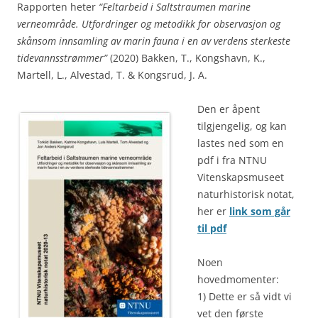
Rapporten heter
“Feltarbeid i Saltstraumen marine
verneområde. Utfordringer og metodikk for observasjon og
skånsom innsamling av marin fauna i en av verdens sterkeste
tidevannsstrømmer”
(2020) Bakken, T., Kongshavn, K.,
Martell, L., Alvestad, T. & Kongsrud, J. A.
Den er åpent
tilgjengelig, og kan
lastes ned som en
pdf i fra NTNU
Vitenskapsmuseet
naturhistorisk notat,
her er
link som går
til pdf
Noen
hovedmomenter:
1) Dette er så vidt vi
vet den første