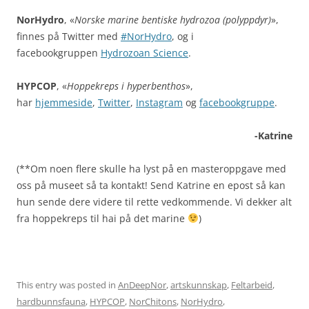
NorHydro
, «
Norske marine bentiske hydrozoa (polyppdyr)
»,
finnes på Twitter med
#NorHydro
, og i
facebookgruppen
Hydrozoan Science
.
HYPCOP
, «
Hoppekreps i hyperbenthos
»,
har
hjemmeside
,
Twitter
,
Instagram
og
facebookgruppe
.
-Katrine
(**Om noen flere skulle ha lyst på en masteroppgave med
oss på museet så ta kontakt! Send Katrine en epost så kan
hun sende dere videre til rette vedkommende. Vi dekker alt
fra hoppekreps til hai på det marine
)
This entry was posted in
AnDeepNor
,
artskunnskap
,
Feltarbeid
,
hardbunnsfauna
,
HYPCOP
,
NorChitons
,
NorHydro
,