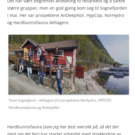
Det har vært begrenset anledning til feltarbeid og å samle
større grupper, men en god gjeng kom seg til Sognefjorden
i mai. Her var prosjektene AnDeepNor, HypCop, NorHydro
og Hardbunnsfauna deltagere.
Team Sognefjord – deltagere fra prosjektene Norhydro, HYPCOP,
Hardbunnsfauna og AndeepNor
Hardbunnsfauna (
som jeg har best oversikt på, så det blir
mest om det her
) har startet arbeidet med strekkoding av