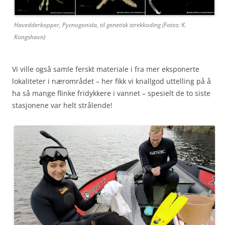
Havedderkopper, Pycnogonida, til genetisk strekkoding (Fotos: K.
Kongshavn)
Vi ville også samle ferskt materiale i fra mer eksponerte
lokaliteter i nærområdet – her fikk vi knallgod uttelling på å
ha så mange flinke fridykkere i vannet – spesielt de to siste
stasjonene var helt strålende!