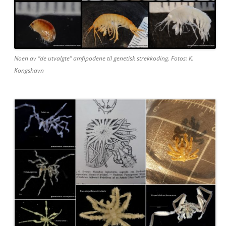
Noen av “de utvalgte” amfipodene til genetisk strekkoding. Fotos: K.
Kongshavn