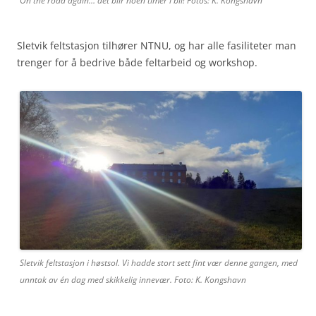
On the road again… det blir noen timer i bil! Fotos: K. Kongshavn
Sletvik feltstasjon tilhører NTNU, og har alle fasiliteter man
trenger for å bedrive både feltarbeid og workshop.
Sletvik feltstasjon i høstsol. Vi hadde stort sett fint vær denne gangen, med
unntak av én dag med skikkelig innevær. Foto: K. Kongshavn