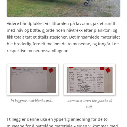
Videre håndplukket vi i littoralen på lavvann, jaktet rundt
med håv og bøtte, gjorde noen håvtrekk etter plankton, og
fikk totalt tatt et titalls stasjoner. Det innsamlede materialet
ble broderlig fordelt mellom de to museene, og inngår i de
respektive museumssamlingene.
Vi begynte med blanke ark…
…som etter hvert ble ganske så
fullt
I tillegg er denne uka en ypperlig anledning for de to
museene for å byttelåne materiale – siden vi kommer med