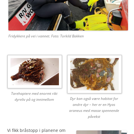
Fridykkere på vei i vannet. Foto: Torkild Bakken
Tarehaptere med enormt rikt
Dyr kan også være habitat for
dyreliv på og innimellom
andre dyr – her er en Hyas
araneus med masse spennende
påvekst
Vi fikk bråstopp i planene om