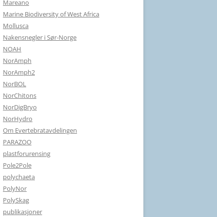
Mareano
Marine Biodiversity of West Africa
Mollusca
Nakensnegler i Sør-Norge
NOAH
NorAmph
NorAmph2
NorBOL
NorChitons
NorDigBryo
NorHydro
Om Evertebratavdelingen
PARAZOO
plastforurensing
Pole2Pole
polychaeta
PolyNor
PolySkag
publikasjoner