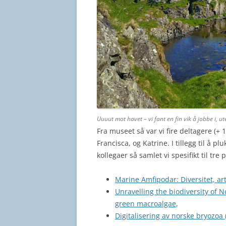
Uuuut mot havet – vi fant en fin vik å jobbe i, ut
Fra museet så var vi fire deltagere (+ 
Francisca, og Katrine. I tillegg til å 
kollegaer så samlet vi spesifikt til tr
Marine Amfipodar: Diversitet, a
Unravelling the biodiversity of 
green macroalgae
,
Digitalisering av norske bryozoa