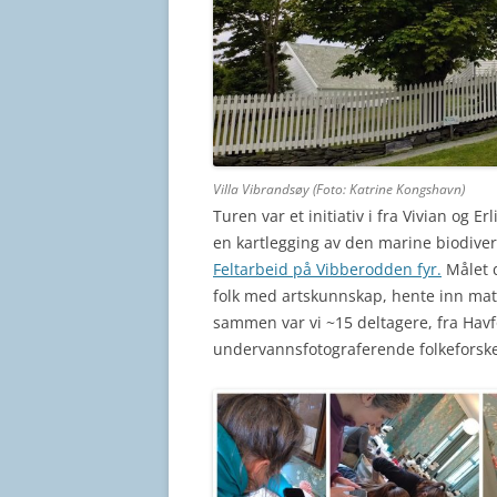
Villa Vibrandsøy (Foto: Katrine Kongshavn)
Turen var et initiativ i fra Vivian og 
en kartlegging av den marine biodiver
Feltarbeid på Vibberodden fyr.
Målet 
folk med artskunnskap, hente inn materi
sammen var vi ~15 deltagere, fra Havf
undervannsfotograferende folkeforsker