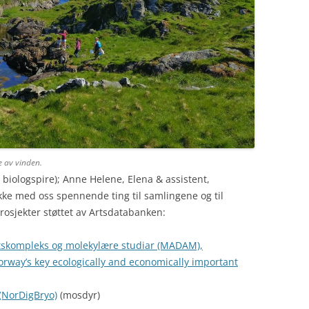
e av vinden.
1 biologspire); Anne Helene, Elena & assistent,
plukke med oss spennende ting til samlingene og til
e prosjekter støttet av Artsdatabanken:
rtskompleks og molekylære studiar (MADAM),
Norway’s key ecologically and economically important
 (NorDigBryo)
(mosdyr)