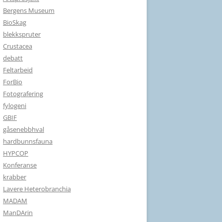
Bergens Museum
BioSkag
blekkspruter
Crustacea
debatt
Feltarbeid
ForBio
Fotografering
fylogeni
GBIF
gåsenebbhval
hardbunnsfauna
HYPCOP
Konferanse
krabber
Lavere Heterobranchia
MADAM
ManDArin