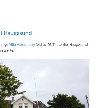
y i Haugesund
ydelige
Villa Vibrandsøy
(eid av DNT) utenfor Haugesund
resserte.