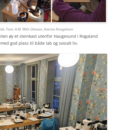
 lab. Foto: A.M. With Ottesen, Katrine Kongshavn
liten øy et steinkast utenfor Haugesund i Rogaland
 med god plass til både lab og sosialt liv.