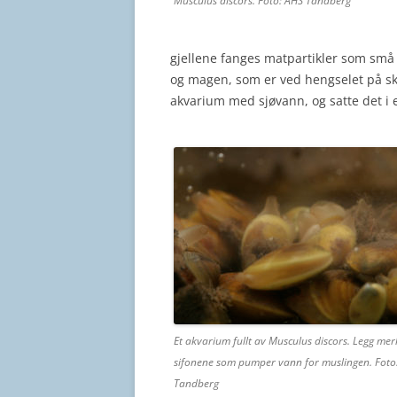
Musculus discors. Foto: AHS Tandberg
gjellene fanges matpartikler som sm
og magen, som er ved hengselet på skjell
akvarium med sjøvann, og satte det i 
Et akvarium fullt av Musculus discors. Legg merk
sifonene som pumper vann for muslingen. Foto
Tandberg