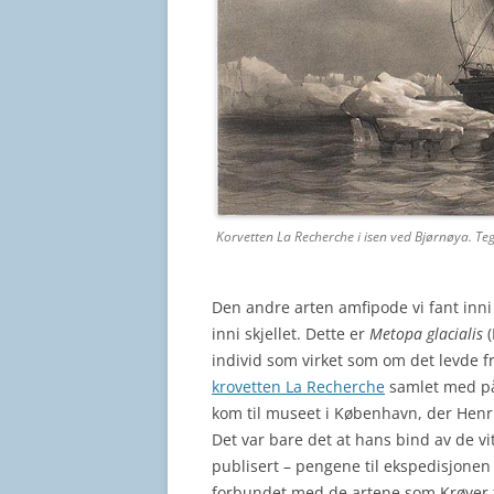
Korvetten La Recherche i isen ved Bjørnøya. Te
Den andre arten amfipode vi fant inn
inni skjellet. Dette er
Metopa glacialis
(
individ som virket som om det levde f
krovetten La Recherche
samlet med på
kom til museet i København, der Henr
Det var bare det at hans bind av de vi
publisert – pengene til ekspedisjonen s
forbundet med de artene som Krøyer tr