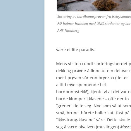
Sortering av hardbunnsprøven fra Heleysunde
F/F Helmer Hanssen med UNIS-studenter og lære
AHS Tandberg
være et lite paradis.
Mens vi stop rundt sorteringsbordet 
dekk og prøvde å finne ut om det var 
mer i prøven vår enn bryozoa (det er
alltid mye spennende i et
hardbunnstekk!), kjente vi at det var 
harde klumper i klasene – ofte der to
“grener” delte seg. Noe som så ut som
små, brune, hårete baller satt fast på
“ikke-trang-klasene” våre. Dette skulle
seg å være bivalven (muslingen)
Muscu