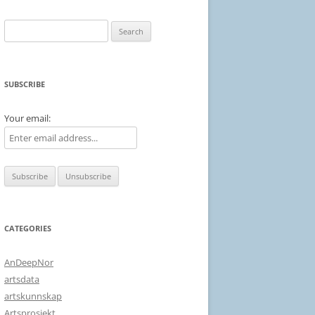
Search
for:
SUBSCRIBE
Your email:
CATEGORIES
AnDeepNor
artsdata
artskunnskap
Artsprosjekt