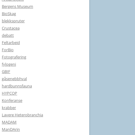
Bergens Museum
BioSkag
blekkspruter
Crustacea
debatt
Feltarbeid
ForBio
Fotografering
fylogeni
GBIF
gåsenebbhval
hardbunnsfauna
HYPCOP
Konferanse
krabber
Lavere Heterobranchia
MADAM
ManDArin