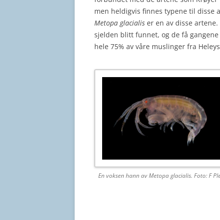
men heldigvis finnes typene til disse
Metopa glacialis
er en av disse artene. 
sjelden blitt funnet, og de få gangene
hele 75% av våre muslinger fra Hele
En voksen hann av Metopa glacialis. Foto: F Ple