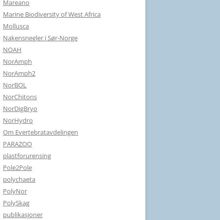
Mareano
Marine Biodiversity of West Africa
Mollusca
Nakensnegler i Sør-Norge
NOAH
NorAmph
NorAmph2
NorBOL
NorChitons
NorDigBryo
NorHydro
Om Evertebratavdelingen
PARAZOO
plastforurensing
Pole2Pole
polychaeta
PolyNor
PolySkag
publikasjoner