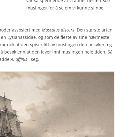
var så spennende at vi åpnet nesten 300
muslinger for å se om vi kunne si noe
fipoder assosiert med
Musculus discors
. Den største arten
r en Lysianassidae, og som de fleste av sine nærmeste
i tror nok at den spiser litt av muslingen den besøker, og
på besøk enn at den lever inni muslingen hele tiden. Så
hadde
A. affinis
i seg.