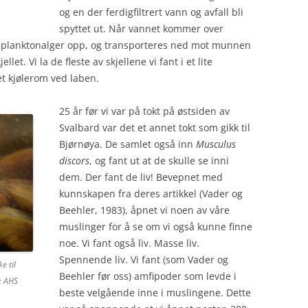
og en der ferdigfiltrert vann og avfall bli
spyttet ut. Når vannet kommer over
å planktonalger opp, og transporteres ned mot munnen
et. Vi la de fleste av skjellene vi fant i et lite
et kjølerom ved laben.
25 år før vi var på tokt på østsiden av
Svalbard var det et annet tokt som gikk til
Bjørnøya. De samlet også inn
Musculus
discors
, og fant ut at de skulle se inni
dem. Der fant de liv! Bevepnet med
kunnskapen fra deres artikkel (Vader og
Beehler, 1983), åpnet vi noen av våre
muslinger for å se om vi også kunne finne
noe. Vi fant også liv. Masse liv.
Spennende liv. Vi fant (som Vader og
e til
Beehler før oss) amfipoder som levde i
: AHS
beste velgående inne i muslingene. Dette