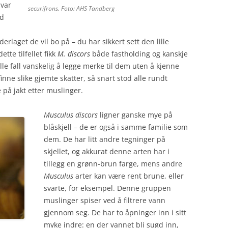
 var
securifrons. Foto: AHS Tandberg
ed
erlaget de vil bo på – du har sikkert sett den lille
ette tilfellet fikk
M. discors
både fastholding og kanskje
alle fall vanskelig å legge merke til dem uten å kjenne
inne slike gjemte skatter, så snart stod alle rundt
 på jakt etter muslinger.
Musculus discors
ligner ganske mye på
blåskjell – de er også i samme familie som
dem. De har litt andre tegninger på
skjellet, og akkurat denne arten har i
tillegg en grønn-brun farge, mens andre
Musculus
arter kan være rent brune, eller
svarte, for eksempel. Denne gruppen
muslinger spiser ved å filtrere vann
gjennom seg. De har to åpninger inn i sitt
myke indre: en der vannet bli sugd inn,