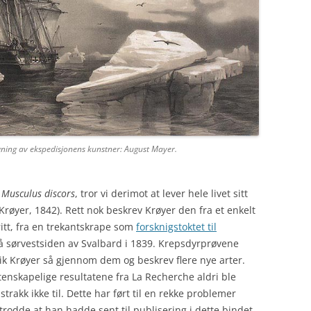
gning av ekspedisjonens kunstner: August Mayer.
i
Musculus discors
, tror vi derimot at lever hele livet sitt
Krøyer, 1842). Rett nok beskrev Krøyer den fra et enkelt
ritt, fra en trekantskrape som
forsknigstoktet til
 sørvestsiden av Svalbard i 1839. Krepsdyrprøvene
ik Krøyer så gjennom dem og beskrev flere nye arter.
tenskapelige resultatene fra La Recherche aldri ble
trakk ikke til. Dette har ført til en rekke problemer
odde at han hadde sent til publisering i dette bindet,