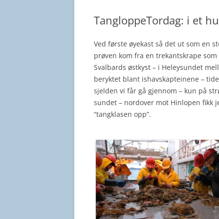
TangloppeTordag: i et hu
Ved første øyekast så det ut som en s
prøven kom fra en trekantskrape som h
Svalbards østkyst – i Heleysundet me
beryktet blant ishavskapteinene – tid
sjelden vi får gå gjennom – kun på str
sundet – nordover mot Hinlopen fikk j
“tangklasen opp”.