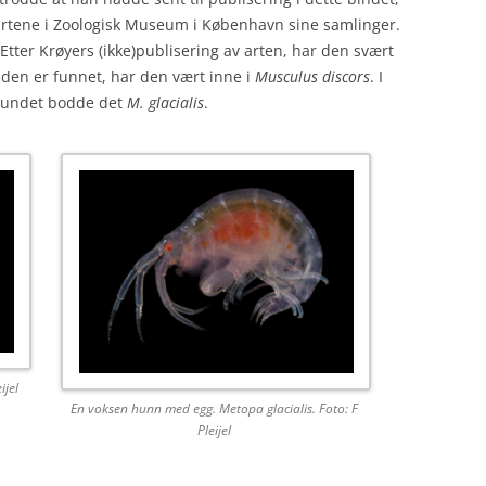
 artene i Zoologisk Museum i København sine samlinger.
Etter Krøyers (ikke)publisering av arten, har den svært
 den er funnet, har den vært inne i
Musculus discors
. I
ysundet bodde det
M. glacialis
.
ijel
En voksen hunn med egg. Metopa glacialis. Foto: F
Pleijel