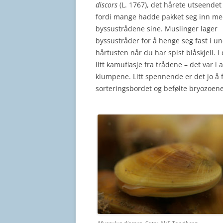
discors
(L. 1767), det hårete utseendet
fordi mange hadde pakket seg inn m
byssustrådene sine. Muslinger lager
byssustråder for å henge seg fast i und
hårtusten når du har spist blåskjell. I d
litt kamuflasje fra trådene – det var i 
klumpene. Litt spennende er det jo å f
sorteringsbordet og befølte bryozoene