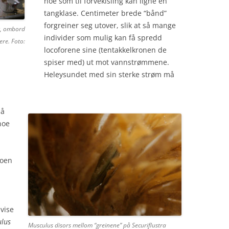
noe som til forveklsling kan ligne en
tangklase. Centimeter brede “bånd”
forgreiner seg utover, slik at så mange
t, ombord
individer som mulig kan få spredd
re. Foto:
locoforene sine (tentakkelkronen de
spiser med) ut mot vannstrømmene.
Heleysundet med sin sterke strøm må
på
noe
noen
 vise
lus
Musculus disors mellom “greinene” på Securiflustra