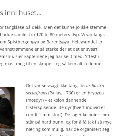
s inni huset…
tor tangklase på dekk. Men det kunne jo ikke stemme –
adde samlet fra 120 til 80 meters dyp. Vi var langs
llom Spistbergenøya og Barentsøya. Heleysundet er
evannstrømmene er så sterke der at det er svært
ømsnu, sier kapteinene jeg har seilt med. Yttest i
eg mast meg til en skrape – og så kom altså denne
Det var selvsagt ikke tang.
Securiflustra
securifrons
(Pallas, 1766) er en bryozoa
(mosdyr) – et kolonidannende
filsterspisende lite dyr (hvert individ er
rundt 1 mm stort). De lager kolonier som
står på hard bunn, og for å få tak i så mye
næring som mulig, har de organisert seg i