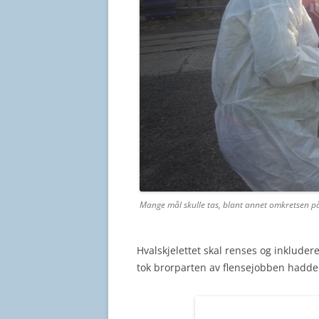
Mange mål skulle tas, blant annet omkretsen på 
Hvalskjelettet skal renses og inkludere
tok brorparten av flensejobben hadde 