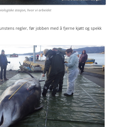
logiske stasjon, hvor vi arbeidet
kunstens regler, før jobben med å fjerne kjøtt og spekk