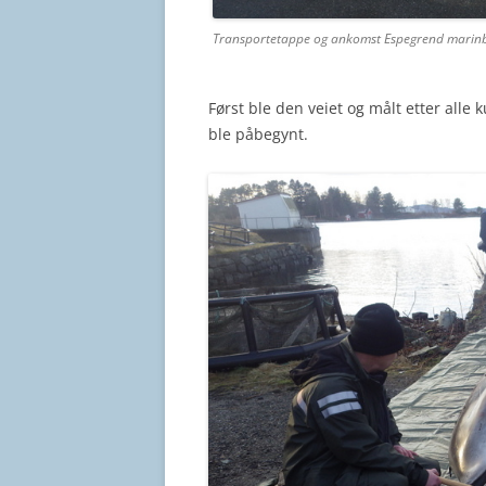
Transportetappe og ankomst Espegrend marinbio
Først ble den veiet og målt etter alle 
ble påbegynt.