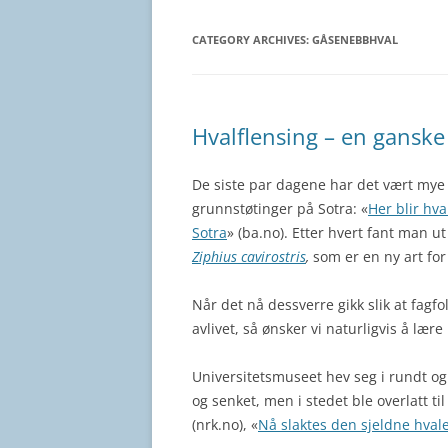
CATEGORY ARCHIVES:
GÅSENEBBHVAL
Hvalflensing – en ganske 
De siste par dagene har det vært mye s
grunnstøtinger på Sotra: «
Her blir hva
Sotra
» (ba.no). Etter hvert fant man u
Ziphius cavirostris
,
som er en ny art for
Når det nå dessverre gikk slik at fagfo
avlivet, så ønsker vi naturligvis å lær
Universitetsmuseet hev seg i rundt og f
og senket, men i stedet ble overlatt til
(nrk.no), «
Nå slaktes den sjeldne hval