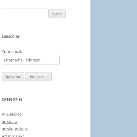
Search
for:
SUBSCRIBE
Your email:
CATEGORIES
AnDeepNor
artsdata
artskunnskap
Artsprosjekt