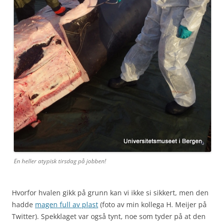
En heller atypisk tirsdag på jobben!
Hvorfor hvalen gikk på grunn kan vi ikke si sikkert, men den
hadde
magen full av plast
(foto av min kollega H. Meijer på
Twitter). Spekklaget var også tynt, noe som tyder på at den