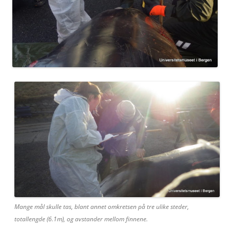
Mange mål skulle tas, blant annet omkretsen på tre ulike steder,
totallengde (6.1m), og avstander mellom finnene.