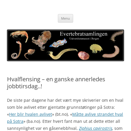
Skip
to
Evertebratsamlingen
content
Universitetsmuseet i Bergen
Menu
Hvalflensing – en ganske annerledes
jobbtirsdag..!
De siste par dagene har det vært mye skriverier om en hval
som ble avlivet etter gjentatte grunnstøtinger på Sotra:
«
Her blir hvalen avlivet
» (bt.no), «
Måtte avlive strandet hval
på Sotra
» (ba.no). Etter hvert fant man ut at dette etter all
sannsynlighet var en gåsenebbhval,
Ziphius cavirostris
,
som