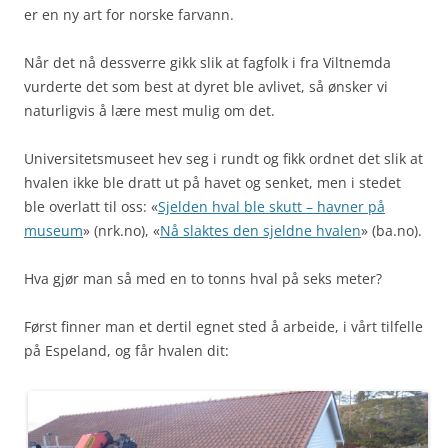
er en ny art for norske farvann.
Når det nå dessverre gikk slik at fagfolk i fra Viltnemda
vurderte det som best at dyret ble avlivet, så ønsker vi
naturligvis å lære mest mulig om det.
Universitetsmuseet hev seg i rundt og fikk ordnet det slik at
hvalen ikke ble dratt ut på havet og senket, men i stedet
ble overlatt til oss: «
Sjelden hval ble skutt – havner på
museum
» (nrk.no), «
Nå slaktes den sjeldne hvalen
» (ba.no).
Hva gjør man så med en to tonns hval på seks meter?
Først finner man et dertil egnet sted å arbeide, i vårt tilfelle
på Espeland, og får hvalen dit: