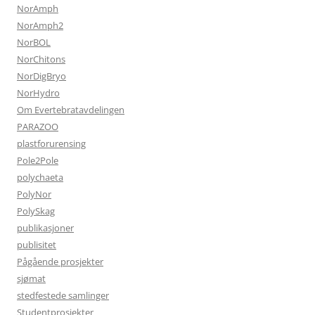
NorAmph
NorAmph2
NorBOL
NorChitons
NorDigBryo
NorHydro
Om Evertebratavdelingen
PARAZOO
plastforurensing
Pole2Pole
polychaeta
PolyNor
PolySkag
publikasjoner
publisitet
Pågående prosjekter
sjømat
stedfestede samlinger
Studentprosjekter