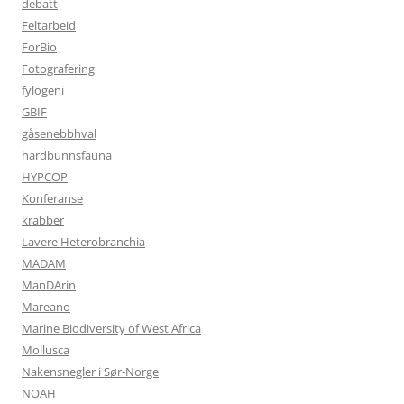
debatt
Feltarbeid
ForBio
Fotografering
fylogeni
GBIF
gåsenebbhval
hardbunnsfauna
HYPCOP
Konferanse
krabber
Lavere Heterobranchia
MADAM
ManDArin
Mareano
Marine Biodiversity of West Africa
Mollusca
Nakensnegler i Sør-Norge
NOAH