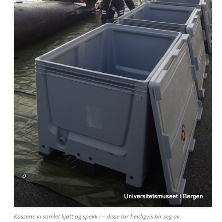
Kassene vi samlet kjøtt og spekk i – disse tar heldigvis bir seg av.