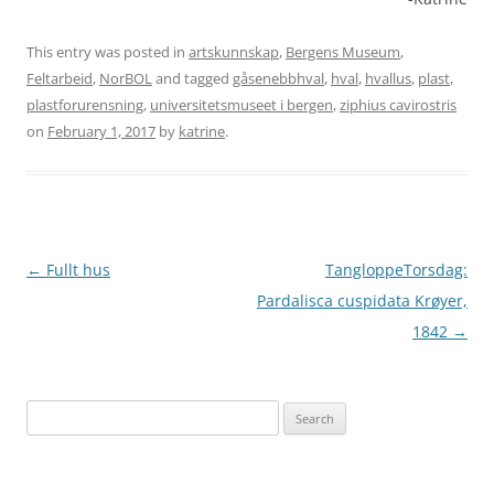
This entry was posted in
artskunnskap
,
Bergens Museum
,
Feltarbeid
,
NorBOL
and tagged
gåsenebbhval
,
hval
,
hvallus
,
plast
,
plastforurensning
,
universitetsmuseet i bergen
,
ziphius cavirostris
on
February 1, 2017
by
katrine
.
Post
←
Fullt hus
TangloppeTorsdag:
navigation
Pardalisca cuspidata Krøyer,
1842
→
Search
for: