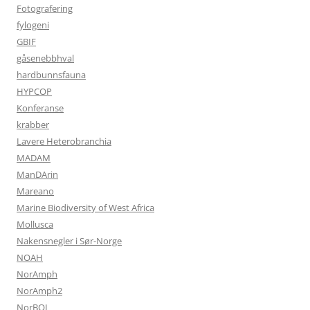
Fotografering
fylogeni
GBIF
gåsenebbhval
hardbunnsfauna
HYPCOP
Konferanse
krabber
Lavere Heterobranchia
MADAM
ManDArin
Mareano
Marine Biodiversity of West Africa
Mollusca
Nakensnegler i Sør-Norge
NOAH
NorAmph
NorAmph2
NorBOL