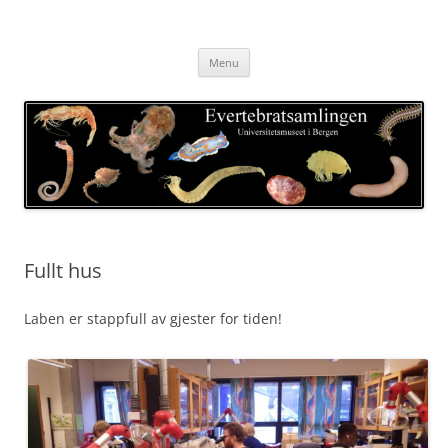
Skip
to
Evertebratsamlingen
content
Universitetsmuseet i Bergen
Menu
Fullt hus
Laben er stappfull av gjester for tiden!