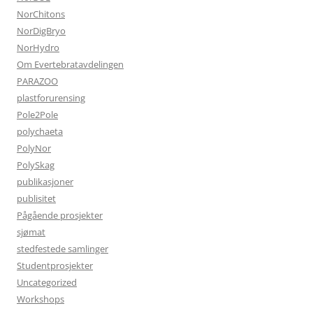
NorChitons
NorDigBryo
NorHydro
Om Evertebratavdelingen
PARAZOO
plastforurensing
Pole2Pole
polychaeta
PolyNor
PolySkag
publikasjoner
publisitet
Pågående prosjekter
sjømat
stedfestede samlinger
Studentprosjekter
Uncategorized
Workshops