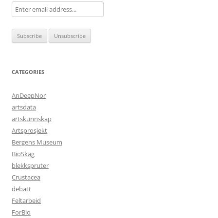
CATEGORIES
AnDeepNor
artsdata
artskunnskap
Artsprosjekt
Bergens Museum
BioSkag
blekkspruter
Crustacea
debatt
Feltarbeid
ForBio