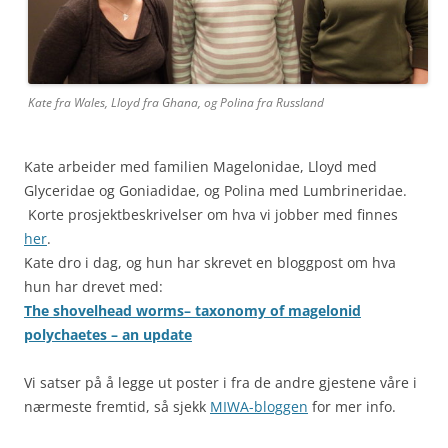
Kate fra Wales, Lloyd fra Ghana, og Polina fra Russland
Kate arbeider med familien Magelonidae, Lloyd med
Glyceridae og Goniadidae, og Polina med Lumbrineridae.
Korte prosjektbeskrivelser om hva vi jobber med finnes
her
.
Kate dro i dag, og hun har skrevet en bloggpost om hva
hun har drevet med:
The shovelhead worms– taxonomy of magelonid
polychaetes – an update
Vi satser på å legge ut poster i fra de andre gjestene våre i
nærmeste fremtid, så sjekk
MIWA-bloggen
for mer info.