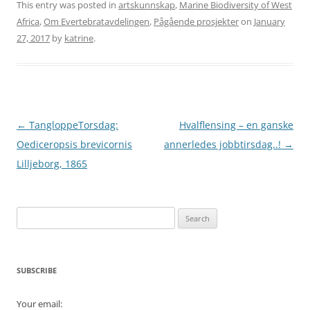
This entry was posted in
artskunnskap
,
Marine Biodiversity of West
Africa
,
Om Evertebratavdelingen
,
Pågående prosjekter
on
January
27, 2017
by
katrine
.
Post
←
TangloppeTorsdag:
Hvalflensing – en ganske
navigation
Oediceropsis brevicornis
annerledes jobbtirsdag..!
→
Lilljeborg, 1865
Search
for:
SUBSCRIBE
Your email: