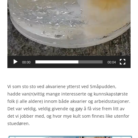
00:00
00:04
Vi som sto sto ved akvariene ytterst ved Småpudden,
hadde van(n)vittig mange interesserte og kunnskapstørste
folk (i alle aldere) innom både akvarier og arbeidsstasjoner.
Det var veldig, veldig givende og gøy å få vise frem litt av
det vi jobber med, og hvor mye kult som finnes like utenfor
stuedøren.