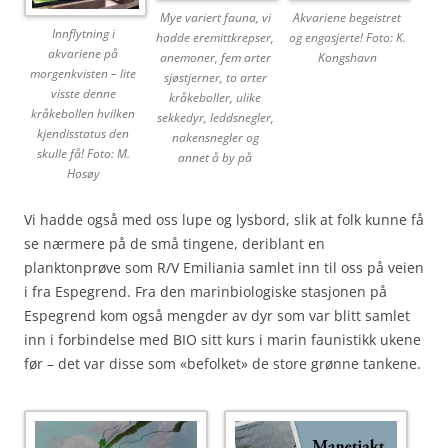
Mye variert fauna, vi
Akvariene begeistret
Innflytning i
hadde eremittkrepser,
og engasjerte! Foto: K.
akvariene på
anemoner, fem arter
Kongshavn
morgenkvisten – lite
sjøstjerner, to arter
visste denne
kråkeboller, ulike
kråkebollen hvilken
sekkedyr, leddsnegler,
kjendisstatus den
nakensnegler og
skulle få! Foto: M.
annet å by på
Hosøy
Vi hadde også med oss lupe og lysbord, slik at folk kunne få
se nærmere på de små tingene, deriblant en
planktonprøve som R/V Emiliania samlet inn til oss på veien
i fra Espegrend. Fra den marinbiologiske stasjonen på
Espegrend kom også mengder av dyr som var blitt samlet
inn i forbindelse med BIO sitt kurs i marin faunistikk ukene
før – det var disse som «befolket» de store grønne tankene.