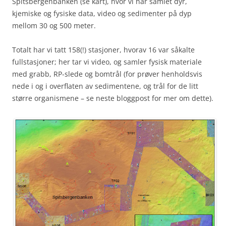
Spitsbergenbanken (se kart), hvor vi har samlet dyr,
kjemiske og fysiske data, video og sedimenter på dyp
mellom 30 og 500 meter.
Totalt har vi tatt 158(!) stasjoner, hvorav 16 var såkalte
fullstasjoner; her tar vi video, og samler fysisk materiale
med grabb, RP-slede og bomtrål (for prøver henholdsvis
nede i og i overflaten av sedimentene, og trål for de litt
større organismene – se neste bloggpost for mer om dette).