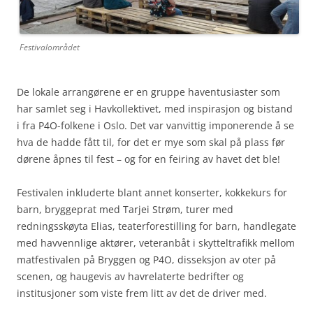
Festivalområdet
De lokale arrangørene er en gruppe haventusiaster som
har samlet seg i Havkollektivet, med inspirasjon og bistand
i fra P4O-folkene i Oslo. Det var vanvittig imponerende å se
hva de hadde fått til, for det er mye som skal på plass før
dørene åpnes til fest – og for en feiring av havet det ble!
Festivalen inkluderte blant annet konserter, kokkekurs for
barn, bryggeprat med Tarjei Strøm, turer med
redningsskøyta Elias, teaterforestilling for barn, handlegate
med havvennlige aktører, veteranbåt i skytteltrafikk mellom
matfestivalen på Bryggen og P4O, disseksjon av oter på
scenen, og haugevis av havrelaterte bedrifter og
institusjoner som viste frem litt av det de driver med.