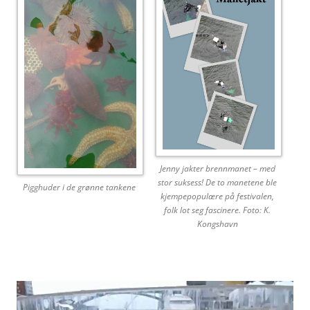
Jenny jakter brennmanet – med
stor suksess! De to manetene ble
Pigghuder i de grønne tankene
kjempepopulære på festivalen,
folk lot seg fascinere. Foto: K.
Kongshavn
Video
Player