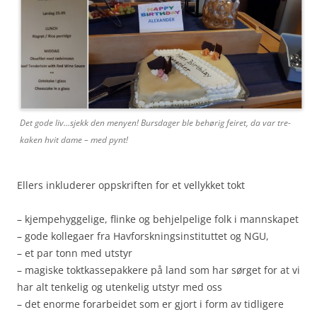
Det gode liv…sjekk den menyen! Bursdager ble behørig feiret, da var tre-
kaken hvit dame – med pynt!
Ellers inkluderer oppskriften for et vellykket tokt
– kjempehyggelige, flinke og behjelpelige folk i mannskapet
– gode kollegaer fra Havforskningsinstituttet og NGU,
– et par tonn med utstyr
– magiske toktkassepakkere på land som har sørget for at vi
har alt tenkelig og utenkelig utstyr med oss
– det enorme forarbeidet som er gjort i form av tidligere