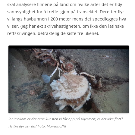
skal analysere filmene på land om hvilke arter det er høy
sannsynlighet for å treffe igjen på transektet. Deretter flyr
vi langs havbunnen i 200 meter mens det speedlogges hva
vi ser. (Jeg har økt skrivehastigheten, om ikke den latinske
rettskrivingen, betraktelig de siste tre ukene).
Innimellom er det rene kunsten vi får opp på skjermen; er det ikke flott?
Hvilke dyr ser du? Foto: Mareano/HI