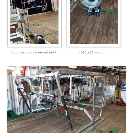
Chimaera på vei inn på dekk
I SEEEEEE youuuu!