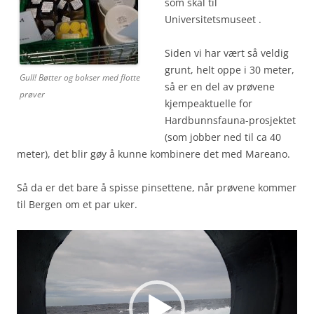
som skal til
Universitetsmuseet .
Siden vi har vært så veldig
grunt, helt oppe i 30 meter,
Gull! Bøtter og bokser med flotte
så er en del av prøvene
prøver
kjempeaktuelle for
Hardbunnsfauna-prosjektet
(som jobber ned til ca 40
meter), det blir gøy å kunne kombinere det med Mareano.
Så da er det bare å spisse pinsettene, når prøvene kommer
til Bergen om et par uker.
Video
Player