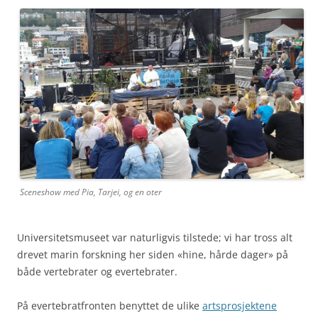
Sceneshow med Pia, Tarjei, og en oter
Universitetsmuseet var naturligvis tilstede; vi har tross alt
drevet marin forskning her siden «hine, hårde dager» på
både vertebrater og evertebrater.
På evertebratfronten benyttet de ulike
artsprosjektene