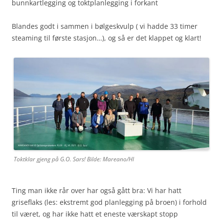
bunnkartlegging og toktplanlegging i forkant
Blandes godt i sammen i bølgeskvulp ( vi hadde 33 timer
steaming til første stasjon…), og så er det klappet og klart!
Toktklar gjeng på G.O. Sars! Bilde: Mareano/HI
Ting man ikke rår over har også gått bra: Vi har hatt
griseflaks (les: ekstremt god planlegging på broen) i forhold
til været, og har ikke hatt et eneste værskapt stopp