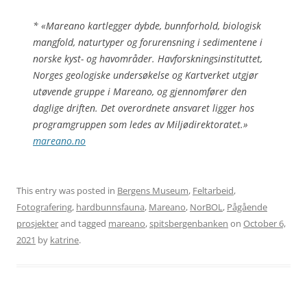
* «Mareano kartlegger dybde, bunnforhold, biologisk
mangfold, naturtyper og forurensning i sedimentene i
norske kyst- og havområder. Havforskningsinstituttet,
Norges geologiske undersøkelse og Kartverket utgjør
utøvende gruppe i Mareano, og gjennomfører den
daglige driften. Det overordnete ansvaret ligger hos
programgruppen som ledes av Miljødirektoratet.»
mareano.no
This entry was posted in
Bergens Museum
,
Feltarbeid
,
Fotografering
,
hardbunnsfauna
,
Mareano
,
NorBOL
,
Pågående
prosjekter
and tagged
mareano
,
spitsbergenbanken
on
October 6,
2021
by
katrine
.