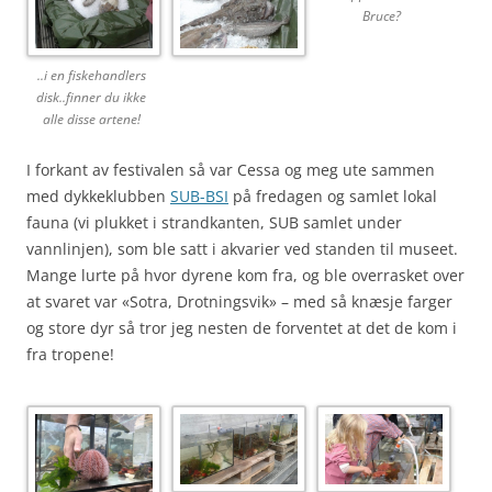
Bruce?
..i en fiskehandlers
disk..finner du ikke
alle disse artene!
I forkant av festivalen så var Cessa og meg ute sammen
med dykkeklubben
SUB-BSI
på fredagen og samlet lokal
fauna (vi plukket i strandkanten, SUB samlet under
vannlinjen), som ble satt i akvarier ved standen til museet.
Mange lurte på hvor dyrene kom fra, og ble overrasket over
at svaret var «Sotra, Drotningsvik» – med så knæsje farger
og store dyr så tror jeg nesten de forventet at det de kom i
fra tropene!