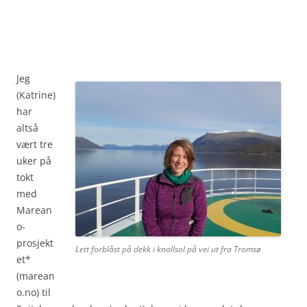
Jeg
(Katrine)
har
altså
vært tre
uker på
tokt
med
Marean
o-
prosjekt
Lett forblåst på dekk i knallsol på vei ut fra Tromsø
et*
(marean
o.no) til