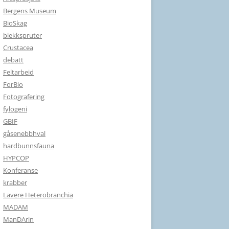
Bergens Museum
BioSkag
blekkspruter
Crustacea
debatt
Feltarbeid
ForBio
Fotografering
fylogeni
GBIF
gåsenebbhval
hardbunnsfauna
HYPCOP
Konferanse
krabber
Lavere Heterobranchia
MADAM
ManDArin