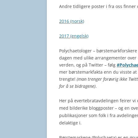
Andre tidligere poster i fra oss finner
2016 (norsk)
2017 (engelsk)
Polychaetologer – børstemarkforskere 
dagen med ulike arrangementer over 
verden, og på Twitter – følg
#Polycha
mer børstemarkfakta enn du visste at
trengte!
(man trenger forøvrig ikke Twit
for å se bidragene)
.
Her på evertebratavdelingen feirer vi
med bilderike bloggposter – og en ove
publikasjoner som folk i fra avdelinge
delaktige i.
Børstemarkene (Polychaeta) er en gru