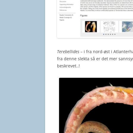
Terebellides
– i fra nord-øst i Atlanter
fra denne slekta så er det mer sannsy
beskrevet..!