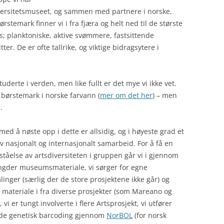
versitetsmuseet, og sammen med partnere i norske,
rstemark finner vi i fra fjæra og helt ned til de største
; planktoniske, aktive svømmere, fastsittende
tter. De er ofte tallrike, og viktige bidragsytere i
derte i verden, men like fullt er det mye vi ikke vet.
v børstemark i norske farvann (
mer om det her
) – men
.
med å nøste opp i dette er allsidig, og i høyeste grad et
av nasjonalt og internasjonalt samarbeid. For å få en
ståelse av artsdiversiteten i gruppen går vi i gjennom
ngder museumsmateriale, vi sørger for egne
inger (særlig der de store prosjektene ikke går) og
v materiale i fra diverse prosjekter (som Mareano og
vi er tungt involverte i flere Artsprosjekt, vi utfører
de genetisk barcoding gjennom
NorBOL
(for norsk