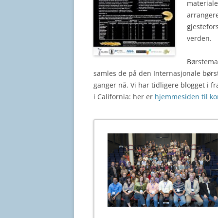
materiale
arrangere
gjestefor
verden.
Børstemar
samles de på den Internasjonale børst
ganger nå. Vi har tidligere blogget i f
i California: her er
hjemmesiden til k