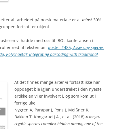
etter alt arbeidet på norsk materiale er at
minst
30%
gruppen fortsatt er ukjent.
osteren vi hadde med oss til IBOL-konferansen i
uller ned til teksten om
poster #485,
Assessing species
da, Polychaeta): integrating barcoding with traditional
At det finnes mange arter vi fortsatt ikke har
oppdaget ble igjen understreket i den nyeste
artikkelen vi er involvert i, og som kom ut i
forrige uke:
Nygren A, Parapar J, Pons J, Meißner K,
Bakken T,
Kongsrud J.A.
, et al. (2018)
A mega-
cryptic species complex hidden among one of the