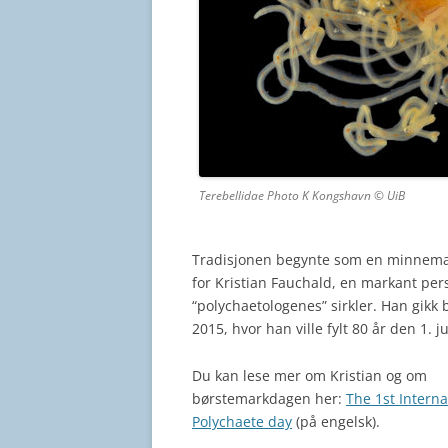
Terebellidae Photo K Kongshavn © UiB
Tradisjonen begynte som en minnema
for Kristian Fauchald, en markant pers
“polychaetologenes” sirkler. Han gikk b
2015, hvor han ville fylt 80 år den 1. ju
Du kan lese mer om Kristian og om
børstemarkdagen her:
The 1st Interna
Polychaete day
(på engelsk).