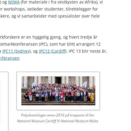
) og
MIWA
(for materiale i fra vestkysten av Afrika), vi
r workshops, veileder studenter, tilrettelegger for
skere, og vi samarbeider med spesialister over hele
kforskere er en hyggelig gjeng, og hvert tredje år
emarkkonferansen (IPC), som har blitt arrangert 12
ra
IPC11 (Sydney)
, og
IPC12 (Cardiff)
. IPC 13 blir neste år,
onferansen
Polychaetologer anno 2016 på trappene til the
National Museum Cardiff © National Museum Wales