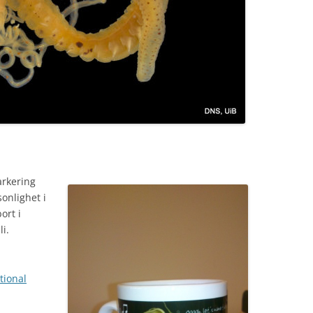
rkering
onlighet i
ort i
li.
tional