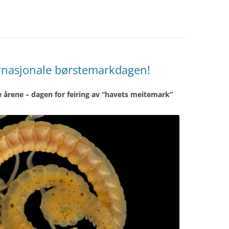
rnasjonale børstemarkdagen!
e årene – dagen for feiring av “havets meitemark”