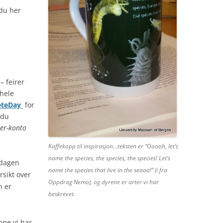
 du her
– feirer
hele
eteDay
for
 du
ter-konto
Kaffekopp til inspirasjon…teksten er “Ooooh, let’s
name the species, the species, the species! Let’s
 dagen
name the species that live in the seaaa!” (i fra
rsikt over
Oppdrag Nemo), og dyrene er arter vi har
n er
beskrevet.
ppe vi har