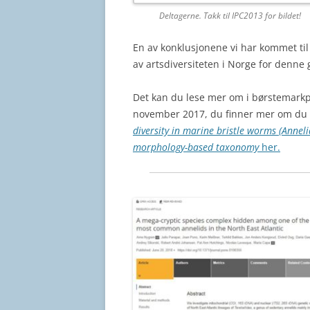
Deltagerne. Takk til IPC2013 for bildet!
En av konklusjonene vi har kommet til 
av artsdiversiteten i Norge for denne 
Det kan du lese mer om i børstemarkp
november 2017, du finner mer om du r
diversity in marine bristle worms (Anneli
morphology-based taxonomy
her.