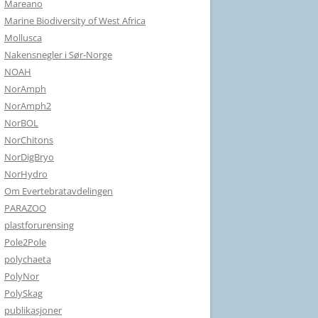
Mareano
Marine Biodiversity of West Africa
Mollusca
Nakensnegler i Sør-Norge
NOAH
NorAmph
NorAmph2
NorBOL
NorChitons
NorDigBryo
NorHydro
Om Evertebratavdelingen
PARAZOO
plastforurensing
Pole2Pole
polychaeta
PolyNor
PolySkag
publikasjoner