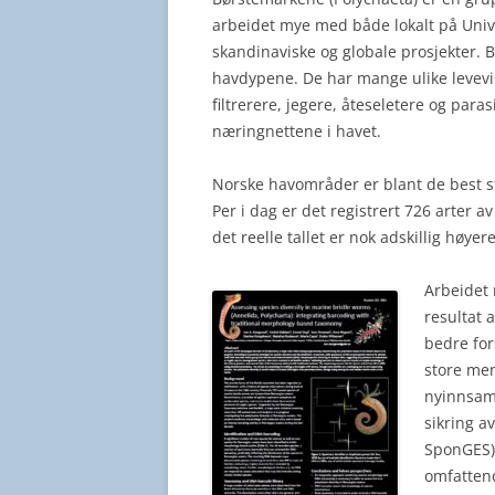
arbeidet mye med både lokalt på Uni
skandinaviske og globale prosjekter. Bø
havdypene. De har mange ulike levevis
filtrerere, jegere, åteseletere og parasi
næringnettene i havet.
Norske havområder er blant de best stu
Per i dag er det registrert 726 arter a
det reelle tallet er nok adskillig høyere
Arbeidet 
resultat 
bedre for
store me
nyinnsaml
sikring a
SponGES), 
omfatten