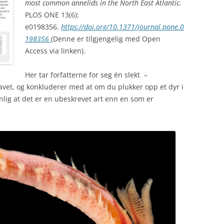
most common annelids in the North East Atlantic.
PLOS ONE 13(6):
e0198356.
https://doi.org/10.1371/journal.pone.0
198356
(Denne er tilgjengelig med Open
Access via linken).
Her tar forfatterne for seg én slekt –
havet, og konkluderer med at om du plukker opp et dyr i
nlig at det er en ubeskrevet art enn en som er