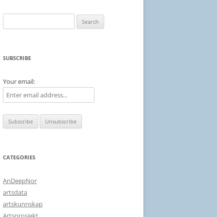
Search
for:
SUBSCRIBE
Your email:
CATEGORIES
AnDeepNor
artsdata
artskunnskap
Artsprosjekt