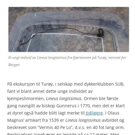
Et ungt individ av Lineus longissimus fra fjæresonen på Turøy, norvest for
Bergen
På ekskursjon til Turøy, i selskap med dykkerklubben SUB,
fant vi blant annet dette unge individet av
kjempeslimormen,
Lineus longissimus
. Ormen ble første
gang navngitt av biskop Gunnerus i 1770, men det er klart
at dyret også hadde blitt lagt merke til
tidligere
. I Olaus
Magnus’ artskart fra 1539 er
Lineus longissimus
avbildet og
beskrevet som “Vermis 40 Pe Lo”, d.v.s. en 40 fot lang orm.
Beskrivelsen innebærer en lengde på ca 12 meter. Men