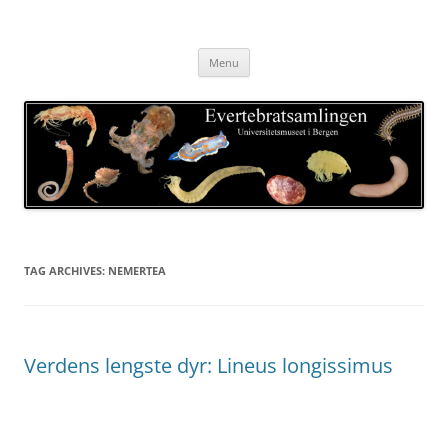
Skip
to
Evertebratsamlingen
content
Universitetsmuseet i Bergen
Menu
TAG ARCHIVES:
NEMERTEA
Verdens lengste dyr: Lineus longissimus