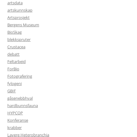
artsdata
artskunnskap
Artsprosjekt
Bergens Museum
BioSkag
blekkspruter
Crustacea
debatt
Feltarbeid
ForBio
Fotografering
fylogeni
GBIF
gåsenebbhval
hardbunnsfauna
HYPCOP
Konferanse
krabber
Lavere Heterobranchia