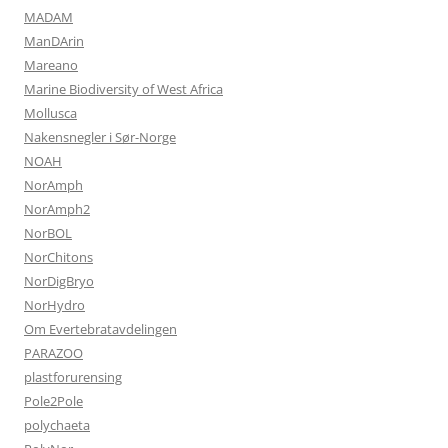
MADAM
ManDArin
Mareano
Marine Biodiversity of West Africa
Mollusca
Nakensnegler i Sør-Norge
NOAH
NorAmph
NorAmph2
NorBOL
NorChitons
NorDigBryo
NorHydro
Om Evertebratavdelingen
PARAZOO
plastforurensing
Pole2Pole
polychaeta