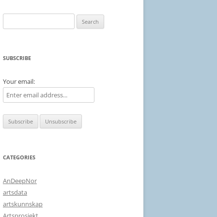
Search
for:
SUBSCRIBE
Your email:
CATEGORIES
AnDeepNor
artsdata
artskunnskap
Artsprosjekt