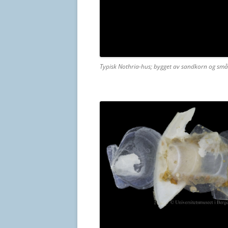
Typisk Nothria-hus; bygget av sandkorn og små