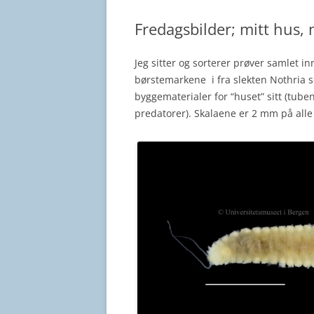
Fredagsbilder; mitt hus,
Jeg sitter og sorterer prøver samlet i
børstemarkene i fra slekten Nothria som
byggematerialer for “huset” sitt (tub
predatorer). Skalaene er 2 mm på alle