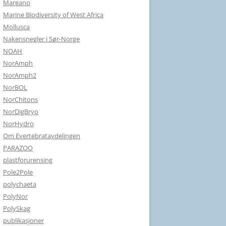
Mareano
Marine Biodiversity of West Africa
Mollusca
Nakensnegler i Sør-Norge
NOAH
NorAmph
NorAmph2
NorBOL
NorChitons
NorDigBryo
NorHydro
Om Evertebratavdelingen
PARAZOO
plastforurensing
Pole2Pole
polychaeta
PolyNor
PolySkag
publikasjoner