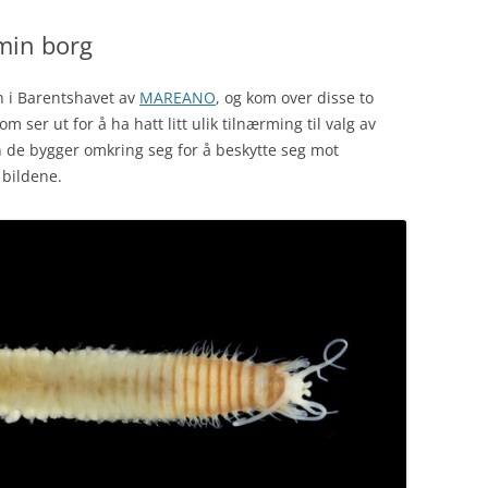
 min borg
nn i Barentshavet av
MAREANO
, og kom over disse to
 ser ut for å ha hatt litt ulik tilnærming til valg av
en de bygger omkring seg for å beskytte seg mot
 bildene.