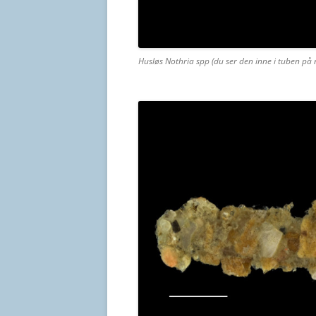
Husløs Nothria spp (du ser den inne i tuben på n