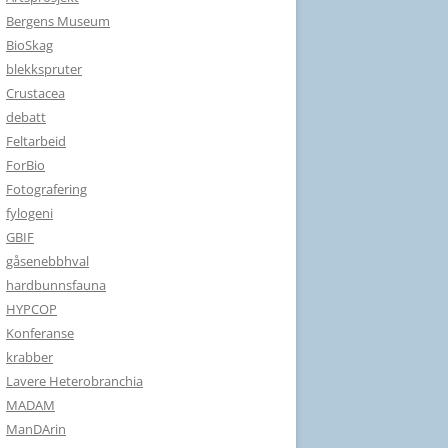
Bergens Museum
BioSkag
blekkspruter
Crustacea
debatt
Feltarbeid
ForBio
Fotografering
fylogeni
GBIF
gåsenebbhval
hardbunnsfauna
HYPCOP
Konferanse
krabber
Lavere Heterobranchia
MADAM
ManDArin