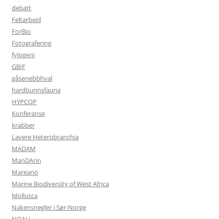
debatt
Feltarbeid
ForBio
Fotografering
fylogeni
GBIF
gåsenebbhval
hardbunnsfauna
HYPCOP
Konferanse
krabber
Lavere Heterobranchia
MADAM
ManDArin
Mareano
Marine Biodiversity of West Africa
Mollusca
Nakensnegler i Sør-Norge