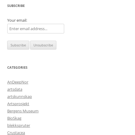
SUBSCRIBE
Your email:
CATEGORIES
AnDeepNor
artsdata
artskunnskap
Artsprosjekt
Bergens Museum
BioSkag
blekkspruter
Crustacea