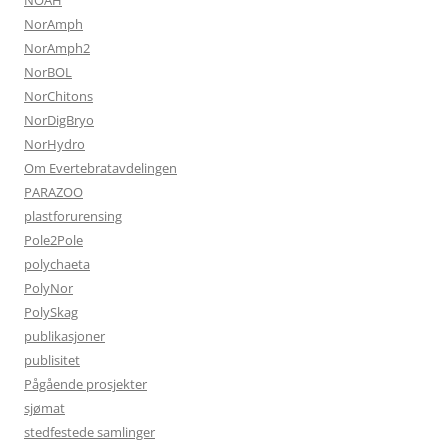
NOAH
NorAmph
NorAmph2
NorBOL
NorChitons
NorDigBryo
NorHydro
Om Evertebratavdelingen
PARAZOO
plastforurensing
Pole2Pole
polychaeta
PolyNor
PolySkag
publikasjoner
publisitet
Pågående prosjekter
sjømat
stedfestede samlinger