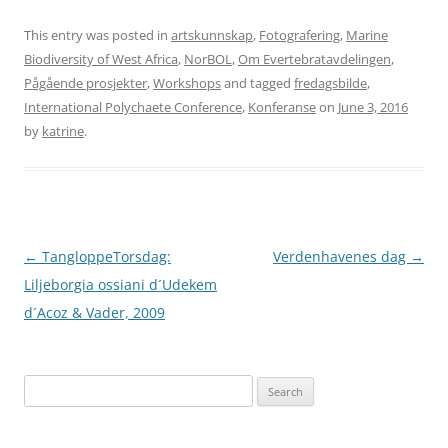
This entry was posted in
artskunnskap
,
Fotografering
,
Marine
Biodiversity of West Africa
,
NorBOL
,
Om Evertebratavdelingen
,
Pågående prosjekter
,
Workshops
and tagged
fredagsbilde
,
International Polychaete Conference
,
Konferanse
on
June 3, 2016
by
katrine
.
Post
←
TangloppeTorsdag:
Verdenhavenes dag
→
navigation
Liljeborgia ossiani d´Udekem
d´Acoz & Vader, 2009
Search
for: