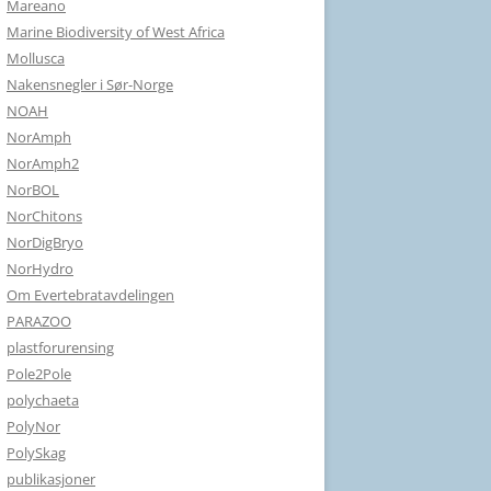
Mareano
Marine Biodiversity of West Africa
Mollusca
Nakensnegler i Sør-Norge
NOAH
NorAmph
NorAmph2
NorBOL
NorChitons
NorDigBryo
NorHydro
Om Evertebratavdelingen
PARAZOO
plastforurensing
Pole2Pole
polychaeta
PolyNor
PolySkag
publikasjoner