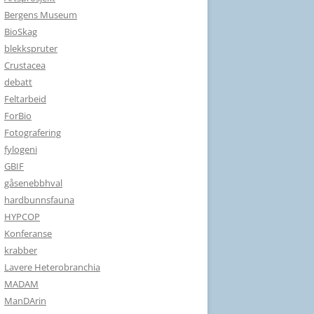
Bergens Museum
BioSkag
blekkspruter
Crustacea
debatt
Feltarbeid
ForBio
Fotografering
fylogeni
GBIF
gåsenebbhval
hardbunnsfauna
HYPCOP
Konferanse
krabber
Lavere Heterobranchia
MADAM
ManDArin