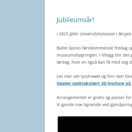
Jubileumsår!
I 2025 fyller Universitetsmuseet i Bergen 
Ballet åpnes førstkommende fredag o
museumsbygningen. I tillegg blir det
lørdag, hvor en også kan få med seg de
Les mer om lysshowet og finn den fore
Opplev spektakulært 3D-lysshow på 
Arrangementet er gratis og passer for 
Vi gjorde noe lignende ved gjenåpning