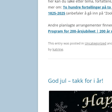
her kan du søke etter tema, forfattere,
mer om:
To hundre fortellinger på t
1825-2025
(anbefaler å gå inn på “Zoo
Andre planlagte arrangementer finner
Program for 200-årsjubileet | 200 å
This entry was posted in
Uncategorized
and
by
katrine
.
God jul – takk for i år!