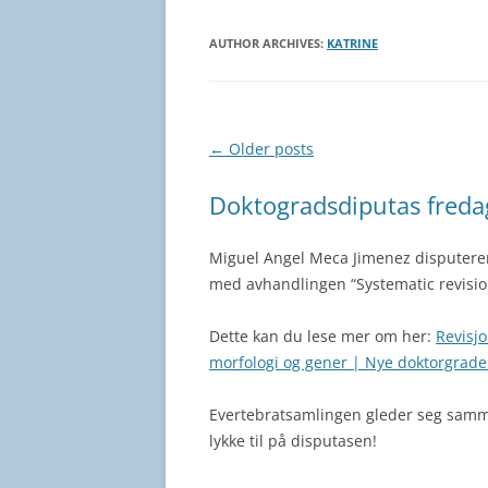
AUTHOR ARCHIVES:
KATRINE
Post
←
Older posts
navigation
Doktogradsdiputas freda
Miguel Angel Meca Jimenez disputerer 
med avhandlingen “Systematic revision
Dette kan du lese mer om her:
Revisjo
morfologi og gener | Nye doktorgrade
Evertebratsamlingen gleder seg samm
lykke til på disputasen!