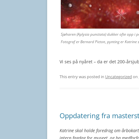
Sjøharen (Aplysia punctata) dukker ofte opp i po
Fotograf er Bernard Picton, pynting er Katrine s
Vi ses på nyåret – da er det 200-årsju
This entry was posted in
Uncategorized
on
Oppdatering fra masters
Katrine skal holde foredrag om årbokar
intern fagdag for museet, og ba medforf