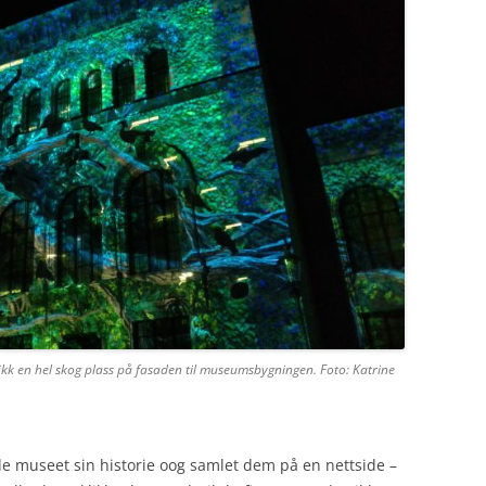
fikk en hel skog plass på fasaden til museumsbygningen. Foto: Katrine
hele museet sin historie oog samlet dem på en nettside –