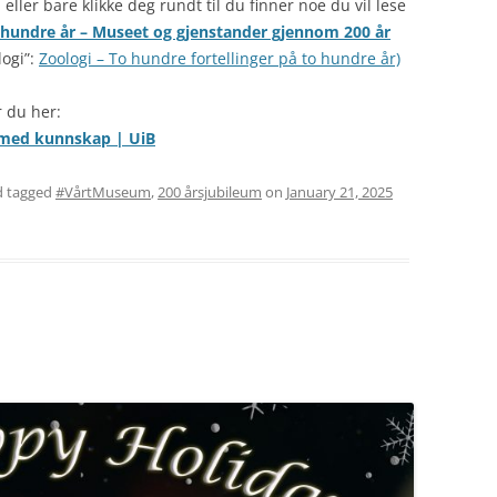
 eller bare klikke deg rundt til du finner noe du vil lese
o hundre år – Museet og gjenstander gjennom 200 år
logi”:
Zoologi – To hundre fortellinger på to hundre år)
 du her:
r med kunnskap | UiB
 tagged
#VårtMuseum
,
200 årsjubileum
on
January 21, 2025