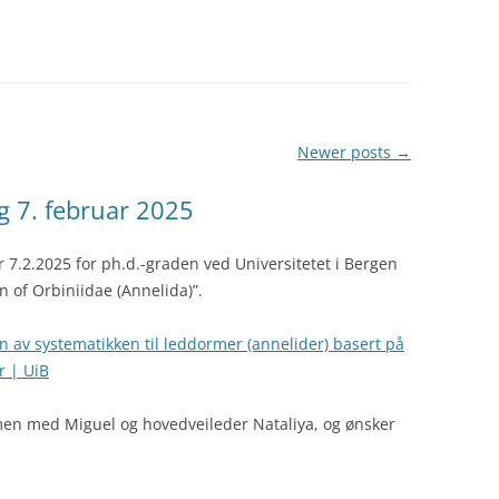
Newer posts
→
g 7. februar 2025
7.2.2025 for ph.d.-graden ved Universitetet i Bergen
 of Orbiniidae (Annelida)”.
n av systematikken til leddormer (annelider) basert på
r | UiB
en med Miguel og hovedveileder Nataliya, og ønsker