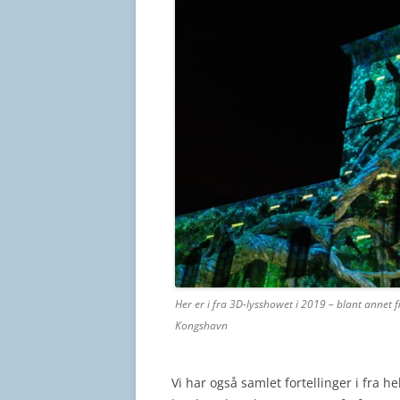
Her er i fra 3D-lysshowet i 2019 – blant annet 
Kongshavn
Vi har også samlet fortellinger i fra 