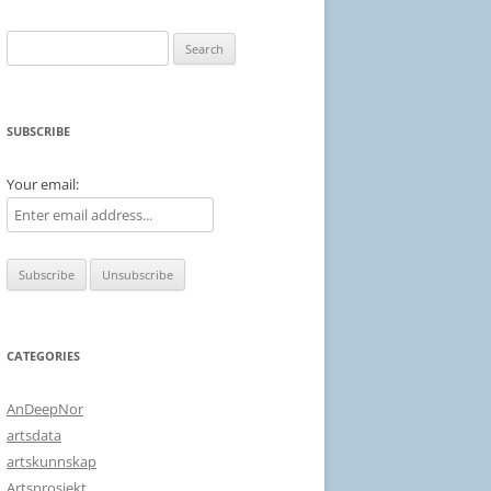
Search
for:
SUBSCRIBE
Your email:
CATEGORIES
AnDeepNor
artsdata
artskunnskap
Artsprosjekt