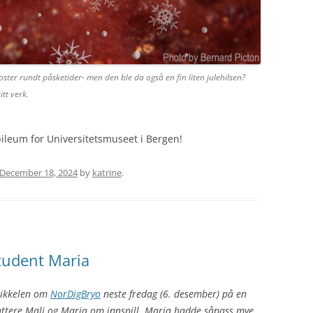
ster rundt påsketider- men den ble da også en fin liten julehilsen?
itt verk.
bileum for Universitetsmuseet i Bergen!
December 18, 2024
by
katrine
.
tudent Maria
tikkelen om
NorDigBryo
neste fredag (6. desember) på en
attere Mali og Maria om innspill. Maria hadde såpass mye