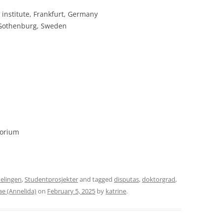
 institute, Frankfurt, Germany
f Gothenburg, Sweden
torium
elingen
,
Studentprosjekter
and tagged
disputas
,
doktorgrad
,
ae (Annelida)
on
February 5, 2025
by
katrine
.