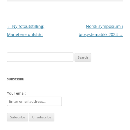
Post
←
Ny fotoutstilling:
Norsk symposium i
navigation
Manetene utilslørt
biosystematikk 2024
→
Search
for:
SUBSCRIBE
Your email: