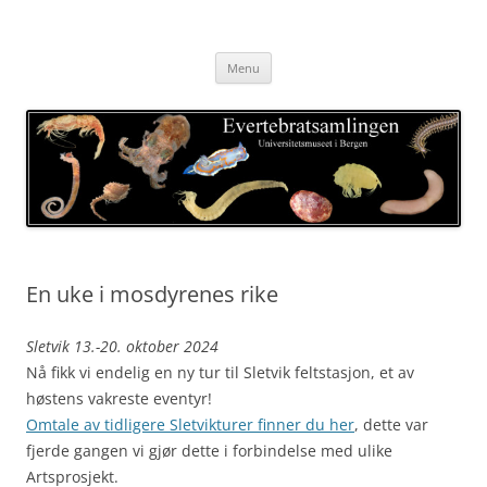
Skip
to
Evertebratsamlingen
content
Universitetsmuseet i Bergen
Menu
En uke i mosdyrenes rike
Sletvik 13.-20. oktober 2024
Nå fikk vi endelig en ny tur til Sletvik feltstasjon, et av
høstens vakreste eventyr!
Omtale av tidligere Sletvikturer finner du her
, dette var
fjerde gangen vi gjør dette i forbindelse med ulike
Artsprosjekt.