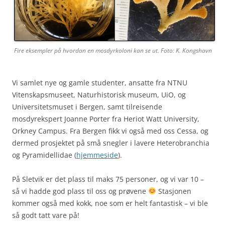
Fire eksempler på hvordan en mosdyrkoloni kan se ut. Foto: K. Kongshavn
Vi samlet nye og gamle studenter, ansatte fra NTNU
Vitenskapsmuseet, Naturhistorisk museum, UiO, og
Universitetsmuset i Bergen, samt tilreisende
mosdyrekspert Joanne Porter fra Heriot Watt University,
Orkney Campus. Fra Bergen fikk vi også med oss Cessa, og
dermed prosjektet på små snegler i lavere Heterobranchia
og Pyramidellidae (
hjemmeside
).
På Sletvik er det plass til maks 75 personer, og vi var 10 –
så vi hadde god plass til oss og prøvene
Stasjonen
kommer også med kokk, noe som er helt fantastisk – vi ble
så godt tatt vare på!