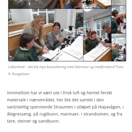
Labarbeid – det ble mye konsultering med litteratur og medforskere! Foto:
K. Kongshavn
Innimellom har vi vært ute i frisk luft og hentet ferskt
materiale i nærområdet, her ble det samlet i den
van(n)vittig spennende Straumen i utløpet på Hopavågen, i
ålegresseng, på ruglbunn, marinaer, i strandsonen, og fra
tare, steiner og sandbunn.