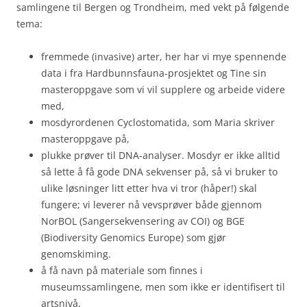
samlingene til Bergen og Trondheim, med vekt på følgende
tema:
fremmede (invasive) arter, her har vi mye spennende
data i fra Hardbunnsfauna-prosjektet og Tine sin
masteroppgave som vi vil supplere og arbeide videre
med,
mosdyrordenen Cyclostomatida, som Maria skriver
masteroppgave på,
plukke prøver til DNA-analyser. Mosdyr er ikke alltid
så lette å få gode DNA sekvenser på, så vi bruker to
ulike løsninger litt etter hva vi tror (håper!) skal
fungere; vi leverer nå vevsprøver både gjennom
NorBOL (Sangersekvensering av COI) og BGE
(Biodiversity Genomics Europe) som gjør
genomskiming.
å få navn på materiale som finnes i
museumssamlingene, men som ikke er identifisert til
artsnivå,