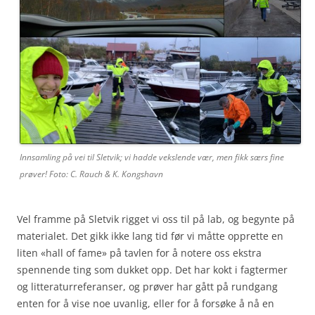
Innsamling på vei til Sletvik; vi hadde vekslende vær, men fikk særs fine
prøver! Foto: C. Rauch & K. Kongshavn
Vel framme på Sletvik rigget vi oss til på lab, og begynte på
materialet. Det gikk ikke lang tid før vi måtte opprette en
liten «hall of fame» på tavlen for å notere oss ekstra
spennende ting som dukket opp. Det har kokt i fagtermer
og litteraturreferanser, og prøver har gått på rundgang
enten for å vise noe uvanlig, eller for å forsøke å nå en