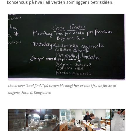
konsensus på hva i all verden som ligger i petriskålen.
Listen over “cool finds” på tavlen ble lang! Her er noe i fra de første to
dagene. Foto: K. Kongshavn