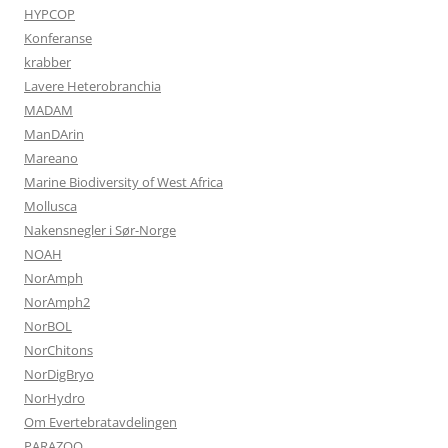
HYPCOP
Konferanse
krabber
Lavere Heterobranchia
MADAM
ManDArin
Mareano
Marine Biodiversity of West Africa
Mollusca
Nakensnegler i Sør-Norge
NOAH
NorAmph
NorAmph2
NorBOL
NorChitons
NorDigBryo
NorHydro
Om Evertebratavdelingen
PARAZOO