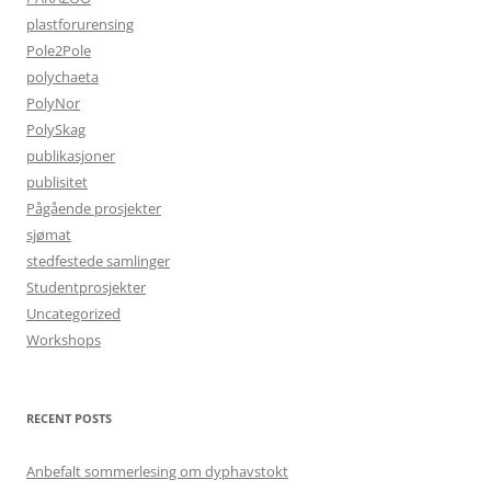
plastforurensing
Pole2Pole
polychaeta
PolyNor
PolySkag
publikasjoner
publisitet
Pågående prosjekter
sjømat
stedfestede samlinger
Studentprosjekter
Uncategorized
Workshops
RECENT POSTS
Anbefalt sommerlesing om dyphavstokt