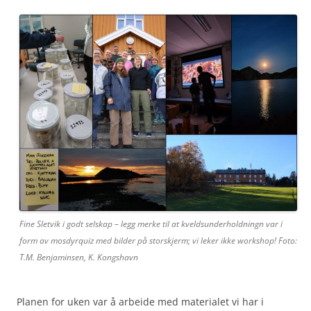
Fine Sletvik i godt selskap – legg merke til at kveldsunderholdningn var i
form av mosdyrquiz med bilder på storskjerm; vi leker ikke workshop! Foto:
T.M. Benjaminsen, K. Kongshavn
Planen for uken var å arbeide med materialet vi har i