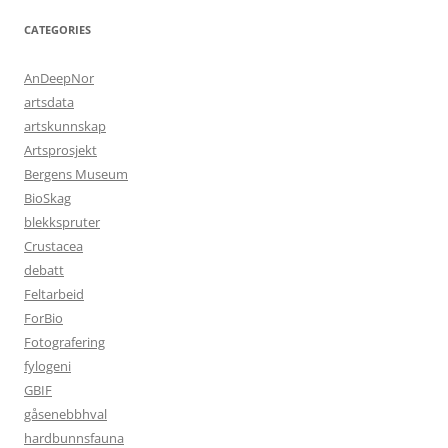
CATEGORIES
AnDeepNor
artsdata
artskunnskap
Artsprosjekt
Bergens Museum
BioSkag
blekkspruter
Crustacea
debatt
Feltarbeid
ForBio
Fotografering
fylogeni
GBIF
gåsenebbhval
hardbunnsfauna