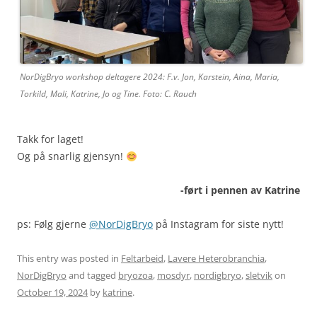
NorDigBryo workshop deltagere 2024: F.v. Jon, Karstein, Aina, Maria,
Torkild, Mali, Katrine, Jo og Tine. Foto: C. Rauch
Takk for laget!
Og på snarlig gjensyn!
-ført i pennen av Katrine
ps: Følg gjerne
@NorDigBryo
på Instagram for siste nytt!
This entry was posted in
Feltarbeid
,
Lavere Heterobranchia
,
NorDigBryo
and tagged
bryozoa
,
mosdyr
,
nordigbryo
,
sletvik
on
October 19, 2024
by
katrine
.