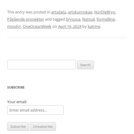
This entry was posted in
artsdata
,
artskunnskap
,
NorDigBryo
,
Pågående prosjekter
and tagged
bryozoa
,
festival
,
formidling
,
mosdyr
,
OneOceanWeek
on
April 16, 2024
by
katrine
.
Search
for:
SUBSCRIBE
Your email: