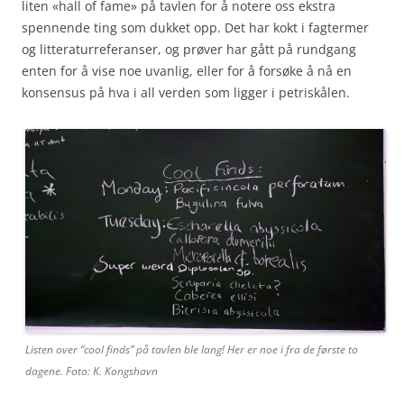
liten «hall of fame» på tavlen for å notere oss ekstra
spennende ting som dukket opp. Det har kokt i fagtermer
og litteraturreferanser, og prøver har gått på rundgang
enten for å vise noe uvanlig, eller for å forsøke å nå en
konsensus på hva i all verden som ligger i petriskålen.
Listen over “cool finds” på tavlen ble lang! Her er noe i fra de første to
dagene. Foto: K. Kongshavn