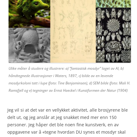
Ulike måter å studere og illustrere: a) “fantastisk mosdyr” laget av AI, b)
håndtegnede illustrasjoner i Waters, 1897, c) bilde av en levende
mosdyrkoloni tatt i lupe (foto: Tine Benjaminsen), d) SEM bilde (foto: Mali H.
Ramsfjell og e) tegninger av Ernst Haeckel i Kunstformen der Natur (1904)
Jeg vil si at det var en vellykket aktivitet, alle brosjyrene ble
delt ut, og jeg anslår at jeg snakket med mer enn 150
personer. Jeg håper det ble noen fine kunstverk, en av
oppgavene var å «tegne hvordan DU synes et mosdyr skal