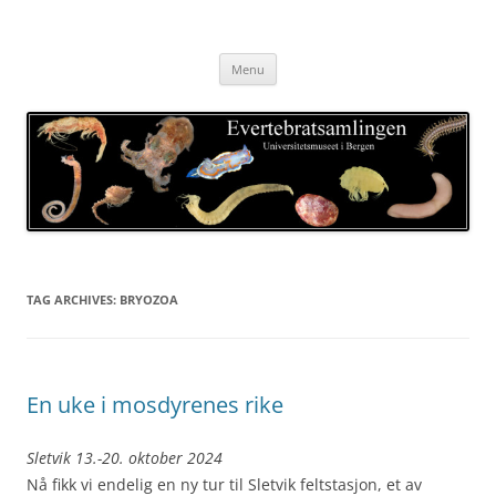
Skip
to
Evertebratsamlingen
content
Universitetsmuseet i Bergen
Menu
TAG ARCHIVES:
BRYOZOA
En uke i mosdyrenes rike
Sletvik 13.-20. oktober 2024
Nå fikk vi endelig en ny tur til Sletvik feltstasjon, et av