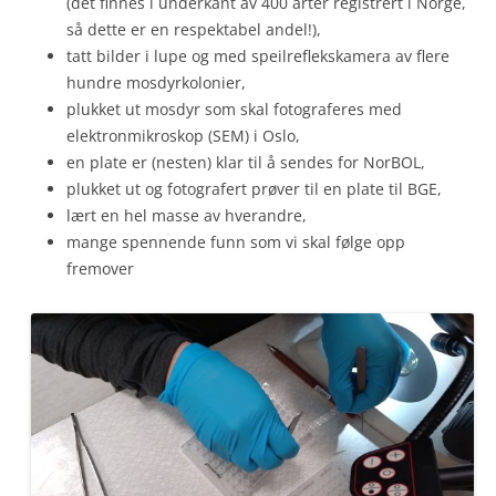
(det finnes i underkant av 400 arter registrert i Norge,
så dette er en respektabel andel!),
tatt bilder i lupe og med speilreflekskamera av flere
hundre mosdyrkolonier,
plukket ut mosdyr som skal fotograferes med
elektronmikroskop (SEM) i Oslo,
en plate er (nesten) klar til å sendes for NorBOL,
plukket ut og fotografert prøver til en plate til BGE,
lært en hel masse av hverandre,
mange spennende funn som vi skal følge opp
fremover