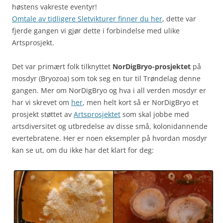
høstens vakreste eventyr!
Omtale av tidligere Sletvikturer finner du her
, dette var
fjerde gangen vi gjør dette i forbindelse med ulike
Artsprosjekt.
Det var primært folk tilknyttet
NorDigBryo-prosjektet
på
mosdyr (Bryozoa) som tok seg en tur til Trøndelag denne
gangen. Mer om NorDigBryo og hva i all verden mosdyr er
har vi skrevet om
her
, men helt kort så er NorDigBryo et
prosjekt støttet av
Artsprosjektet
som skal jobbe med
artsdiversitet og utbredelse av disse små, kolonidannende
evertebratene. Her er noen eksempler på hvordan mosdyr
kan se ut, om du ikke har det klart for deg: