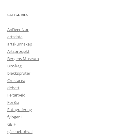
CATEGORIES
AnDeepNor
artsdata
artskunnskap
Artsprosjekt
Bergens Museum
BioSkag
blekkspruter
Crustacea
debatt
Feltarbeid
ForBio
Fotografering
fylogeni
GBIF
gåsenebbhval