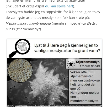
Jeg laget en liten brosjyre med fakta og aktiviteter
(inkludert et ordjaktspill
du kan spille her!
).
I brosjyren hadde jeg en “oppskrift” for å kjenne igjen to av
de vanligste artene av mosdyr som folk kan støte på;
Membranipora membranacea
(membranmosdyr) og
Electra
pilosa
(stjernemosdyr).