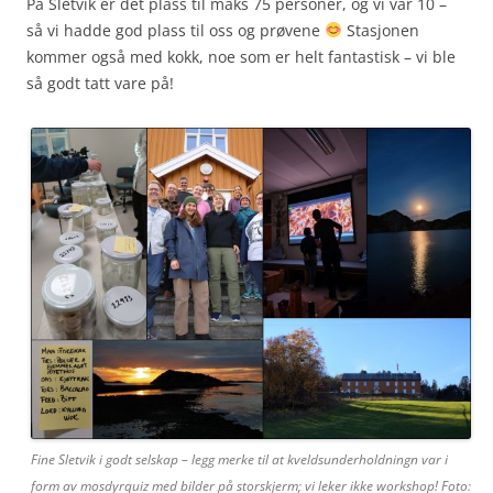
På Sletvik er det plass til maks 75 personer, og vi var 10 –
så vi hadde god plass til oss og prøvene
Stasjonen
kommer også med kokk, noe som er helt fantastisk – vi ble
så godt tatt vare på!
Fine Sletvik i godt selskap – legg merke til at kveldsunderholdningn var i
form av mosdyrquiz med bilder på storskjerm; vi leker ikke workshop! Foto: