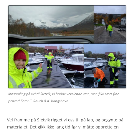
Innsamling på vei til Sletvik; vi hadde vekslende vær, men fikk særs fine
prøver! Foto: C. Rauch & K. Kongshavn
Vel framme på Sletvik rigget vi oss til på lab, og begynte på
materialet. Det gikk ikke lang tid før vi måtte opprette en