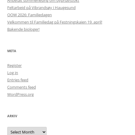
Anbefalt sommerlesing om dyphavstokt
Feltarbeid på Vibrandsøy i Haugesund
OOW 2026: Familiedagen
Velkommen til Familiedag på Festningskaien 19. april!
Bakende biologer!
META
Register
Log in
Entries feed
Comments feed
WordPress.org
ARKIV
Arkiv