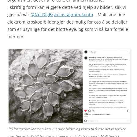
I skriftlig form kan vi gjøre dette ved hjelp av bilder, slik vi
gjør på vår
@NorDigBryo Instagram-konto
– Mali sine fine
elektromikroskopibilder gjør det mulig for oss å se detaljer
som er usynlige for det blotte øye, og som vi så kan fortelle
mer om.
På Instagramkontoen kan vi bruke bilder og video til å vise det vi skriver
om. Her er SEM-bilde av en mosdyrkoloni. Bilde og tekst: Mali Hamre