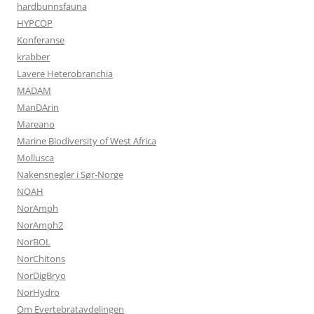
hardbunnsfauna
HYPCOP
Konferanse
krabber
Lavere Heterobranchia
MADAM
ManDArin
Mareano
Marine Biodiversity of West Africa
Mollusca
Nakensnegler i Sør-Norge
NOAH
NorAmph
NorAmph2
NorBOL
NorChitons
NorDigBryo
NorHydro
Om Evertebratavdelingen