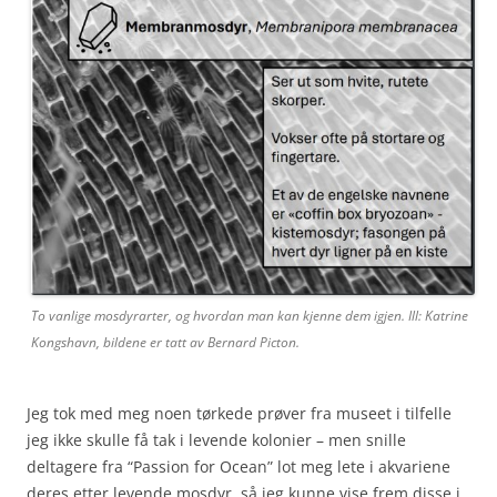
To vanlige mosdyrarter, og hvordan man kan kjenne dem igjen. Ill: Katrine
Kongshavn, bildene er tatt av Bernard Picton.
Jeg tok med meg noen tørkede prøver fra museet i tilfelle
jeg ikke skulle få tak i levende kolonier – men snille
deltagere fra “Passion for Ocean” lot meg lete i akvariene
deres etter levende mosdyr, så jeg kunne vise frem disse i