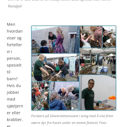
Ramsfjell
Men
hvordan
viser og
forteller
vi i
person,
spesielt
til
barn?
Hvis du
jobber
med
sjøstjern
er eller
Forskere på Universitetsmuseet i sving med å vise frem
krabber,
større dyr fra havet under en annen festival. Foto:
er