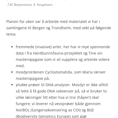
T.M. Benjaminsen, K. Kongshavn
Planen for uken var å arbeide med materialet vi har i
samlingene til Bergen og Trondheim, med vekt på følgende
tema:
fremmede (invasive) arter, her har vi mye spennende
data i fra Hardbunnsfauna-prosjektet og Tine sin
masteroppgave som vi vil supplere og arbeide videre
med,
mosdyrordenen Cyclostomatida, som Maria skriver
masteroppgave på,
plukke prøver til DNA-analyser. Mosdyr er ikke alltid
så lette å få gode DNA sekvenser på, så vi bruker to
ulike løsninger litt etter hva vi tror (håper!) skal
fungere; vi leverer nå vevsprøver både gjennom
NorBOL (Sangersekvensering av COI) og BGE
(Biodiversity Genomics Europe) som gjør