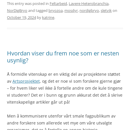
This entry was posted in
Feltarbeid
,
Lavere Heterobranchia
,
NorDigBryo
and tagged
bryozoa
,
mosdyr
,
nordigbryo
,
sletvik
on
October 19, 2024
by
katrine
.
Hvordan viser du frem noe som er nesten
usynlig?
Å formidle vitenskap er en viktig del av prosjektene støttet
av
Artsprosjektet
, og det er noe vi som forskere gjerne gjør
– for hvem liker vel ikke å fortelle andre om de kule tingene
vi studerer? Det er i bunn og grunn akkurat det det å skrive
vitenskapelige artikler går ut på!
Men å kommunisere utenfor vårt smale fagpublikum av
andre forskere som allerede vet mye om våre utvalgte
organismer, det er å fortelle en annen historie.