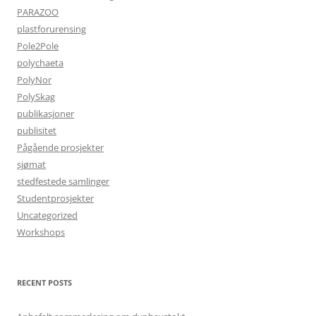
PARAZOO
plastforurensing
Pole2Pole
polychaeta
PolyNor
PolySkag
publikasjoner
publisitet
Pågående prosjekter
sjømat
stedfestede samlinger
Studentprosjekter
Uncategorized
Workshops
RECENT POSTS