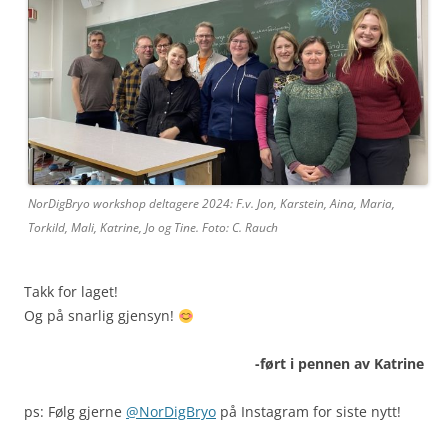
NorDigBryo workshop deltagere 2024: F.v. Jon, Karstein, Aina, Maria,
Torkild, Mali, Katrine, Jo og Tine. Foto: C. Rauch
Takk for laget!
Og på snarlig gjensyn!
-ført i pennen av Katrine
ps: Følg gjerne
@NorDigBryo
på Instagram for siste nytt!