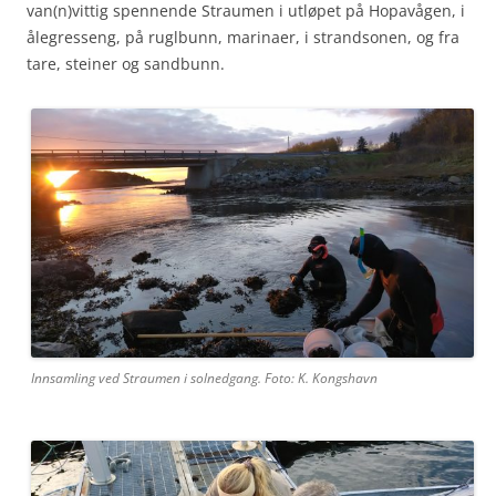
van(n)vittig spennende Straumen i utløpet på Hopavågen, i
ålegresseng, på ruglbunn, marinaer, i strandsonen, og fra
tare, steiner og sandbunn.
Innsamling ved Straumen i solnedgang. Foto: K. Kongshavn