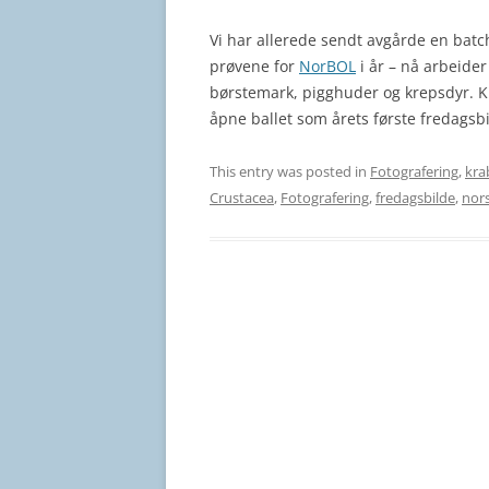
Vi har allerede sendt avgårde en batc
prøvene for
NorBOL
i år – nå arbeider
børstemark, pigghuder og krepsdyr. Kr
åpne ballet som årets første fredagsbi
This entry was posted in
Fotografering
,
kra
Crustacea
,
Fotografering
,
fredagsbilde
,
nor