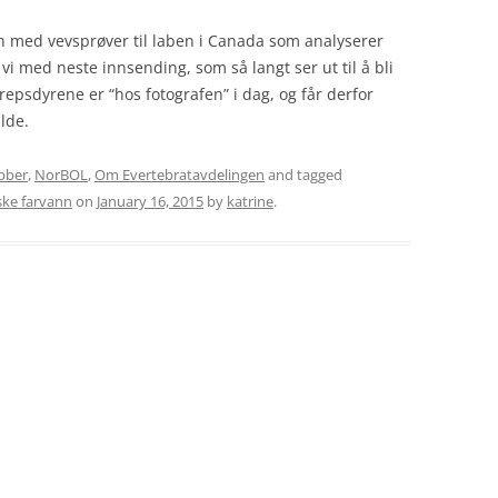
h med vevsprøver til laben i Canada som analyserer
 vi med neste innsending, som så langt ser ut til å bli
epsdyrene er “hos fotografen” i dag, og får derfor
lde.
bber
,
NorBOL
,
Om Evertebratavdelingen
and tagged
ske farvann
on
January 16, 2015
by
katrine
.