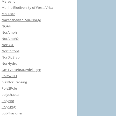
Mareano
Marine Biodiversity of West Africa
Mollusca
Nakensnegler i Sør-Norge
NOAH
NorAmph
NorAmph2
NorBOL
NorChitons
NorDigBryo
NorHydro
Om Evertebratavdelingen
PARAZOO
plastforurensing
Pole2Pole
polychaeta
PolyNor
PolySkag
publikasjoner