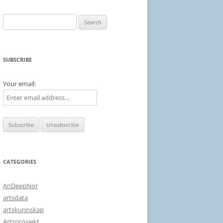
Search
for:
SUBSCRIBE
Your email:
CATEGORIES
AnDeepNor
artsdata
artskunnskap
Artsprosjekt