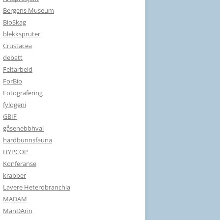
Bergens Museum
BioSkag
blekkspruter
Crustacea
debatt
Feltarbeid
ForBio
Fotografering
fylogeni
GBIF
gåsenebbhval
hardbunnsfauna
HYPCOP
Konferanse
krabber
Lavere Heterobranchia
MADAM
ManDArin