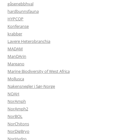
gåsenebbhval
hardbunnsfauna
HYPCOP
Konferanse
krabber
Lavere Heterobranchia
MADAM
ManDArin
Mareano
Marine Biodiversity of West Africa
Mollusca
Nakensnegler i Sør-Norge
NOAH
NorAmph
NorAmph2
NorBOL
NorChitons
NorDigBryo
NorHydro