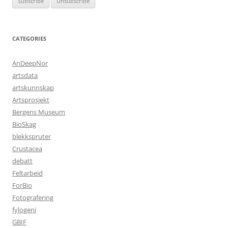
CATEGORIES
AnDeepNor
artsdata
artskunnskap
Artsprosjekt
Bergens Museum
BioSkag
blekkspruter
Crustacea
debatt
Feltarbeid
ForBio
Fotografering
fylogeni
GBIF