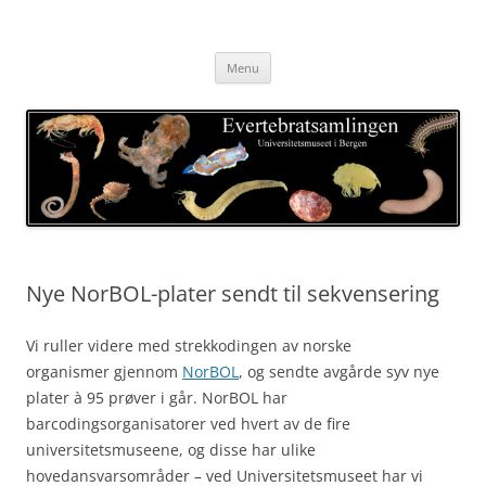
Skip
to
Evertebratsamlingen
content
Universitetsmuseet i Bergen
Menu
Nye NorBOL-plater sendt til sekvensering
Vi ruller videre med strekkodingen av norske
organismer gjennom
NorBOL
, og sendte avgårde syv nye
plater à 95 prøver i går. NorBOL har
barcodingsorganisatorer ved hvert av de fire
universitetsmuseene, og disse har ulike
hovedansvarsområder – ved Universitetsmuseet har vi