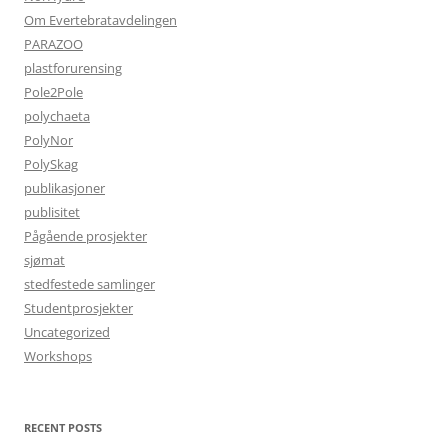
Om Evertebratavdelingen
PARAZOO
plastforurensing
Pole2Pole
polychaeta
PolyNor
PolySkag
publikasjoner
publisitet
Pågående prosjekter
sjømat
stedfestede samlinger
Studentprosjekter
Uncategorized
Workshops
RECENT POSTS