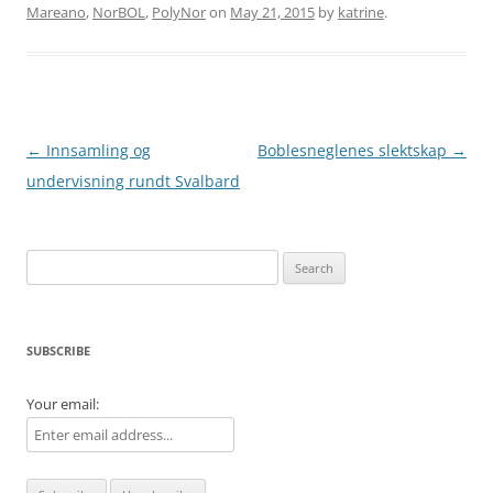
Mareano
,
NorBOL
,
PolyNor
on
May 21, 2015
by
katrine
.
Post
←
Innsamling og
Boblesneglenes slektskap
→
navigation
undervisning rundt Svalbard
Search
for:
SUBSCRIBE
Your email: