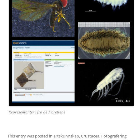
Representanter i fra de 7 brettene
This entry was posted in
artskunnskap
,
Crustacea
,
Fotografering
,