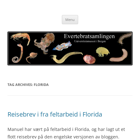
Skip
to
Evertebratsamlingen
content
Universitetsmuseet i Bergen
Menu
TAG ARCHIVES:
FLORIDA
Reisebrev i fra feltarbeid i Florida
Manuel har vært på feltarbeid i Florida, og har lagt ut et
flott reisebrev på den engelske versjonen av bloggen.