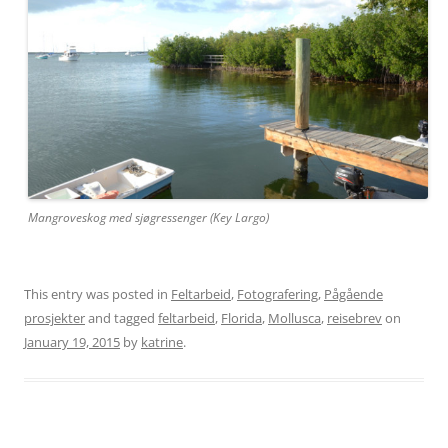
Mangroveskog med sjøgressenger (Key Largo)
This entry was posted in
Feltarbeid
,
Fotografering
,
Pågående
prosjekter
and tagged
feltarbeid
,
Florida
,
Mollusca
,
reisebrev
on
January 19, 2015
by
katrine
.