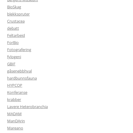
BioSkag
blekkspruter
Crustacea
debatt
Feltarbeid
ForBio
Fotografering
fylogeni
GBIF
gåsenebbhval
hardbunnsfauna
HYPCOP
Konferanse
krabber
Lavere Heterobranchia
MADAM
ManDArin
Mareano