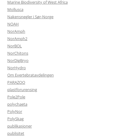
Marine Biodiversity of West Africa
Mollusca
Nakensnegler i Sør-Norge
NOAH
NorAmph
NorAmph2
NorBOL
NorChitons
NorDigBryo
NorHydro
Om Evertebratavdelingen
PARAZOO
plastforurensing
Pole2Pole
polychaeta
PolyNor
PolySkag
publikasjoner
publisitet