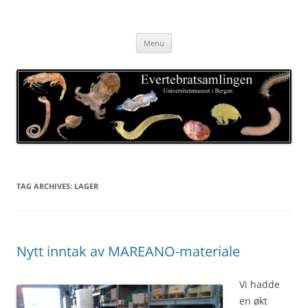
Skip
to
Evertebratsamlingen
content
Universitetsmuseet i Bergen
Menu
TAG ARCHIVES:
LAGER
Nytt inntak av MAREANO-materiale
Vi hadde
en økt