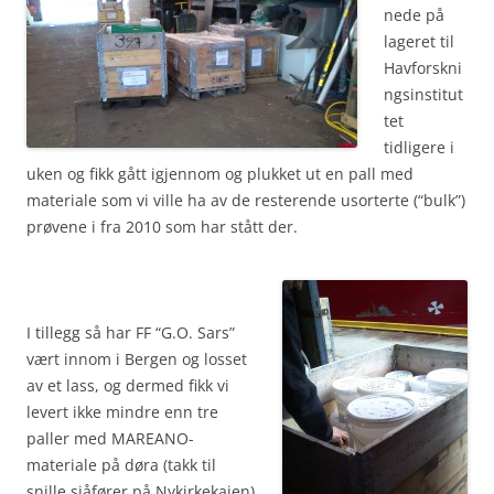
nede på
lageret til
Havforskni
ngsinstitut
tet
tidligere i
uken og fikk gått igjennom og plukket ut en pall med
materiale som vi ville ha av de resterende usorterte (“bulk”)
prøvene i fra 2010 som har stått der.
I tillegg så har FF “G.O. Sars”
vært innom i Bergen og losset
av et lass, og dermed fikk vi
levert ikke mindre enn tre
paller med MAREANO-
materiale på døra (takk til
snille sjåfører på Nykirkekaien)