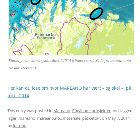
Planlagte innsamlingsområder i 2014 (sirklet i sort). Bilde fra mareano.no
(se link i teksten)
Her kan du lese om hvor MAREANO har vært – og skal – på
tokt i 2014
This entry was posted in
Mareano
,
Pågående prosjekter
and tagged
lager
,
mareano
,
mareano.no.
,
materiale
,
påsketokt
on
May 7, 2014
by
katrine
.