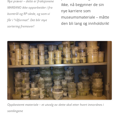
Nye prøver – dette er fraksjonene
ikke, nå begynner de sin
MAREANO ikke opparbeider i fra
nye karriere som
bomtrål og RP-slede, og som vi
museumsmateriale – måtte
får i “råformat”. Det blir mye
den bli lang og innholdsrik!
sortering fremover!
Oppbestemt materiale – et utvalg av dette skal etter hvert innordnes i
samlingene