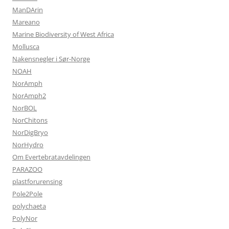
ManDArin
Mareano
Marine Biodiversity of West Africa
Mollusca
Nakensnegler i Sør-Norge
NOAH
NorAmph
NorAmph2
NorBOL
NorChitons
NorDigBryo
NorHydro
Om Evertebratavdelingen
PARAZOO
plastforurensing
Pole2Pole
polychaeta
PolyNor