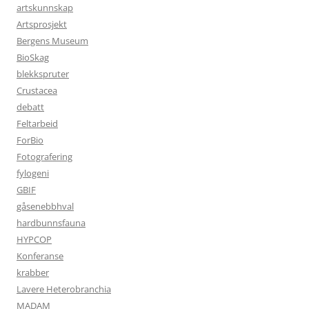
artskunnskap
Artsprosjekt
Bergens Museum
BioSkag
blekkspruter
Crustacea
debatt
Feltarbeid
ForBio
Fotografering
fylogeni
GBIF
gåsenebbhval
hardbunnsfauna
HYPCOP
Konferanse
krabber
Lavere Heterobranchia
MADAM