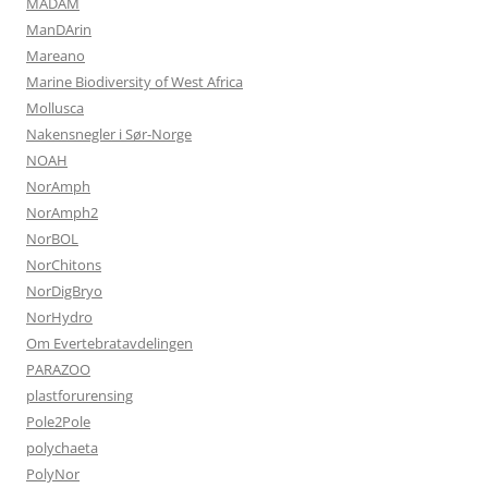
MADAM
ManDArin
Mareano
Marine Biodiversity of West Africa
Mollusca
Nakensnegler i Sør-Norge
NOAH
NorAmph
NorAmph2
NorBOL
NorChitons
NorDigBryo
NorHydro
Om Evertebratavdelingen
PARAZOO
plastforurensing
Pole2Pole
polychaeta
PolyNor