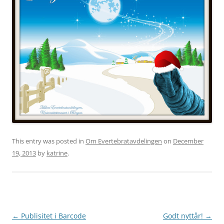
This entry was posted in
Om Evertebratavdelingen
on
December
19, 2013
by
katrine
.
Post
←
Publisitet i Barcode
Godt nyttår!
→