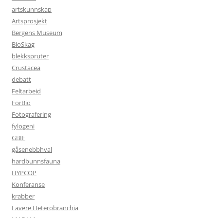
artskunnskap
Artsprosjekt
Bergens Museum
BioSkag
blekkspruter
Crustacea
debatt
Feltarbeid
ForBio
Fotografering
fylogeni
GBIF
gåsenebbhval
hardbunnsfauna
HYPCOP
Konferanse
krabber
Lavere Heterobranchia