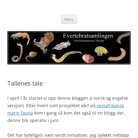
Skip
to
Evertebratsamlingen
content
Universitetsmuseet i Bergen
Menu
Tallenes tale
I april i år startet vi opp denne bloggen (i norsk og engelsk
versjon). Etter hvert som prosjektet vårt på
vestafrikansk
marin fauna
kom i gang så kom det også til en blogg der,
denne ble operativ i juni.
Det har tydeligvis vært verdt innsatsen, jeg sjekket nettopp