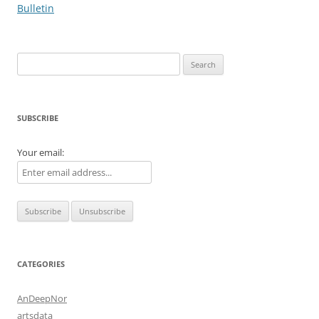
navigation
Bulletin
Search
for:
SUBSCRIBE
Your email:
CATEGORIES
AnDeepNor
artsdata