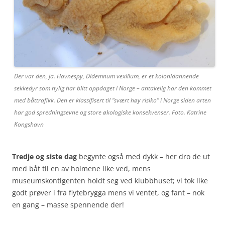
Der var den, ja. Havnespy, Didemnum vexillum, er et kolonidannende
sekkedyr som nylig har blitt oppdaget i Norge – antakelig har den kommet
med båttrafikk. Den er klassifisert til “svært høy risiko” i Norge siden arten
har god spredningsevne og store økologiske konsekvenser. Foto. Katrine
Kongshavn
Tredje og siste dag
begynte også med dykk – her dro de ut
med båt til en av holmene like ved, mens
museumskontigenten holdt seg ved klubbhuset; vi tok like
godt prøver i fra flytebrygga mens vi ventet, og fant – nok
en gang – masse spennende der!