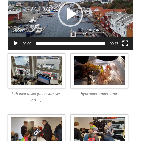
00:00
00:17
Lab med utsikt (noen som ser
Hydroider under lupa
Jon…?)