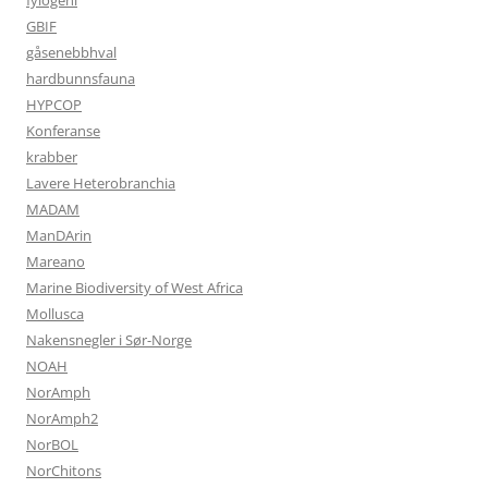
fylogeni
GBIF
gåsenebbhval
hardbunnsfauna
HYPCOP
Konferanse
krabber
Lavere Heterobranchia
MADAM
ManDArin
Mareano
Marine Biodiversity of West Africa
Mollusca
Nakensnegler i Sør-Norge
NOAH
NorAmph
NorAmph2
NorBOL
NorChitons