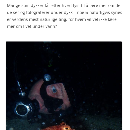
Mange som dykker får etter hvert lyst til å lære mer om det
de ser og fotograferer under dykk – noe
vi
naturligvis synes
er verdens mest naturlige ting, for hvem vil vel ikke lære
mer om livet under vann?