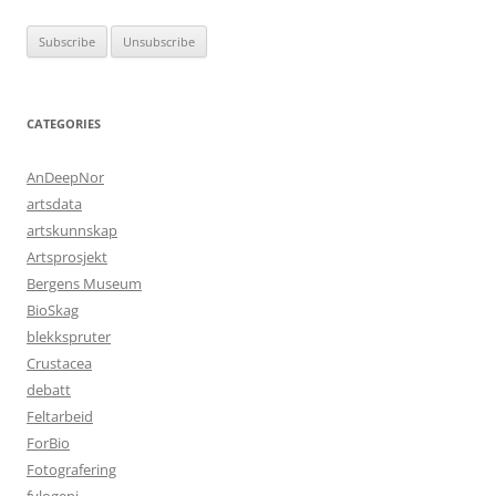
CATEGORIES
AnDeepNor
artsdata
artskunnskap
Artsprosjekt
Bergens Museum
BioSkag
blekkspruter
Crustacea
debatt
Feltarbeid
ForBio
Fotografering