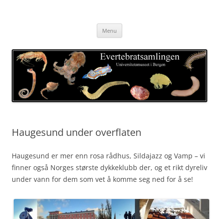
Skip
to
Evertebratsamlingen
content
Universitetsmuseet i Bergen
Menu
Haugesund under overflaten
Haugesund er mer enn rosa rådhus, Sildajazz og Vamp – vi
finner også Norges største dykkeklubb der, og et rikt dyreliv
under vann for dem som vet å komme seg ned for å se!