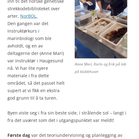
inn til det norske genetiske
strekkodebiblioteket over
arter,
NorBOL.
Den gangen var det
instruktørkurs i
marinbiologi som ble
avholdt,
og e
n av
deltagerne der (Anne Mari)
var instruktør i Haugesund
Anne Mari, Karlo og Erik på lab
nå. Vi har lite nyere
på klubbhuset
materiale i fra dette
området, så det passet helt
supert at vi fikk en ekstra
god grunn til å ta turen.
Byen viste seg i fra sin beste side, i strålende sol – langt i
fra det uværet som det i utgangspunktet var meldt!
Første dag
var det teoriundervisning og planlegging av