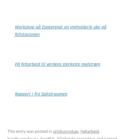
Workshop på Espegrend: en innholdsrik uke på
feltstasjonen
På feltarbeid til verdens sterkeste malstrøm
Rapport i fra Saltstraumen
This entry was posted in
artskunnskap
,
Feltarbeid
,
hardbunnsfauna
,
NorBOL
,
Pågående prosjekter
and tagged