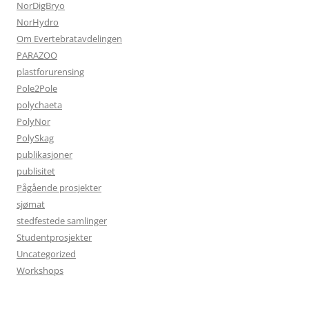
NorDigBryo
NorHydro
Om Evertebratavdelingen
PARAZOO
plastforurensing
Pole2Pole
polychaeta
PolyNor
PolySkag
publikasjoner
publisitet
Pågående prosjekter
sjømat
stedfestede samlinger
Studentprosjekter
Uncategorized
Workshops