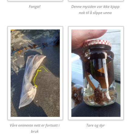
Fangst!
Denne mysiden var ikke kjapp
nok til å slippe unna
Våre eminente nett er fortsatt i
Tare og dyr
bruk