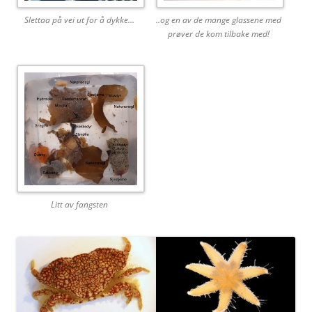
Slettaa på vei ut for å dykke…
..og en av de mange glassene med
prøver de kom tilbake med!
Litt av fangsten