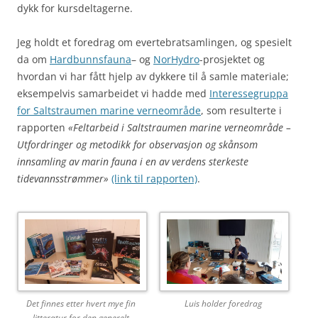
dykk for kursdeltagerne.
Jeg holdt et foredrag om evertebratsamlingen, og spesielt
da om
Hardbunnsfauna
– og
NorHydro
-prosjektet og
hvordan vi har fått hjelp av dykkere til å samle materiale;
eksempelvis samarbeidet vi hadde med
Interessegruppa
for Saltstraumen marine verneområde
, som resulterte i
rapporten
«Feltarbeid i Saltstraumen marine verneområde –
Utfordringer og metodikk for observasjon og skånsom
innsamling av marin fauna i en av verdens sterkeste
tidevannsstrømmer»
(link til rapporten)
.
Det finnes etter hvert mye fin
Luis holder foredrag
litteratur for den generelt