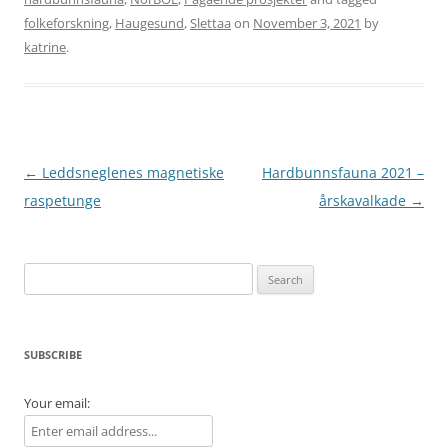
folkeforskning
,
Haugesund
,
Slettaa
on
November 3, 2021
by
katrine
.
Post
←
Leddsneglenes magnetiske
Hardbunnsfauna 2021 –
navigation
raspetunge
årskavalkade
→
Search
for:
SUBSCRIBE
Your email: