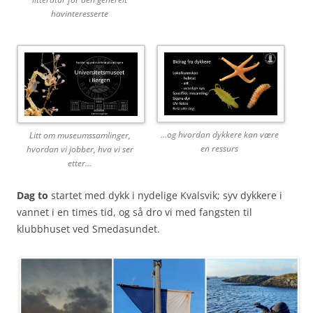
havinteresserte
…og hvordan dykkere kan være
Litt om museumssamlinger,
en ressurs
hvordan vi jobber, hva vi ser
etter…
Dag to
startet med dykk i nydelige Kvalsvik; syv dykkere i
vannet i en times tid, og så dro vi med fangsten til
klubbhuset ved Smedasundet.