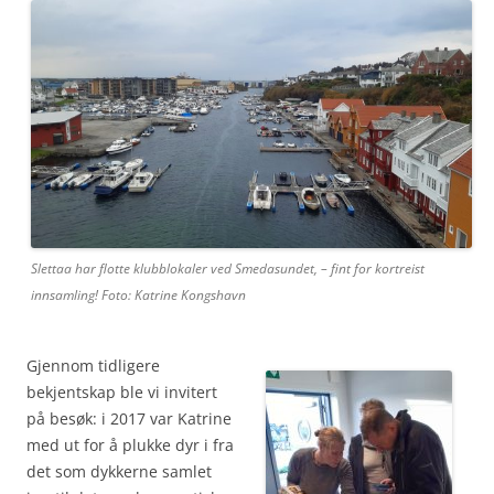
Slettaa har flotte klubblokaler ved Smedasundet, – fint for kortreist
innsamling! Foto: Katrine Kongshavn
Gjennom tidligere
bekjentskap ble vi invitert
på besøk
: i 2017 var Katrine
med ut for å plukke dyr i fra
det som dykkerne samlet