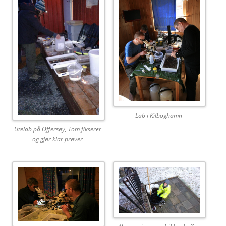
Lab i Kilboghamn
Utelab på Offersøy, Tom fikserer
og gjør klar prøver