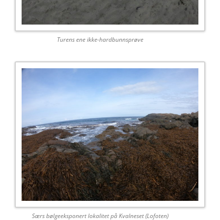
Turens ene ikke-hardbunnsprøve
Særs bølgeeksponert lokalitet på Kvalneset (Lofoten)