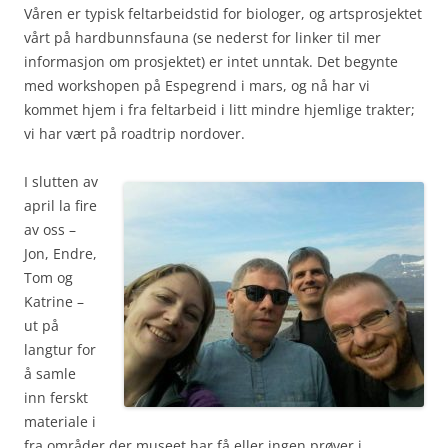
Våren er typisk feltarbeidstid for biologer, og artsprosjektet
vårt på hardbunnsfauna (se nederst for linker til mer
informasjon om prosjektet) er intet unntak. Det begynte
med workshopen på Espegrend i mars, og nå har vi
kommet hjem i fra feltarbeid i litt mindre hjemlige trakter;
vi har vært på roadtrip nordover.
I slutten av
april la fire
av oss –
Jon, Endre,
Tom og
Katrine –
ut på
langtur for
å samle
inn ferskt
materiale i
fra områder der museet har få eller ingen prøver i