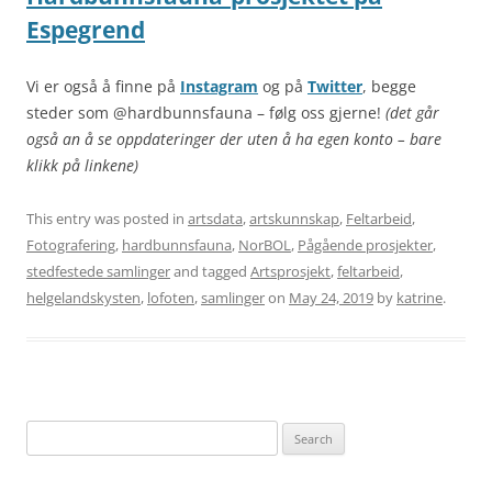
Espegrend
Vi er også å finne på
Instagram
og på
Twitter
, begge
steder som @hardbunnsfauna – følg oss gjerne!
(det går
også an å se oppdateringer der uten å ha egen konto – bare
klikk på linkene)
This entry was posted in
artsdata
,
artskunnskap
,
Feltarbeid
,
Fotografering
,
hardbunnsfauna
,
NorBOL
,
Pågående prosjekter
,
stedfestede samlinger
and tagged
Artsprosjekt
,
feltarbeid
,
helgelandskysten
,
lofoten
,
samlinger
on
May 24, 2019
by
katrine
.
Search
for: