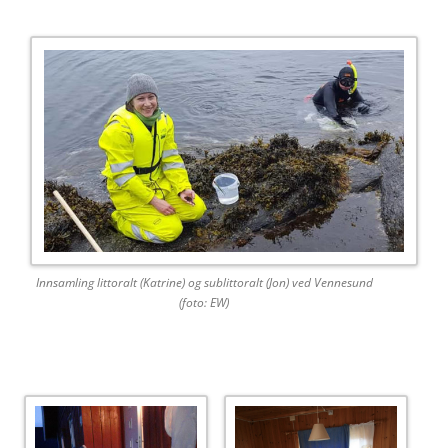
Innsamling littoralt (Katrine) og sublittoralt (Jon) ved Vennesund
(foto: EW)