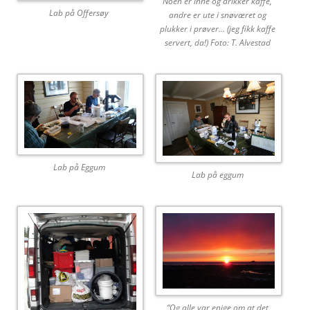
Noen er inne og drikker kaffe,
Lab på Offersøy
andre er ute i snøværet og
plukker i prøver… (jeg fikk kaffe
servert, da!) Foto: T. Alvestad
Lab på Eggum
Lab på eggum
“Og alle var enige om at det