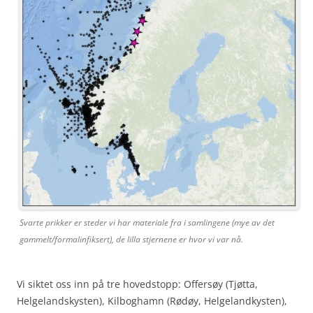
Svarte prikker er steder vi har materiale fra i samlingene (mye av det
gammelt/formalinfiksert), de lilla stjernene er hvor vi var nå.
Vi siktet oss inn på tre hovedstopp: Offersøy (Tjøtta,
Helgelandskysten), Kilboghamn (Rødøy, Helgelandkysten),