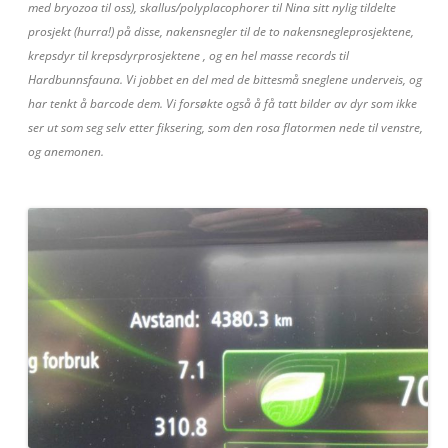
med bryozoa til oss), skallus/polyplacophorer til Nina sitt nylig tildelte
prosjekt (hurra!) på disse, nakensnegler til de to nakensnegleprosjektene,
krepsdyr til krepsdyrprosjektene , og en hel masse records til
Hardbunnsfauna. Vi jobbet en del med de bittesmå sneglene underveis, og
har tenkt å barcode dem. Vi forsøkte også å få tatt bilder av dyr som ikke
ser ut som seg selv etter fiksering, som den rosa flatormen nede til venstre,
og anemonen.