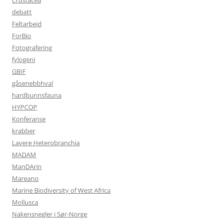
Crustacea
debatt
Feltarbeid
ForBio
Fotografering
fylogeni
GBIF
gåsenebbhval
hardbunnsfauna
HYPCOP
Konferanse
krabber
Lavere Heterobranchia
MADAM
ManDArin
Mareano
Marine Biodiversity of West Africa
Mollusca
Nakensnegler i Sør-Norge