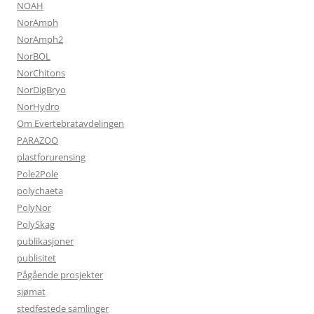
NOAH
NorAmph
NorAmph2
NorBOL
NorChitons
NorDigBryo
NorHydro
Om Evertebratavdelingen
PARAZOO
plastforurensing
Pole2Pole
polychaeta
PolyNor
PolySkag
publikasjoner
publisitet
Pågående prosjekter
sjømat
stedfestede samlinger