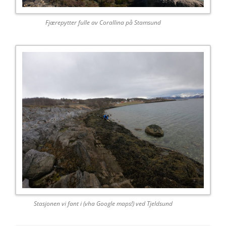
Fjærepytter fulle av Corallina på Stamsund
Stasjonen vi fant i (vha Google maps!) ved Tjeldsund