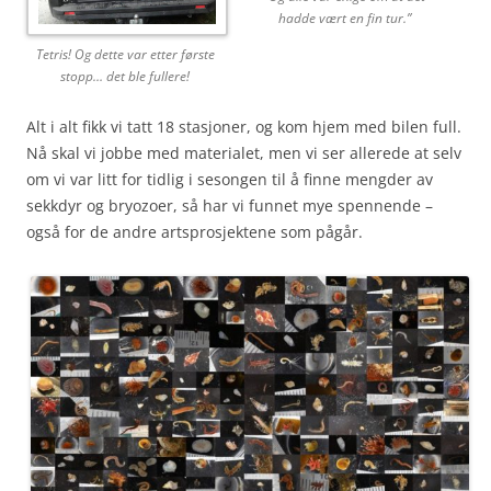
hadde vært en fin tur.”
Tetris! Og dette var etter første
stopp… det ble fullere!
Alt i alt fikk vi tatt 18 stasjoner, og kom hjem med bilen full.
Nå skal vi jobbe med materialet, men vi ser allerede at selv
om vi var litt for tidlig i sesongen til å finne mengder av
sekkdyr og bryozoer, så har vi funnet mye spennende –
også for de andre artsprosjektene som pågår.