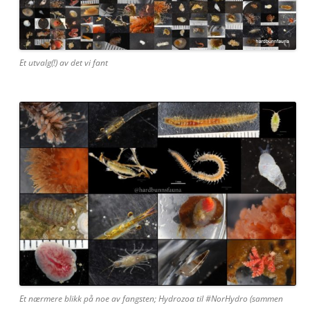
Et utvalg(!) av det vi fant
Et nærmere blikk på noe av fangsten; Hydrozoa til #NorHydro (sammen