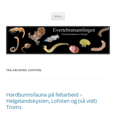
Skip
to
Evertebratsamlingen
content
Universitetsmuseet i Bergen
Menu
TAG ARCHIVES:
LOFOTEN
Hardbunnsfauna på feltarbeid –
Helgelandskysten, Lofoten og (så vidt)
Troms