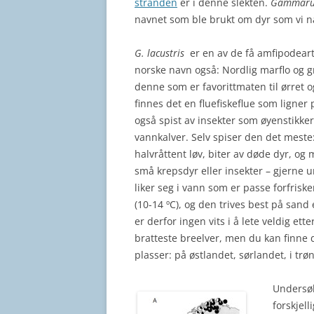
stranden
er i denne slekten.
Gammaru
navnet som ble brukt om dyr som vi nå
G. lacustris
er en av de få amfipodeart
norske navn også: Nordlig marflo og g
denne som er favorittmaten til ørret o
finnes det en fluefiskeflue som ligner 
også spist av insekter som øyenstikker
vannkalver. Selv spiser den det mest
halvråttent løv, biter av døde dyr, og 
små krepsdyr eller insekter – gjerne u
liker seg i vann som er passe forfri
(10-14 ºC), og den trives best på sand 
er derfor ingen vits i å lete veldig ett
bratteste breelver, men du kan finn
plasser: på østlandet, sørlandet, i tr
Undersøk
forskjel