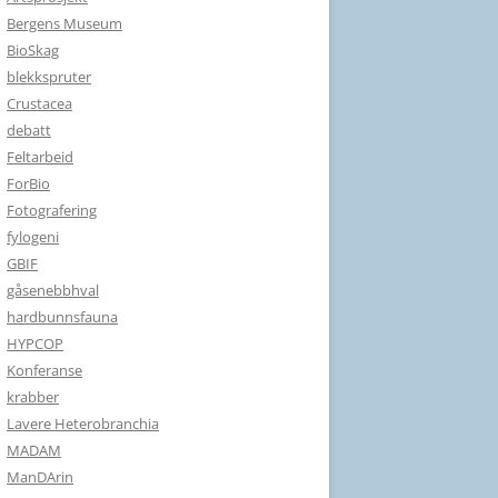
Bergens Museum
BioSkag
blekkspruter
Crustacea
debatt
Feltarbeid
ForBio
Fotografering
fylogeni
GBIF
gåsenebbhval
hardbunnsfauna
HYPCOP
Konferanse
krabber
Lavere Heterobranchia
MADAM
ManDArin