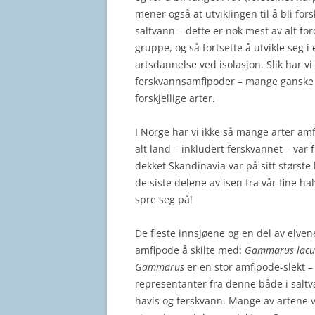
mener også at utviklingen til å bli forsk
saltvann – dette er nok mest av alt ford
gruppe, og så fortsette å utvikle seg i
artsdannelse ved isolasjon. Slik har v
ferskvannsamfipoder – mange ganske li
forskjellige arter.
I Norge har vi ikke så mange arter amf
alt land – inkludert ferskvannet – var 
dekket Skandinavia var på sitt største
de siste delene av isen fra vår fine ha
spre seg på!
De fleste innsjøene og en del av elven
amfipode å skilte med:
Gammarus lacus
Gammarus
er en stor amfipode-slekt – 
representanter fra denne både i salt
havis og ferskvann. Mange av artene v