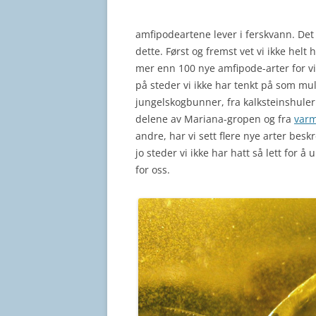
amfipodeartene lever i ferskvann. Det er
dette. Først og fremst vet vi ikke helt
mer enn 100 nye amfipode-arter for v
på steder vi ikke har tenkt på som mu
jungelskogbunner, fra kalksteinshuler 
delene av Mariana-gropen og fra
varm
andre, har vi sett flere nye arter beskr
jo steder vi ikke har hatt så lett for 
for oss.