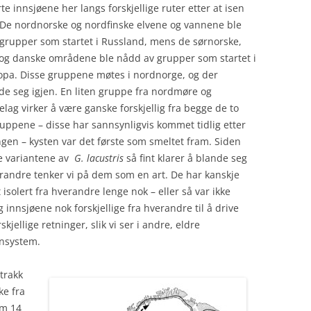
te innsjøene her langs forskjellige ruter etter at isen
 De nordnorske og nordfinske elvene og vannene ble
grupper som startet i Russland, mens de sørnorske,
og danske områdene ble nådd av grupper som startet i
opa. Disse gruppene møtes i nordnorge, og der
de seg igjen. En liten gruppe fra nordmøre og
elag virker å være ganske forskjellig fra begge de to
uppene – disse har sannsynligvis kommet tidlig etter
ngen – kysten var det første som smeltet fram. Siden
se variantene av
G. lacustris
så fint klarer å blande seg
andre tenker vi på dem som en art. De har kanskje
 isolert fra hverandre lenge nok – eller så var ikke
 innsjøene nok forskjellige fra hverandre til å drive
skjellige retninger, slik vi ser i andre, eldre
nsystem.
 trakk
ke fra
om 14