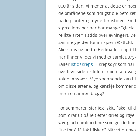
000 år siden, vi mener at dette er noe
de områdene som tidligst ble befolket
både planter og dyr etter istiden. En d
større innsjøer her har mange “glacia
relikte arter” (istids-overlevninger). De
samme gjelder for innsjøer i Østfold,
Akershus og nedre Hedmark – opp til 
Her finner vi det vi med et samleuttry
kaller
istidskreps
– krepsdyr som har
overlevd siden istiden i noen få utvalg
kalde innsjøer. Mye spennende kan bl
om disse artene, og kanskje kommer 
mer i en annen blogg?
For sommeren sier jeg “skitt fiske” til 
som drar ut på leit etter ørret og røye
vær glad i amfipodene som gir de fin
flue for å få tak i fisken? Nå vet du h