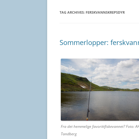
TAG ARCHIVES:
FERSKVANNSKREPSDYR
Sommerlopper: ferskvan
Fra det hemmelige favorittfiskevannet? Foto: A
Tandberg