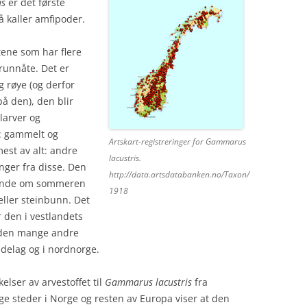
s
er det første
 kaller amfipoder.
ene som har flere
runnåte. Det er
g røye (og derfor
på den), den blir
larver og
e: gammelt og
Artskart-registreringer for Gammarus
mest av alt: andre
lacustris.
nger fra disse. Den
http://data.artsdatabanken.no/Taxon/
skende om sommeren
1918
eller steinbunn. Det
er den i vestlandets
e den mange andre
øndelag og i nordnorge.
elser av arvestoffet til
Gammarus lacustris
fra
lige steder i Norge og resten av Europa viser at den