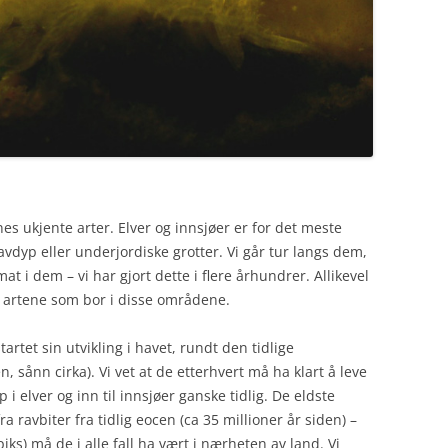
s ukjente arter. Elver og innsjøer er for det meste
vdyp eller underjordiske grotter. Vi går tur langs dem,
at i dem – vi har gjort dette i flere århundrer. Allikevel
må artene som bor i disse områdene.
tet sin utvikling i havet, rundt den tidlige
, sånn cirka). Vi vet at de etterhvert må ha klart å leve
i elver og inn til innsjøer ganske tidlig. De eldste
 ravbiter fra tidlig eocen (ca 35 millioner år siden) –
rpiks) må de i alle fall ha vært i nærheten av land. Vi