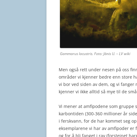
Gammarus lacustris. Foto: Jānis U. – LV wiki
Men også rett under nesen på oss finne
områder vi kjenner bedre enn store ha
vi bor ved siden av dem, og vi fanger m
kjenner vi ikke alltid så mye til de s
Vi mener at amfipodene som gruppe star
karbontiden (300-360 millioner år siden
i ferskvann, for de har kommet seg opp 
eksemplarene vi har av amfipoder er fra
og for å bli fanget i rav (forsteinet ha