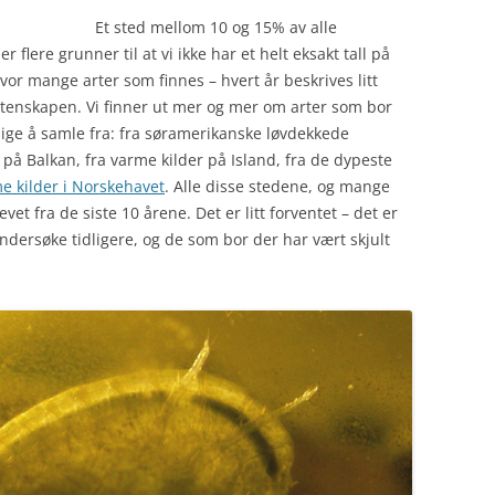
Et sted mellom 10 og 15% av alle
 flere grunner til at vi ikke har et helt eksakt tall på
 hvor mange arter som finnes – hvert år beskrives litt
itenskapen. Vi finner ut mer og mer om arter som bor
lige å samle fra: fra søramerikanske løvdekkede
på Balkan, fra varme kilder på Island, fra de dypeste
e kilder i Norskehavet
. Alle disse stedene, og mange
evet fra de siste 10 årene. Det er litt forventet – det er
å undersøke tidligere, og de som bor der har vært skjult