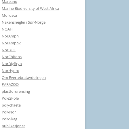
Mareano
Marine Biodiversity of West Africa
Mollusca
Nakensnegler i Sør-Norge
NOAH
NorAmph
NorAmph2
NorBOL
NorChitons
NorDigBryo
NorHydro
Om Evertebratavdelingen
PARAZOO
plastforurensing
Pole2Pole
polychaeta
PolyNor
PolySkag
publikasjoner