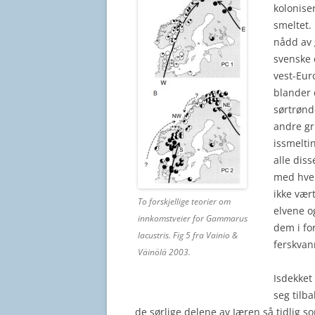
koloniser
smeltet.
nådd av 
svenske 
vest-Eur
blander 
sørtrønd
andre gr
issmelti
alle dis
med hver
ikke vært
To forskjellige teorier om
elvene og
innkomstveier for Gammarus
dem i for
lacustris. Fig 5 fra Vainio &
ferskvan
Väinölä 2003.
Isdekket
seg tilba
de sørlige delene av Jæren så tidlig s