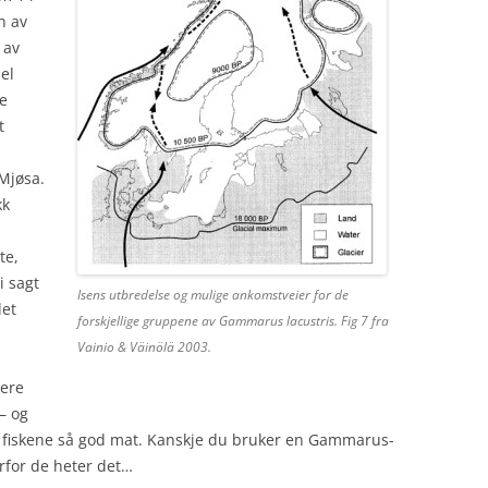
n av
 av
el
le
t
Mjøsa.
kk
te,
i sagt
Isens utbredelse og mulige ankomstveier for de
det
forskjellige gruppene av Gammarus lacustris. Fig 7 fra
Vainio & Väinölä 2003.
dere
 – og
e fiskene så god mat. Kanskje du bruker en Gammarus-
vorfor de heter det…