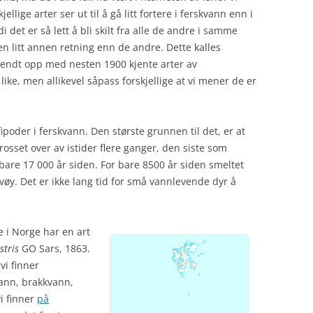
jellige arter ser ut til å gå litt fortere i ferskvann enn i
i det er så lett å bli skilt fra alle de andre i samme
 en litt annen retning enn de andre. Dette kalles
i endt opp med nesten 1900 kjente arter av
ke, men allikevel såpass forskjellige at vi mener de er
ipoder i ferskvann. Den største grunnen til det, er at
frosset over av istider flere ganger, den siste som
 bare 17 000 år siden. For bare 8500 år siden smeltet
lvøy. Det er ikke lang tid for små vannlevende dyr å
e i Norge har en art
tris
GO Sars, 1863.
vi finner
vann, brakkvann,
i finner
på