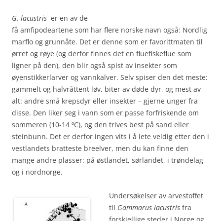
G. lacustris
er en av de
få amfipodeartene som har flere norske navn også: Nordlig
marflo og grunnåte. Det er denne som er favorittmaten til
ørret og røye (og derfor finnes det en fluefiskeflue som
ligner på den), den blir også spist av insekter som
øyenstikkerlarver og vannkalver. Selv spiser den det meste:
gammelt og halvråttent løv, biter av døde dyr, og mest av
alt: andre små krepsdyr eller insekter – gjerne unger fra
disse. Den liker seg i vann som er passe forfriskende om
sommeren (10-14 ºC), og den trives best på sand eller
steinbunn. Det er derfor ingen vits i å lete veldig etter den i
vestlandets bratteste breelver, men du kan finne den
mange andre plasser: på østlandet, sørlandet, i trøndelag
og i nordnorge.
Undersøkelser av arvestoffet
til
Gammarus lacustris
fra
forskjellige steder i Norge og