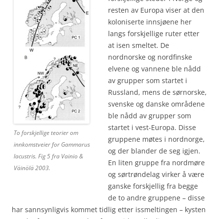
resten av Europa viser at den
koloniserte innsjøene her
langs forskjellige ruter etter
at isen smeltet. De
nordnorske og nordfinske
elvene og vannene ble nådd
av grupper som startet i
Russland, mens de sørnorske,
svenske og danske områdene
ble nådd av grupper som
startet i vest-Europa. Disse
To forskjellige teorier om
gruppene møtes i nordnorge,
innkomstveier for Gammarus
og der blander de seg igjen.
lacustris. Fig 5 fra Vainio &
En liten gruppe fra nordmøre
Väinölä 2003.
og sørtrøndelag virker å være
ganske forskjellig fra begge
de to andre gruppene – disse
har sannsynligvis kommet tidlig etter issmeltingen – kysten