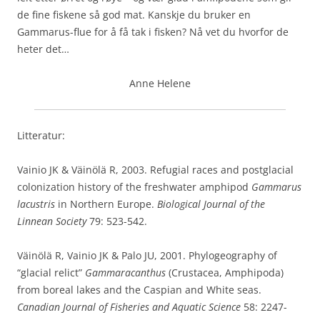
de fine fiskene så god mat. Kanskje du bruker en
Gammarus-flue for å få tak i fisken? Nå vet du hvorfor de
heter det…
Anne Helene
Litteratur:
Vainio JK & Väinölä R, 2003. Refugial races and postglacial
colonization history of the freshwater amphipod
Gammarus
lacustris
in Northern Europe.
Biological Journal of the
Linnean Society
79: 523-542.
Väinölä R, Vainio JK & Palo JU, 2001. Phylogeography of
“glacial relict”
Gammaracanthus
(Crustacea, Amphipoda)
from boreal lakes and the Caspian and White seas.
Canadian Journal of Fisheries and Aquatic Science
58: 2247-