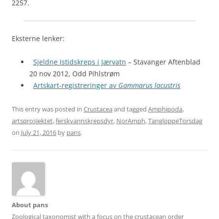
2257.
Eksterne lenker:
Sjeldne Istidskreps i Jærvatn
– Stavanger Aftenblad
20 nov 2012, Odd Pihlstrøm
Artskart-registreringer av
Gammarus lacustris
This entry was posted in
Crustacea
and tagged
Amphipoda
,
artsprosjektet
,
ferskvannskrepsdyr
,
NorAmph
,
TangloppeTorsdag
on
July 21, 2016
by
pans
.
About pans
Zoological taxonomist with a focus on the crustacean order