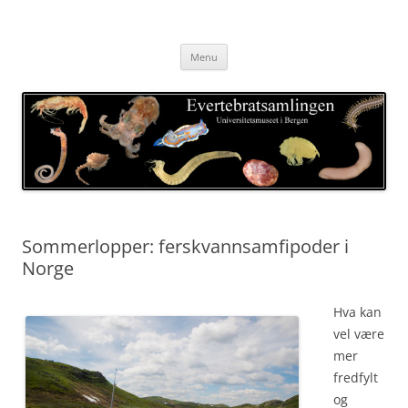
Skip
to
Evertebratsamlingen
content
Universitetsmuseet i Bergen
Menu
Sommerlopper: ferskvannsamfipoder i
Norge
Hva kan
vel være
mer
fredfylt
og