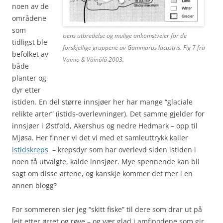
noen av de
områdene
som
Isens utbredelse og mulige ankomstveier for de
tidligst ble
forskjellige gruppene av Gammarus lacustris. Fig 7 fra
befolket av
Vainio & Väinölä 2003.
både
planter og
dyr etter
istiden. En del større innsjøer her har mange “glaciale
relikte arter” (istids-overlevninger). Det samme gjelder for
innsjøer i Østfold, Akershus og nedre Hedmark – opp til
Mjøsa. Her finner vi det vi med et samleuttrykk kaller
istidskreps
– krepsdyr som har overlevd siden istiden i
noen få utvalgte, kalde innsjøer. Mye spennende kan bli
sagt om disse artene, og kanskje kommer det mer i en
annen blogg?
For sommeren sier jeg “skitt fiske” til dere som drar ut på
leit etter ørret og røye – og vær glad i amfipodene som gir