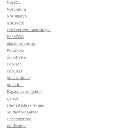
NorBOL
NorChitons
NorDigBryo
NorHydro
Om Evertebratavdelingen
PARAZOO
plastforurensing
Pole2Pole
polychaeta
PolyNor
PolySkag
publikasjoner
publisitet
Pågående prosjekter
sjømat
stedfestede samlinger
Studentprosjekter
Uncategorized
Workshops