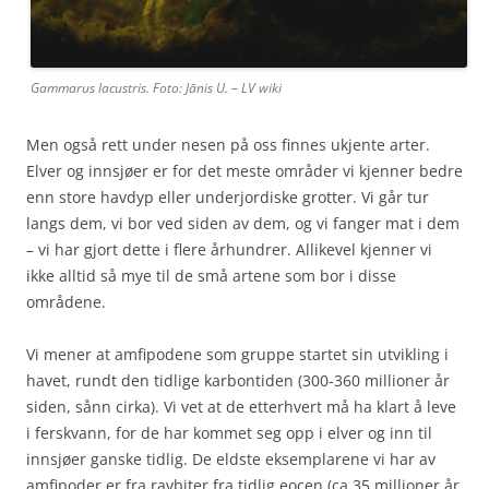
Gammarus lacustris. Foto: Jānis U. – LV wiki
Men også rett under nesen på oss finnes ukjente arter.
Elver og innsjøer er for det meste områder vi kjenner bedre
enn store havdyp eller underjordiske grotter. Vi går tur
langs dem, vi bor ved siden av dem, og vi fanger mat i dem
– vi har gjort dette i flere århundrer. Allikevel kjenner vi
ikke alltid så mye til de små artene som bor i disse
områdene.
Vi mener at amfipodene som gruppe startet sin utvikling i
havet, rundt den tidlige karbontiden (300-360 millioner år
siden, sånn cirka). Vi vet at de etterhvert må ha klart å leve
i ferskvann, for de har kommet seg opp i elver og inn til
innsjøer ganske tidlig. De eldste eksemplarene vi har av
amfipoder er fra ravbiter fra tidlig eocen (ca 35 millioner år