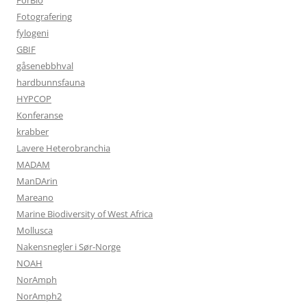
ForBio
Fotografering
fylogeni
GBIF
gåsenebbhval
hardbunnsfauna
HYPCOP
Konferanse
krabber
Lavere Heterobranchia
MADAM
ManDArin
Mareano
Marine Biodiversity of West Africa
Mollusca
Nakensnegler i Sør-Norge
NOAH
NorAmph
NorAmph2