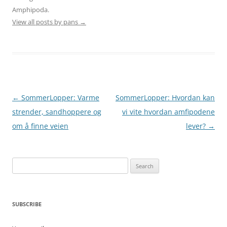
Amphipoda.
View all posts by pans
→
Post
←
SommerLopper: Varme
SommerLopper: Hvordan kan
navigation
strender, sandhoppere og
vi vite hvordan amfipodene
om å finne veien
lever?
→
Search
for:
SUBSCRIBE