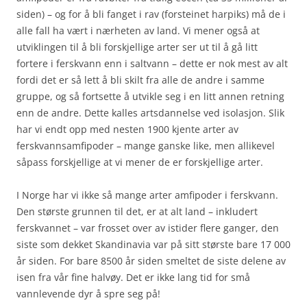
siden) – og for å bli fanget i rav (forsteinet harpiks) må de i
alle fall ha vært i nærheten av land. Vi mener også at
utviklingen til å bli forskjellige arter ser ut til å gå litt
fortere i ferskvann enn i saltvann – dette er nok mest av alt
fordi det er så lett å bli skilt fra alle de andre i samme
gruppe, og så fortsette å utvikle seg i en litt annen retning
enn de andre. Dette kalles artsdannelse ved isolasjon. Slik
har vi endt opp med nesten 1900 kjente arter av
ferskvannsamfipoder – mange ganske like, men allikevel
såpass forskjellige at vi mener de er forskjellige arter.
I Norge har vi ikke så mange arter amfipoder i ferskvann.
Den største grunnen til det, er at alt land – inkludert
ferskvannet – var frosset over av istider flere ganger, den
siste som dekket Skandinavia var på sitt største bare 17 000
år siden. For bare 8500 år siden smeltet de siste delene av
isen fra vår fine halvøy. Det er ikke lang tid for små
vannlevende dyr å spre seg på!