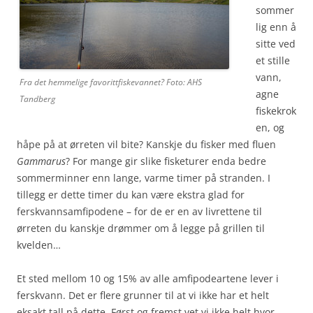
sommer
lig enn å
sitte ved
et stille
vann,
Fra det hemmelige favorittfiskevannet? Foto: AHS
agne
Tandberg
fiskekrok
en, og
håpe på at ørreten vil bite? Kanskje du fisker med fluen
Gammarus
? For mange gir slike fisketurer enda bedre
sommerminner enn lange, varme timer på stranden. I
tillegg er dette timer du kan være ekstra glad for
ferskvannsamfipodene – for de er en av livrettene til
ørreten du kanskje drømmer om å legge på grillen til
kvelden…
Et sted mellom 10 og 15% av alle amfipodeartene lever i
ferskvann. Det er flere grunner til at vi ikke har et helt
eksakt tall på dette. Først og fremst vet vi ikke helt hvor