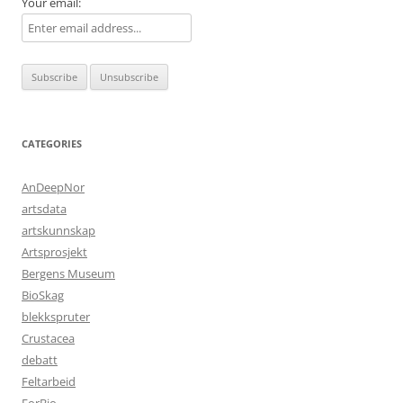
Your email:
CATEGORIES
AnDeepNor
artsdata
artskunnskap
Artsprosjekt
Bergens Museum
BioSkag
blekkspruter
Crustacea
debatt
Feltarbeid