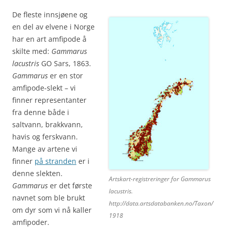
De fleste innsjøene og
en del av elvene i Norge
har en art amfipode å
skilte med:
Gammarus
lacustris
GO Sars, 1863.
Gammarus
er en stor
amfipode-slekt – vi
finner representanter
fra denne både i
saltvann, brakkvann,
havis og ferskvann.
Mange av artene vi
finner
på stranden
er i
denne slekten.
Artskart-registreringer for Gammarus
Gammarus
er det første
lacustris.
navnet som ble brukt
http://data.artsdatabanken.no/Taxon/
om dyr som vi nå kaller
1918
amfipoder.