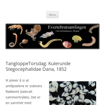
Skip
to
Evertebratsamlingen
content
Universitetsmuseet i Bergen
Menu
TangloppeTorsdag: Kulerunde
Stegocephalidae Dana, 1852
Vi pleier å si at
amfipodene er sideveis
flatklemt (lateralt
sammentrykte). Det er
en sannhet med