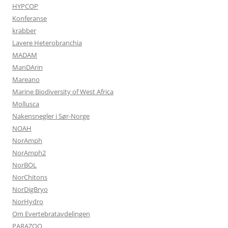
HYPCOP
Konferanse
krabber
Lavere Heterobranchia
MADAM
ManDArin
Mareano
Marine Biodiversity of West Africa
Mollusca
Nakensnegler i Sør-Norge
NOAH
NorAmph
NorAmph2
NorBOL
NorChitons
NorDigBryo
NorHydro
Om Evertebratavdelingen
PARAZOO