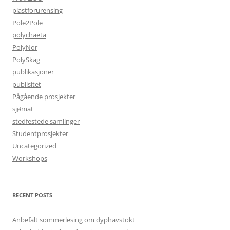
plastforurensing
Pole2Pole
polychaeta
PolyNor
PolySkag
publikasjoner
publisitet
Pågående prosjekter
sjømat
stedfestede samlinger
Studentprosjekter
Uncategorized
Workshops
RECENT POSTS
Anbefalt sommerlesing om dyphavstokt