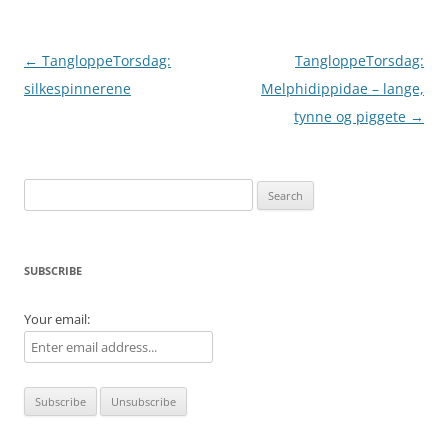
Post
←
TangloppeTorsdag:
TangloppeTorsdag:
navigation
silkespinnerene
Melphidippidae – lange,
tynne og piggete
→
Search
for:
SUBSCRIBE
Your email: