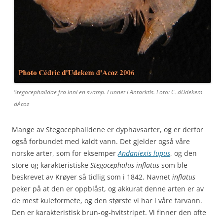
Stegocephalidae fra inni en svamp. Funnet i Antarktis. Foto: C. dUdekem
dAcoz
Mange av Stegocephalidene er dyphavsarter, og er derfor
også forbundet med kaldt vann. Det gjelder også våre
norske arter, som for eksemper
Andaniexis lupus
, og den
store og karakteristiske
Stegocephalus inflatus
som ble
beskrevet av Krøyer så tidlig som i 1842. Navnet
inflatus
peker på at den er oppblåst, og akkurat denne arten er av
de mest kuleformete, og den største vi har i våre farvann.
Den er karakteristisk brun-og-hvitstripet. Vi finner den ofte