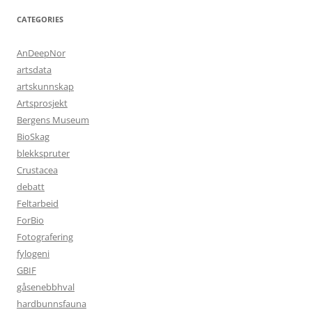
CATEGORIES
AnDeepNor
artsdata
artskunnskap
Artsprosjekt
Bergens Museum
BioSkag
blekkspruter
Crustacea
debatt
Feltarbeid
ForBio
Fotografering
fylogeni
GBIF
gåsenebbhval
hardbunnsfauna