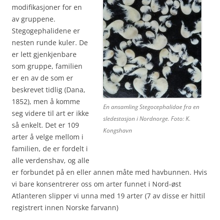
modifikasjoner for en
av gruppene.
Stegogephalidene er
nesten runde kuler. De
er lett gjenkjenbare
som gruppe, familien
er en av de som er
beskrevet tidlig (Dana,
1852), men å komme
En ansamling Stegocephalidae fra en
seg videre til art er ikke
sledestasjon i Nordnorge. Foto: K.
så enkelt. Det er 109
Kongshavn
arter å velge mellom i
familien, de er fordelt i
alle verdenshav, og alle
er forbundet på en eller annen måte med havbunnen. Hvis
vi bare konsentrerer oss om arter funnet i Nord-øst
Atlanteren slipper vi unna med 19 arter (7 av disse er hittil
registrert innen Norske farvann)