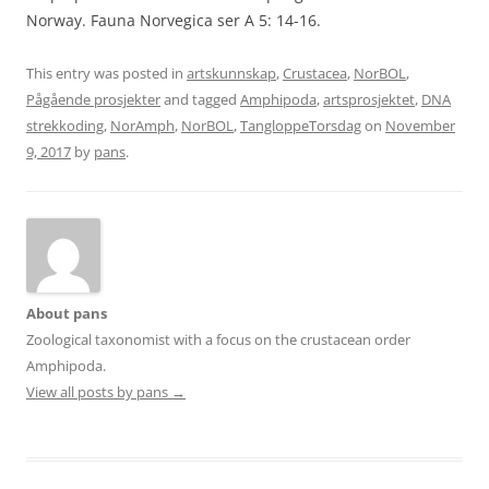
Norway. Fauna Norvegica ser A 5: 14-16.
This entry was posted in
artskunnskap
,
Crustacea
,
NorBOL
,
Pågående prosjekter
and tagged
Amphipoda
,
artsprosjektet
,
DNA
strekkoding
,
NorAmph
,
NorBOL
,
TangloppeTorsdag
on
November
9, 2017
by
pans
.
About pans
Zoological taxonomist with a focus on the crustacean order
Amphipoda.
View all posts by pans
→